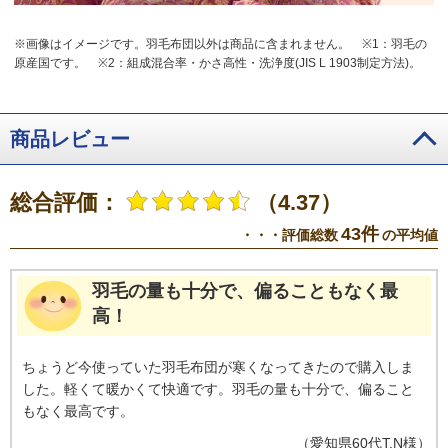
※画像はイメージです。羽毛布団以外は商品に含まれません。
※1：羽毛の
原産国です。
※2：組成混合率・かさ高性・洗浄度(JIS L 1903制定方法)。
商品レビュー
総合評価：
（4.37）
43件
・・・評価総数
の平均値
羽毛の量も十分で、偏ることもなく最
高！
ちょうど今使っていた羽毛布団が寒くなってきたので購入しま
した。軽くて暖かくて快適です。羽毛の量も十分で、偏ること
もなく最高です。
（
愛知県
60代
T.N様
）