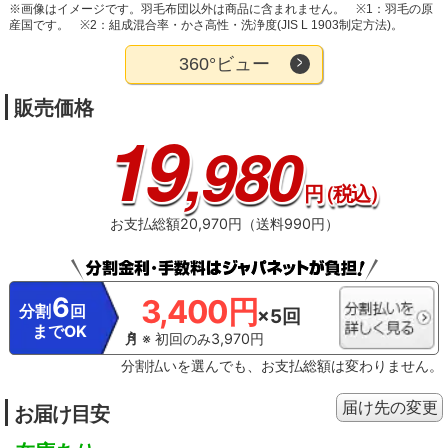
※画像はイメージです。羽毛布団以外は商品に含まれません。
※1：羽毛の原
産国です。
※2：組成混合率・かさ高性・洗浄度(JIS L 1903制定方法)。
360°ビュー
販売価格
19
,980
円
（税込）
お支払総額20,970円（送料990円）
6
3,400円
分割
回
×5回
までOK
※ 初回のみ3,970円
分割払いを選んでも、お支払総額は変わりません。
届け先の変更
お届け目安