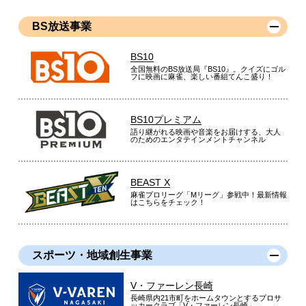
BS放送事業
BS10
全国無料のBS放送局『BS10』。クイズにゴル
フに映画に麻雀、楽しい番組てんこ盛り！
BS10プレミアム
語り継がれる映画や音楽をお届けする、大人
のためのエンタテインメントチャンネル
BEAST X
麻雀プロリーグ「Mリーグ」参戦中！最新情報
はこちらをチェック！
スポーツ・地域創生事業
V・ファーレン長崎
長崎県内21市町をホームタウンとするプロサ
ッカークラブ「V・ファーレン長崎」