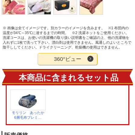
※ 画像は全てイメージです。別カラーのイメージを含みます。
※1 布団内の
温度が34℃～35℃に達するまでの時間。
※2 洗濯ネットをご使用ください。
洗濯コースは、お使いの洗濯機の取り扱い説明書をご確認の上、他の洗濯物を
入れずに1枚で洗って下さい。漂白剤は使用できません。風通しのよいところで
陰干ししてください。ドライクリーニング、乾燥機の使用はできません。
360°ビュー
本商品に含まれるセット品
モリリン あったか
6層毛布プレミア
ム シングル ブル
ー JTM501E