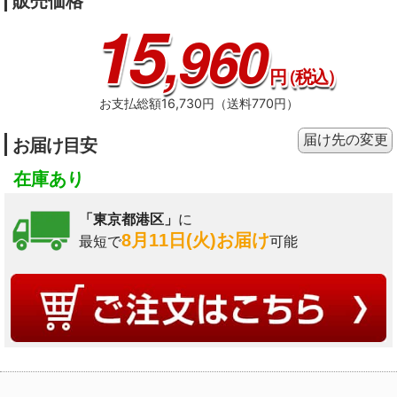
販売価格
15
,960
円
（税込）
お支払総額16,730円（送料770円）
届け先の変更
お届け目安
在庫あり
「東京都港区」
に
8月11日(火)お届け
最短で
可能