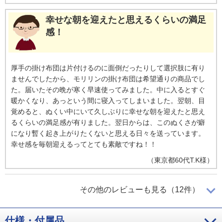
幸せな朝を迎えたと思えるくらいの満足
感！
厚手の掛け布団は片付けるのに面倒だったりして選択肢に有り
ませんでしたから、モリリンの掛け布団は希望通りの商品でし
た。届いたその晩が寒く早速使ってみました。中に入るとすぐ
暖かくなり、あっという間に寝入ってしまいました。翌朝、目
覚めると、ぬくい中にいて久しぶりに幸せな朝を迎えたと思え
るくらいの満足感が有りました。翌日からは、このぬくさが癖
になり暫く起き上がりたくないと思える日々を送っています。
幸せ感を毎朝迎えるってとても素敵ですね！！
（
東京都
60代
T.K様
）
冬場は羽毛布団を中に入れて一枚だけで
その他のレビューも見る（12件）
寝られる！
仕様・付属品