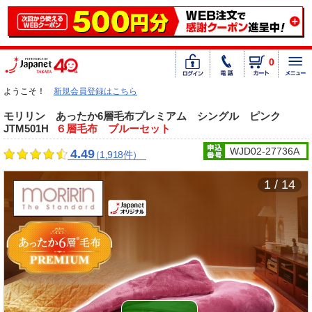
0
ようこそ！
新規会員登録はこちら
モリリン あったか6層毛布プレミアム シングル ピンク
JTM501H
６層毛布 ブルーセット
WJD02-27736A
4.49
（1,918件）
1 / 14