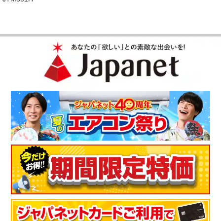
毛布の手触りがよくて、最高です。また、中に布団を入れるこ
とができるのもいいですね。
（
広島県
50代
K.H様
）
暖かさを感じる！
毛布を掛けてすぐに暖かさを感じて最高です。もっと寒くなっ
てきたら羽毛布団を中に入れようと思います。
（
栃木県
50代
E.S様
）
暖かくて使いやすい！
実際に使ってみると、暖かさを実感しました。また、軽くてと