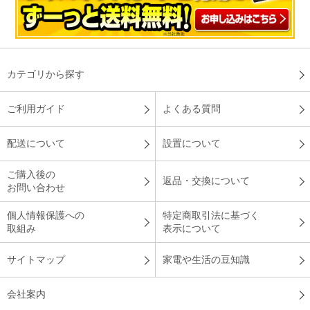
ても使いやすいです。
（
栃木県
60代
O.H様
）
洗濯機で丸洗いできる！
カテゴリから探す
ご利用ガイド
よくある質問
とても暖かく、中に布団を入れられる優れものです。また、家
で洗濯ができる点もいいですね。
配送について
設置について
（
北海道
60代
K.S様
）
ご購入後の
返品・交換について
お問い合わせ
肌触りが気持ちいい！
個人情報保護への
特定商取引法に基づく
取組み
表示について
サイトマップ
家電や生活の豆知識
とにかく肌触りが良くて気持ちが良かったです。もっと寒くな
ったら布団を中に入れられるので、この気持ち良さのまま真冬
も暖かく寝れると思うと買って良かったと思います。
会社案内