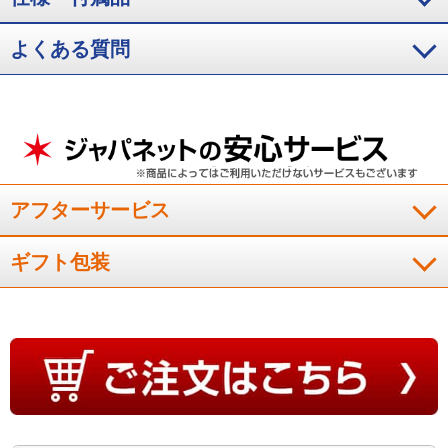
急に寒くなって来たのですが、ジャパネットのＣＭでこの商品
を見て衝動買い。寒くなった秋口はそのまま使って充分暖か
く、冬場は羽毛布団を中に入れて一枚だけで寝られる手軽さが
よくある質問
とても良いと思います。また家の洗濯機で洗濯が出来るのが購
入のポイントです。
（
大阪府
60代
I.T様
）
そのままでも暖かいのに、中に羽毛もい
れて使える！
アフターサービス
そのままでも暖かいのに、中に羽毛もいれて使えるというとこ
ギフト包装
ろに惹かれて購入致しました。想像以上に暖かくとても気持ち
いいです！これから寒さが増すので、羽毛を入れての使用も楽
しみです！祖父母へのプレゼントも検討します。
（
大阪府
40代
K.Y様
）
中に布団を入れて暖かさの調整ができ
る！