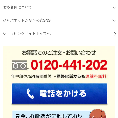
（
埼玉県
40代
A.S様
）
価格名称について
毛布一枚であたたかい！
ジャパネットたかた公式SNS
ショッピングサイトトップへ
毛布だけでもあたたかいし、肌触りもいいので購入してよかっ
たです。
（
宮城県
50代
N.F様
）
暖かく包み込まれる！
使用していて暖かく包み込んでくれるので大変満足していま
す。 ぜひ知人などにも使って欲しい商品です。
（
愛知県
60代
I.H様
）
肌触りが良くて高級感がある！