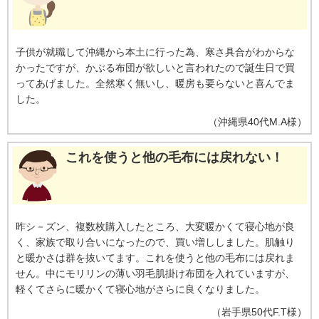
子供が就職して沖縄から本土に行った為、寒さ具合がわからな
かったですが、かぶる布団が欲しいと言われたので誕生日で買
ってあげました。全然寒く無いし、暖房も要らないと喜んでま
した。
（
沖縄県
40代
M.A様
）
これを使うと他の毛布には戻れない！
昨シ－ズン、複数枚購入したところ、大変暖かくて寝心地が良
く、家族で取り合いになったので、買い増ししました。肌触り
と暖かさは群を抜いてます。これを使うと他の毛布には戻れま
せん。中にモリリンの薄い羽毛肌掛け布団を入れていますが、
軽くてさらに暖かくて寝心地がさらに良くなりました。
（
岩手県
50代
F.T様
）