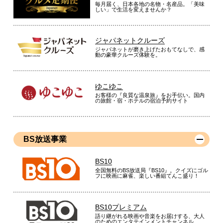
毎月届く、日本各地の名物・名産品。「美味
しい」で生活を変えませんか？
ジャパネットクルーズ
ジャパネットが磨き上げたおもてなしで、感
動の豪華クルーズ体験を。
ゆこゆこ
お客様の『良質な温泉旅』をお手伝い。国内
の旅館・宿・ホテルの宿泊予約サイト
BS放送事業
BS10
全国無料のBS放送局『BS10』。クイズにゴル
フに映画に麻雀、楽しい番組てんこ盛り！
BS10プレミアム
語り継がれる映画や音楽をお届けする、大人
のためのエンタテインメントチャンネル