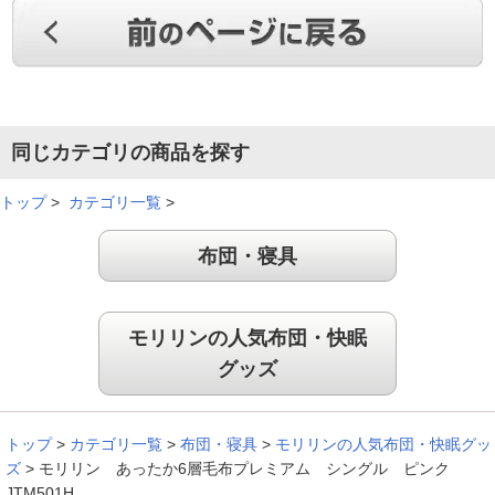
以前にも色違いのものを購入し、満足しているため、再購入し
ました。中にダウンなどを入れることにより、暖かさの調整が
できることに、大変満足しています。肌触りがいいので、思わ
ず半袖短パンで寝てしまいます。
同じカテゴリの商品を探す
（
北海道
50代
N.T様
）
トップ
>
カテゴリ一覧
>
肌触りが良い！
布団・寝具
昨日届いて、さっそく使用してみて、暖かくて、肌触りも良
モリリンの人気布団・快眠
く、大満足でした。
グッズ
（
北海道
50代
S.K様
）
布団を入れることができる！
トップ
>
カテゴリ一覧
>
布団・寝具
>
モリリンの人気布団・快眠グッ
ズ
>
モリリン あったか6層毛布プレミアム シングル ピンク
JTM501H