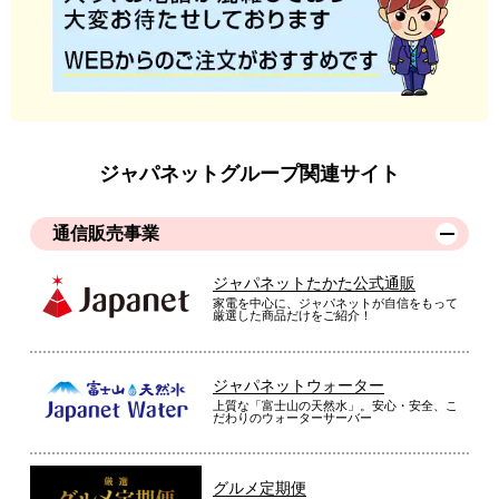
モリリン６層毛布毎年購入してます。今度はブルー色を購入し
ました。色はもっと青みが濃めの明るさが良いと思いました。
肌触りはすごく良くて高級感もあっておしゃれです。今年の冬
が楽しみです！
ジャパネットグループ関連サイト
（
大阪府
30代
F.R様
）
※
「お客様の声」は実際にご購入されたお客様からのご意見を掲載しておりま
通信販売事業
す。
※
商品により、同一シリーズをご購入された方の声を含みます。
ジャパネットたかた公式通販
家電を中心に、ジャパネットが自信をもって
厳選した商品だけをご紹介！
ジャパネットウォーター
上質な「富士山の天然水」。安心・安全、こ
だわりのウォーターサーバー
グルメ定期便