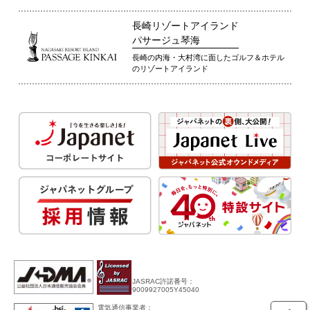
長崎リゾートアイランド
パサージュ琴海
長崎の内海・大村湾に面したゴルフ＆ホテル
のリゾートアイランド
JASRAC許諾番号：
9009927005Y45040
電気通信事業者：