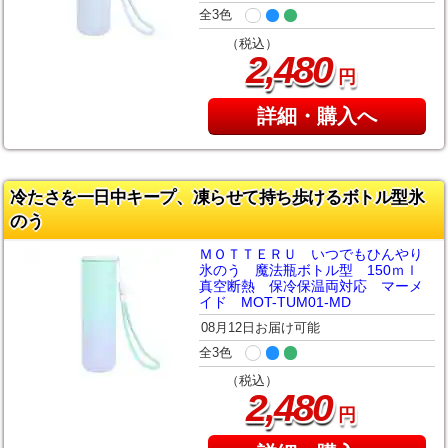
全3色
（税込）
,
2
480
円
詳細・購入へ
冷たさを一日中キープ、凍らせて持ち歩けるボトル型氷
のう
ＭＯＴＴＥＲＵ いつでもひんやり
氷のう 魔法瓶ボトル型 150ｍｌ
真空断熱 保冷保温両対応 マーメ
イド MOT-TUM01-MD
08月12日お届け可能
全3色
（税込）
,
2
480
円