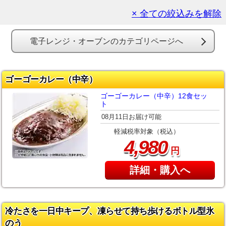
× 全ての絞込みを解除
電子レンジ・オーブンのカテゴリページへ
ゴーゴーカレー（中辛）
ゴーゴーカレー（中辛）12食セッ
ト
08月11日お届け可能
軽減税率対象（税込）
,
4
980
円
詳細・購入へ
冷たさを一日中キープ、凍らせて持ち歩けるボトル型氷
のう