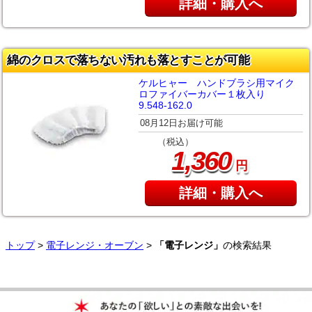
詳細・購入へ
綿のクロスで落ちない汚れも落とすことが可能
ケルヒャー ハンドブラシ用マイク
ロファイバーカバー１枚入り
9.548-162.0
08月12日お届け可能
（税込）
,
1
360
円
詳細・購入へ
トップ
>
電子レンジ・オーブン
>
「電子レンジ」
の検索結果