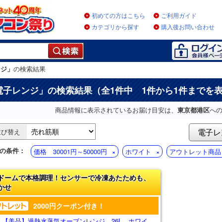
初めての方はこちら
ご利用ガイド
カテゴリから探す
購入後お問い合わせ
ンジ」
の検索結果
電子レンジ
」の検索結果（全1件中 1件から1件までを
商品情報に表示されているお届け目安は、
東京都港区
へ
電子レ
並び替え
の条件：
価格 30001円～50000円
ホワイト
アウトレット商品
ドームで本格調理！センサーで冷凍あたためも、
かせ
2000円クーポン付き！
 【美品】過熱水蒸気オーブンレンジ 26L ホワイ