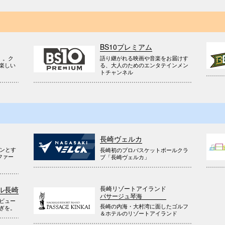
BS10プレミアム
』。ク
語り継がれる映画や音楽をお届けす
楽しい
る、大人のためのエンタテインメン
トチャンネル
長崎ヴェルカ
ウンとす
長崎初のプロバスケットボールクラ
ファー
ブ「長崎ヴェルカ」
長崎リゾートアイランド
ル長崎
パサージュ琴海
ビュー
長崎の内海・大村湾に面したゴルフ
ぎを。
＆ホテルのリゾートアイランド