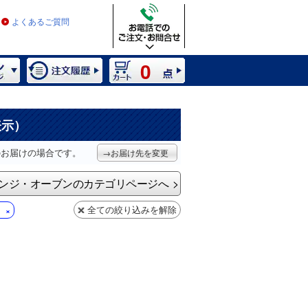
よくあるご質問
0
表示）
のお届けの場合です。
→お届け先を変更
ンジ・オーブンのカテゴリページへ
全ての絞り込みを解除