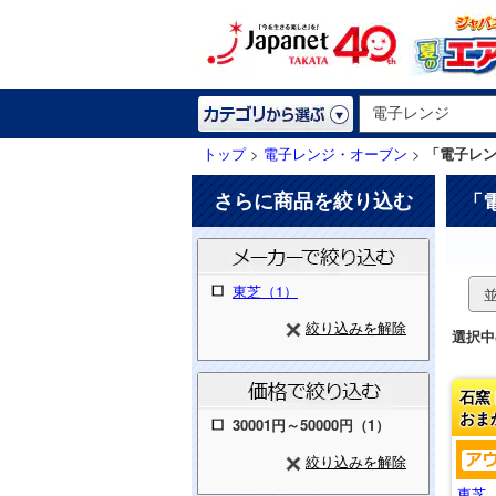
トップ
>
電子レンジ・オーブン
>
「電子レ
さらに商品を絞り込む
「
東芝（1）
絞り込みを解除
選択中
石窯
おま
30001円～50000円（1）
絞り込みを解除
東芝