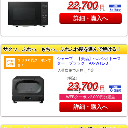
,
22
700
円
詳細・購入へ
サクッ、ふわっ、もちっ、ふわふわ度を選んで焼ける！
シャープ 【美品】ヘルシオトース
２０００円クーポン付
ター ブラック AX-WT1-B
き！
入荷次第でお届け予定
（税込）
,
23
700
円
WEBクーポン2,000円分贈呈
詳細・購入へ