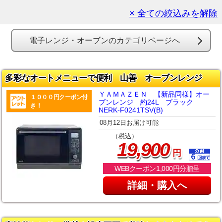
× 全ての絞込みを解除
電子レンジ・オーブンのカテゴリページへ
多彩なオートメニューで便利 山善 オーブンレンジ
ＹＡＭＡＺＥＮ 【新品同様】オー
１０００円クーポン付
ブンレンジ 約24L ブラック
き！
NERK-F0241TSV(B)
08月12日お届け可能
（税込）
,
19
900
円
WEBクーポン1,000円分贈呈
詳細・購入へ