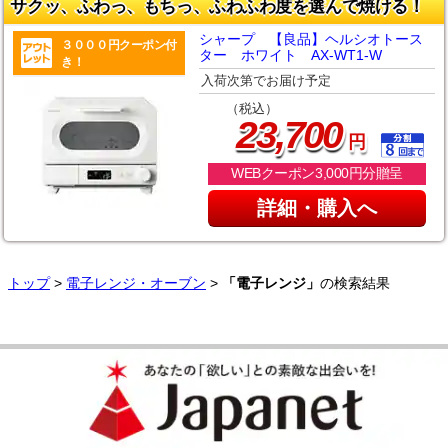
サクッ、ふわっ、もちっ、ふわふわ度を選んで焼ける！
シャープ 【良品】ヘルシオトース
３０００円クーポン付
ター ホワイト AX-WT1-W
き！
入荷次第でお届け予定
（税込）
,
23
700
円
WEBクーポン3,000円分贈呈
詳細・購入へ
トップ
>
電子レンジ・オーブン
>
「電子レンジ」
の検索結果