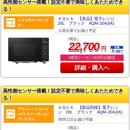
高性能センサー搭載！設定不要で美味しくあたためでき
る！
ＡＱＵＡ 【美品】電子レンジ
５００円クーポン付
20L ブラック AQM-20AJ(K)
き！
入荷次第でお届け予定
（税込）
,
22
700
円
WEBクーポン500円分贈呈
詳細・購入へ
高性能センサー搭載！設定不要で美味しくあたためでき
る！
ＡＱＵＡ 【新品同様】電子レン
アウトレットセール
ジ 20L ブラック AQM-20AJ(K)
※ＷＥＢクーポンはご
ざいません。
08月11日お届け可能
（税込）