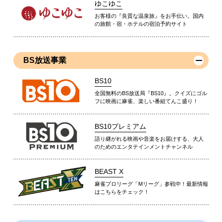
ゆこゆこ
お客様の『良質な温泉旅』をお手伝い。国内
の旅館・宿・ホテルの宿泊予約サイト
BS放送事業
BS10
全国無料のBS放送局『BS10』。クイズにゴル
フに映画に麻雀、楽しい番組てんこ盛り！
BS10プレミアム
語り継がれる映画や音楽をお届けする、大人
のためのエンタテインメントチャンネル
BEAST X
麻雀プロリーグ「Mリーグ」参戦中！最新情報
はこちらをチェック！