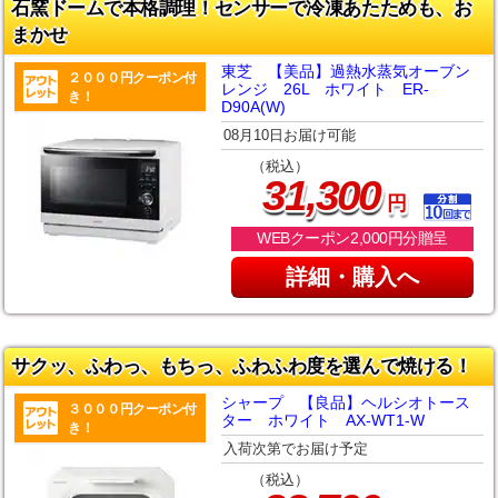
石窯ドームで本格調理！センサーで冷凍あたためも、お
まかせ
東芝 【美品】過熱水蒸気オーブン
２０００円クーポン付
レンジ 26L ホワイト ER-
き！
D90A(W)
08月10日お届け可能
（税込）
,
31
300
円
WEBクーポン2,000円分贈呈
詳細・購入へ
サクッ、ふわっ、もちっ、ふわふわ度を選んで焼ける！
シャープ 【良品】ヘルシオトース
３０００円クーポン付
ター ホワイト AX-WT1-W
き！
入荷次第でお届け予定
（税込）