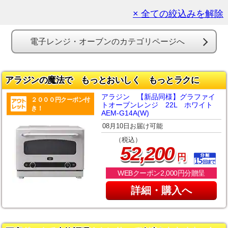
× 全ての絞込みを解除
電子レンジ・オーブンのカテゴリページへ
アラジンの魔法で もっとおいしく もっとラクに
アラジン 【新品同様】グラファイ
２０００円クーポン付
トオーブンレンジ 22L ホワイト
き！
AEM-G14A(W)
08月10日お届け可能
（税込）
,
52
200
円
WEBクーポン2,000円分贈呈
詳細・購入へ