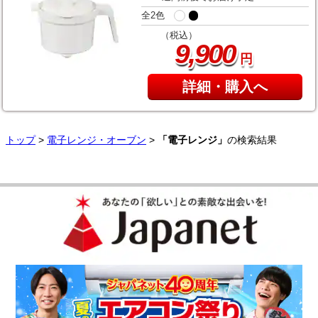
全2色
（税込）
,
9
900
円
詳細・購入へ
トップ
>
電子レンジ・オーブン
>
「電子レンジ」
の検索結果