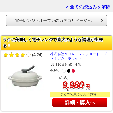
× 全ての絞込みを解除
電子レンジ・オーブンのカテゴリページへ
ラクに美味しく電子レンジで直火のような調理が出来
る！
株式会社ＭＵＫ レンジメート プ
(4.24)
レミアム ホワイト
08月10日お届け可能
全3色
（税込）
,
9
980
円
まとめて買うと更にお得！
詳細・購入へ