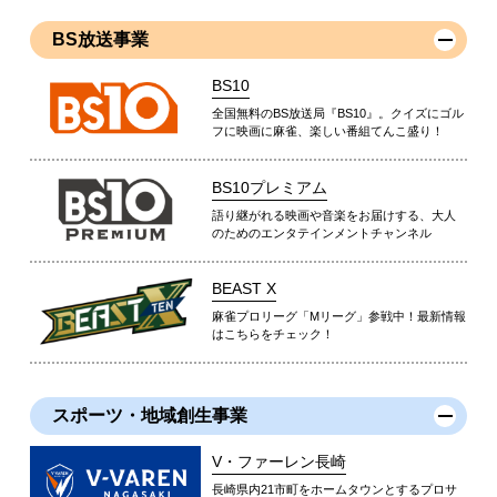
BS放送事業
BS10
全国無料のBS放送局『BS10』。クイズにゴル
フに映画に麻雀、楽しい番組てんこ盛り！
BS10プレミアム
語り継がれる映画や音楽をお届けする、大人
のためのエンタテインメントチャンネル
BEAST X
麻雀プロリーグ「Mリーグ」参戦中！最新情報
はこちらをチェック！
スポーツ・地域創生事業
V・ファーレン長崎
長崎県内21市町をホームタウンとするプロサ