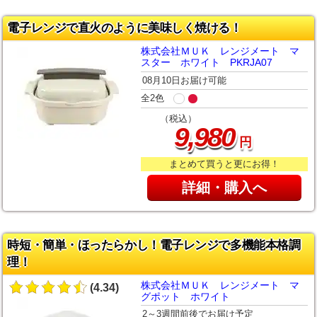
電子レンジで直火のように美味しく焼ける！
株式会社ＭＵＫ レンジメート マ
スター ホワイト PKRJA07
08月10日お届け可能
全2色
（税込）
,
9
980
円
まとめて買うと更にお得！
詳細・購入へ
時短・簡単・ほったらかし！電子レンジで多機能本格調
理！
株式会社ＭＵＫ レンジメート マ
(4.34)
グポット ホワイト
2～3週間前後でお届け予定