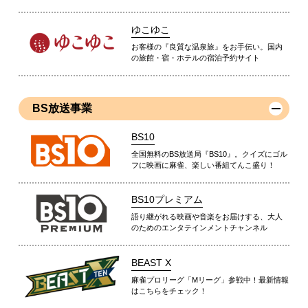
ゆこゆこ
お客様の『良質な温泉旅』をお手伝い。国内
の旅館・宿・ホテルの宿泊予約サイト
BS放送事業
BS10
全国無料のBS放送局『BS10』。クイズにゴル
フに映画に麻雀、楽しい番組てんこ盛り！
BS10プレミアム
語り継がれる映画や音楽をお届けする、大人
のためのエンタテインメントチャンネル
BEAST X
麻雀プロリーグ「Mリーグ」参戦中！最新情報
はこちらをチェック！