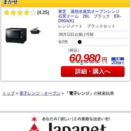
まかせ
東芝 過熱水蒸気オーブンレンジ
(4.25)
石窯ドーム 26L ブラック ER-
D90A(K)
レンジメート ブラックセット
08月12日お届け可能
全2色
（税込）
,
60
980
円
詳細・購入へ
トップ
>
電子レンジ・オーブン
>
「電子レンジ」
の検索結果