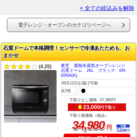
× 全ての絞込みを解除
電子レンジ・オーブンのカテゴリページへ
石窯ドームで本格調理！センサーで冷凍あたためも、お
まかせ
東芝 過熱水蒸気オーブンレンジ
(4.25)
石窯ドーム 26L ブラック ER-
D90A(K)
08月12日お届け可能
全2色
下取りなし価格
57,980円
23,000
下取り
円
下取り後価格（税込）
,
34
980
円