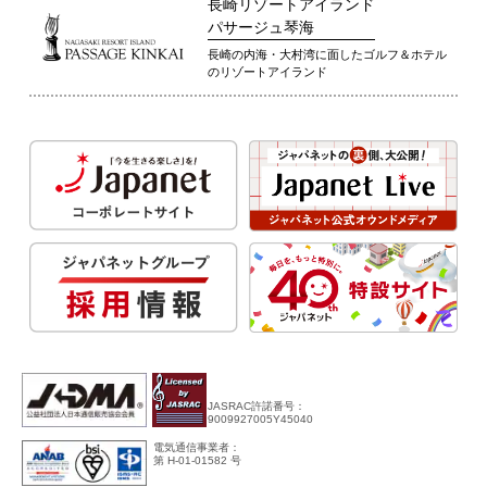
長崎リゾートアイランド
パサージュ琴海
長崎の内海・大村湾に面したゴルフ＆ホテル
のリゾートアイランド
JASRAC許諾番号：
9009927005Y45040
電気通信事業者：
第 H-01-01582 号