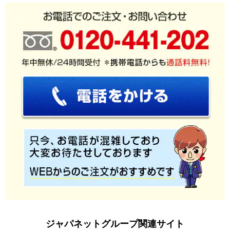
脱衣室が寒いので購入しました。寒くなり、脱衣室で使うため
に購入しました。軽くて持ち運びも楽で、直ぐに暖まるのでと
ても重宝しています。
（
千葉県
70代
U.F様
）
秒で暖まる！
秒で暖まる。１人で使う分には十分。灯油買うことを考えれば
節約だと思う。
（
長崎県
30代
A.S様
）
暖かさを即感じられてびっくり！
縦型軽量コンパクト、見た目がレトロで可愛いところが気に入
ジャパネットグループ関連サイト
りました。２００Ｗと４００Ｗの２段階ですが、２００Ｗでも