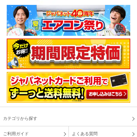
いので置く場所を選ばずしかもおしゃれで大満足です。
（
福島県
50代
M.Y様
）
さすがアラジンです
持ち運びも楽ちんコンセントさえあればすぐに暖かくなり心地
よい暖かさです。さすがアラジンです
（
岡山県
50代
H.K様
）
十分ポカポカ、これにして良かった！
キッチンが結構寒かったので使ってみました。十分ポカポカで
これにして良かったです。
カテゴリから探す
（
京都府
60代
O.Y様
）
ご利用ガイド
よくある質問