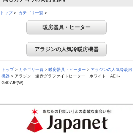
足元を暖めてくれる小さなヒーター
トップ
>
カテゴリ一覧
>
暖房器具・ヒーター
色合いもレトロで可愛く、アラジントースターとお揃いにした
くて購入しました。在宅時、足元を暖める小さなヒーターを探
していましたが、２００Ｗでも十分暖かく、ほんのりじわ～と
アラジンの人気冷暖房機器
身体が暖かくなります。さすがに周囲までは暖かくなりません
が、お一人さま用としては小さく軽く持ち運びも楽で良いと思
います！
トップ
>
カテゴリ一覧
>
暖房器具・ヒーター
>
アラジンの人気冷暖房
機器
>
アラジン 遠赤グラファイトヒーター ホワイト AEH-
（
愛知県
40代
O.S様
）
G407JP(W)
寒いトイレもすぐ暖かくなる
トイレが寒いのですぐに暖まるヒーターを探していました。ア
ラジンのトースターでグラファイトヒーターに感激したので、
期待。すぐに発熱するので、トイレのような短時間しか使わな
い場所でもその威力を発揮してくれます。また、場所を取らな