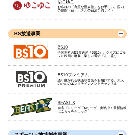
ゆこゆこ
お客様の『良質な温泉旅』をお手伝い。国内
（
千葉県
60代
U.S様
）
の旅館・宿・ホテルの宿泊予約サイト
脱衣室が暖かくなり快適
BS放送事業
BS10
脱衣室の暖房の為に購入しました。脱衣室が暖かくなり快適に
全国無料のBS放送局『BS10』。クイズにゴル
なりました。ヒートショックの心配もなくなりました。
フに映画に麻雀、楽しい番組てんこ盛り！
（
福岡県
60代
M.T様
）
BS10プレミアム
以前の物より使いやすくなった
語り継がれる映画や音楽をお届けする、大人
のためのエンタテインメントチャンネル
BEAST X
麻雀プロリーグ「Mリーグ」参戦中！最新情報
１年前にも購入したのですが、もう１台欲しくて購入しまし
はこちらをチェック！
た。コンパクトで、すぐ温まるところが気に入っています。ス
イッチが３６０度回せるようになったので、より使いやすくな
りました。
スポーツ・地域創生事業