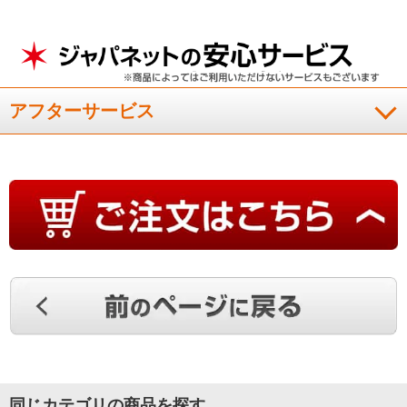
（
福岡県
50代
O.I様
）
トイレで快適に使っています
アフターサービス
トイレに設置しました。電源を入れて、すぐに暖かいので、快
適に使用しています。消費電力的にも狭いトイレで使用するの
にもってこいです。
（
埼玉県
50代
T.E様
）
非常に暖かく大変満足
トイレに設置して使用しているが、予想通り、非常に暖かく大
変満足している。
（
広島県
50代
K.K様
）
同じカテゴリの商品を探す