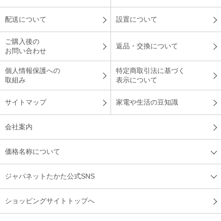
軽くて持ち運びも楽々
配送について
設置について
ご購入後の
トイレ用にと購入しました。スイッチを入れて直ぐに暖かくな
返品・交換について
お問い合わせ
るのは助かります。軽くて持ち運びも楽々なので、来年はもう
一台購入して、家事のそれぞれの場所へ持って行きたいと思っ
個人情報保護への
特定商取引法に基づく
てます。来年の冬も販売して下さい。
取組み
表示について
（
愛知県
50代
K.H様
）
サイトマップ
家電や生活の豆知識
ほんとうにすぐに暖まる
会社案内
価格名称について
脱衣所に暖房器具が欲しくて探していた。ほんとうにすぐに暖
まってコンパクトだから置き場所をとらないのがいい。
ジャパネットたかた公式SNS
（
東京都
40代
A.Y様
）
ショッピングサイトトップへ
直ぐに暖まるので重宝しています