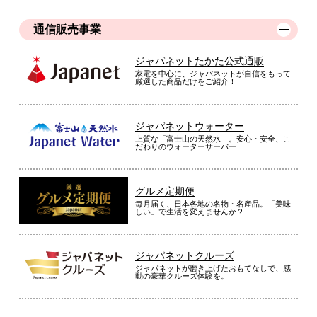
１秒ほどで暖かさを即感じられてびっくり！温風も出ないので
埃もたたず、助かります。
通信販売事業
（
千葉県
60代
K.H様
）
ジャパネットたかた公式通販
家電を中心に、ジャパネットが自信をもって
厳選した商品だけをご紹介！
小さいわりに速暖で満足
ジャパネットウォーター
脱衣室等の狭い場所に簡易的な暖房器具が欲しいと思ってい
上質な「富士山の天然水」。安心・安全、こ
だわりのウォーターサーバー
た。カタログで見たより、ちょっと、こじんまりしすぎかな？
と思いましたが、スイッチをつけると速暖房で満足です。
グルメ定期便
（
北海道
60代
K.T様
）
毎月届く、日本各地の名物・名産品。「美味
しい」で生活を変えませんか？
脱衣所の寒さ対策として活躍
ジャパネットクルーズ
ジャパネットが磨き上げたおもてなしで、感
動の豪華クルーズ体験を。
お風呂の脱衣所の寒さ対策として購入。小型で、防滴仕様かつ
２段階切り替えで、到着後さっそく使用したが、暖かく良い。