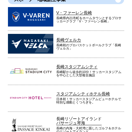
（
熊本県
60代
K.A様
）
V・ファーレン長崎
※
「お客様の声」は実際にご購入されたお客様からのご意見を掲載しておりま
長崎県内21市町をホームタウンとするプロサ
す。
ッカークラブ「V・ファーレン長崎」
※
商品により、同一シリーズをご購入された方の声を含みます。
長崎ヴェルカ
長崎初のプロバスケットボールクラブ「長崎
ヴェルカ」
長崎スタジアムシティ
長崎駅から徒歩約10分！サッカースタジアム
を中心とした大型複合施設
スタジアムシティホテル長崎
日本初！サッカースタジアムビューホテルで
特別な感動とくつろぎを。
長崎リゾートアイランド
パサージュ琴海
長崎の内海・大村湾に面したゴルフ＆ホテル
のリゾートアイランド