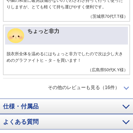
や隣の和室に暖房設備がないのでわざわざ持って行って使った
りしますが、とても軽くて持ち運びやすく便利です。
（
茨城県
70代
T.T様
）
ちょっと非力
脱衣所全体を温めるにはちょっと非力でしたので次は少し大き
めのグラファイトヒ－タ－を買います！
（
広島県
50代
K.Y様
）
足元の暖をとる為の２台目に
その他のレビューも見る（16件）
仕様・付属品
操作が明瞭簡単。高齢の両親にでもすぐに理解できるのが嬉し
い。機能最小にして効果最大。パッと点灯して、すぐ暖かい。
足元の暖をとる為の２台目・３台目のヒ－タ－として最適だと
よくある質問
思います。