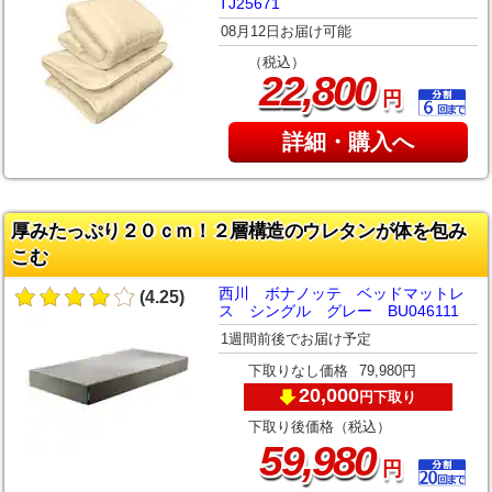
TJ25671
08月12日お届け可能
（税込）
,
22
800
円
詳細・購入へ
厚みたっぷり２０ｃｍ！２層構造のウレタンが体を包み
こむ
西川 ボナノッテ ベッドマットレ
(4.25)
ス シングル グレー BU046111
1週間前後でお届け予定
下取りなし価格
79,980円
20,000
下取り
円
下取り後価格（税込）
,
59
980
円