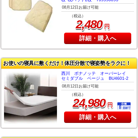
08月12日お届け可能
（税込）
,
2
480
円
詳細・購入へ
お使いの寝具に敷くだけ！体圧分散で寝姿勢をラクに！
西川 ボナノッテ オーバーレイ
セミダブル ベージュ BU4601-2
08月12日お届け可能
（税込）
,
24
980
円
詳細・購入へ