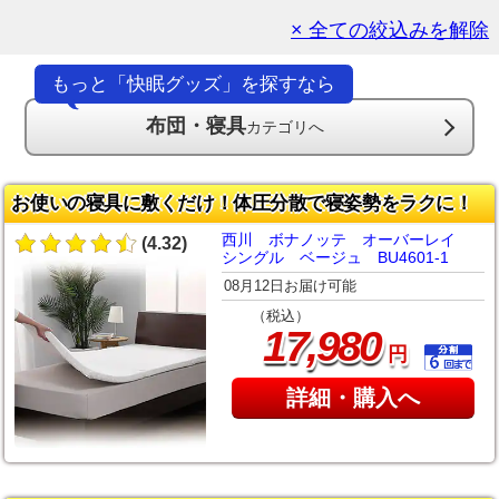
× 全ての絞込みを解除
もっと「快眠グッズ」を探すなら
布団・寝具
カテゴリへ
お使いの寝具に敷くだけ！体圧分散で寝姿勢をラクに！
西川 ボナノッテ オーバーレイ
(4.32)
シングル ベージュ BU4601-1
08月12日お届け可能
（税込）
,
17
980
円
詳細・購入へ