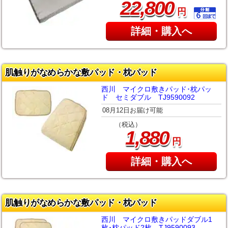
,
22
800
円
詳細・購入へ
肌触りがなめらかな敷パッド・枕パッド
西川 マイクロ敷きパッド･枕パッ
ド セミダブル TJ9590092
08月12日お届け可能
（税込）
,
1
880
円
詳細・購入へ
肌触りがなめらかな敷パッド・枕パッド
西川 マイクロ敷きパッドダブル1
枚･枕パッド2枚 TJ9590093