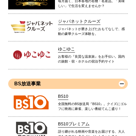
毎月届く、日本各地の名物・名産品。「美味
しい」で生活を変えませんか？
ジャパネットクルーズ
ジャパネットが磨き上げたおもてなしで、感
動の豪華クルーズ体験を。
ゆこゆこ
お客様の『良質な温泉旅』をお手伝い。国内
の旅館・宿・ホテルの宿泊予約サイト
BS放送事業
BS10
全国無料のBS放送局『BS10』。クイズにゴル
フに映画に麻雀、楽しい番組てんこ盛り！
BS10プレミアム
語り継がれる映画や音楽をお届けする、大人