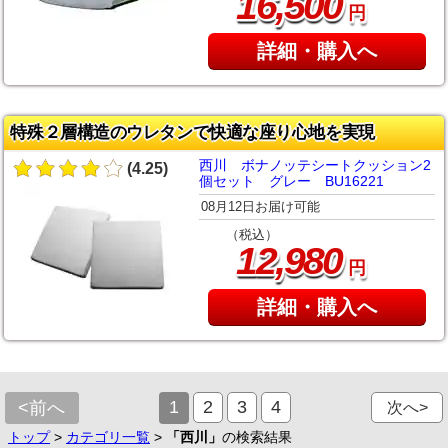
,
16
500
円
詳細・購入へ
特殊２層構造のウレタンで快適な座り心地を実現
西川 ボナノッテシートクッション2
(4.25)
個セット グレー BU16221
08月12日お届け可能
（税込）
,
12
980
円
詳細・購入へ
1
2
3
4
<前へ
次へ>
トップ
>
カテゴリ一覧
>
「西川」
の検索結果