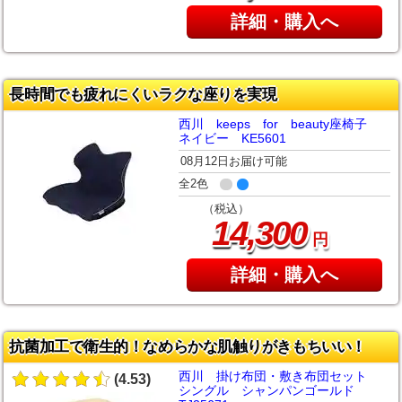
詳細・購入へ
長時間でも疲れにくいラクな座りを実現
西川 keeps for beauty座椅子
ネイビー KE5601
08月12日お届け可能
全2色
（税込）
,
14
300
円
詳細・購入へ
抗菌加工で衛生的！なめらかな肌触りがきもちいい！
西川 掛け布団・敷き布団セット
(4.53)
シングル シャンパンゴールド