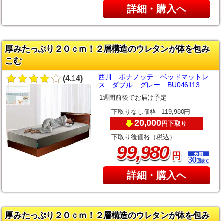
詳細・購入へ
厚みたっぷり２０ｃｍ！２層構造のウレタンが体を包み
こむ
西川 ボナノッテ ベッドマットレ
(4.14)
ス ダブル グレー BU046113
1週間前後でお届け予定
下取りなし価格
119,980円
20,000
下取り
円
下取り後価格（税込）
,
99
980
円
詳細・購入へ
厚みたっぷり２０ｃｍ！２層構造のウレタンが体を包み