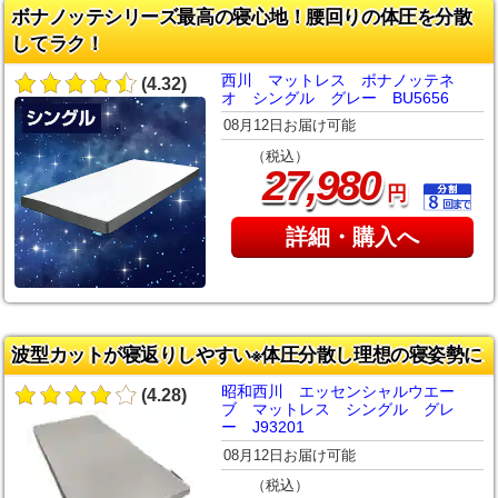
ボナノッテシリーズ最高の寝心地！腰回りの体圧を分散
してラク！
西川 マットレス ボナノッテネ
(4.32)
オ シングル グレー BU5656
08月12日お届け可能
（税込）
,
27
980
円
詳細・購入へ
波型カットが寝返りしやすい※体圧分散し理想の寝姿勢に
昭和西川 エッセンシャルウエー
(4.28)
ブ マットレス シングル グレ
ー J93201
08月12日お届け可能
（税込）