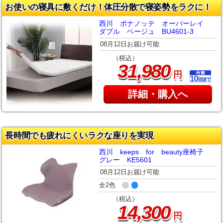
お使いの寝具に敷くだけ！体圧分散で寝姿勢をラクに！
西川 ボナノッテ オーバーレイ
ダブル ベージュ BU4601-3
08月12日お届け可能
（税込）
,
31
980
円
詳細・購入へ
長時間でも疲れにくいラクな座りを実現
西川 keeps for beauty座椅子
グレー KE5601
08月12日お届け可能
全2色
（税込）
,
14
300
円