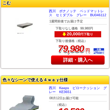
こむ
西川 ボナノッテ ベッドマットレ
ス セミダブル グレー BU046112
1週間前後でお届け予定
下取りなし価格
99,980円
20,000
下取り
円
下取り後価格（税込）
,
79
980
円
詳細・購入へ
色々なシーンで使える４ｗａｙ仕様
西川 Keeps ピロークッション グ
レー KE3651
08月12日お届け可能
（税込）