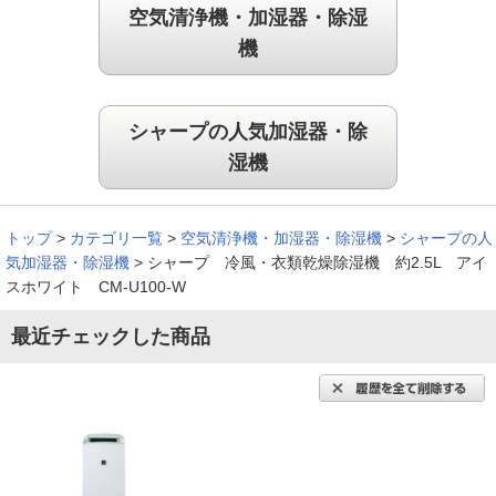
空気清浄機・加湿器・除湿
機
冷風で室温が上がらない点がよい
シャープの人気加湿器・除
衣類乾燥機が欲しかった。冷風で室温が上がらない点が気に入
った。予想してたよりパワフルで素晴らしいと思う。
湿機
（
京都府
70代
O.H様
）
トップ
>
カテゴリ一覧
>
空気清浄機・加湿器・除湿機
>
シャープの人
除湿効果がすばらしい
気加湿器・除湿機
>
シャープ 冷風・衣類乾燥除湿機 約2.5L アイ
スホワイト CM-U100-W
１５年くらい使用していた除湿機がありましたが、今回更新し
最近チェックした商品
ました。除湿効果がすばらしく感激した。
（
千葉県
50代
M.W様
）
部屋干しで毎日使うので助かってます