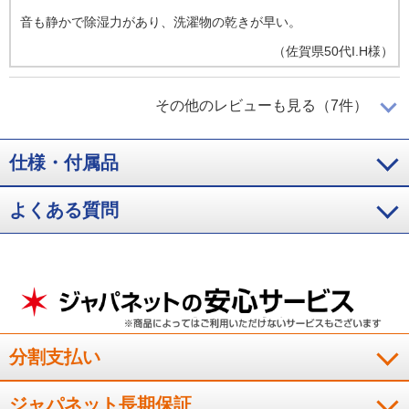
音も静かで除湿力があり、洗濯物の乾きが早い。
（
佐賀県
50代
I.H様
）
衣類乾燥機として早く乾き、移動もしや
その他のレビューも見る（7件）
すい
仕様・付属品
除湿２．５Ｌで衣類乾燥機として早く乾く又キャスタ－が付い
ているので移動がしやすい、ただ除湿乾燥機としては音が少し
よくある質問
大きいです。
（
広島県
80代以上
W.H様
）
浴室で重宝
分割支払い
浴室に設置しているのですが、湿気を効率よく除去し重宝して
います。
ジャパネット長期保証