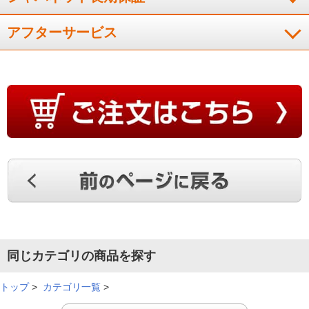
（
三重県
70代
O.T様
）
アフターサービス
除湿力に満足、消臭機能もうれしい
本当に水タンクに除湿した水が溜まってびっくりでしたこれか
ら活躍してくれそうで安心です またプラズマクラスタ－機能
もついているので臭いもとってくれ良かったです
（
茨城県
60代
N.K様
）
とても快適に過ごせて最高
除湿器を探していました。とても快適に過ごせて最高です。た
同じカテゴリの商品を探す
だ、自動モ－ドで運転すると音がうるさく夜はつけっぱなしは
できません。
トップ
>
カテゴリ一覧
>
（
神奈川県
50代
M.S様
）