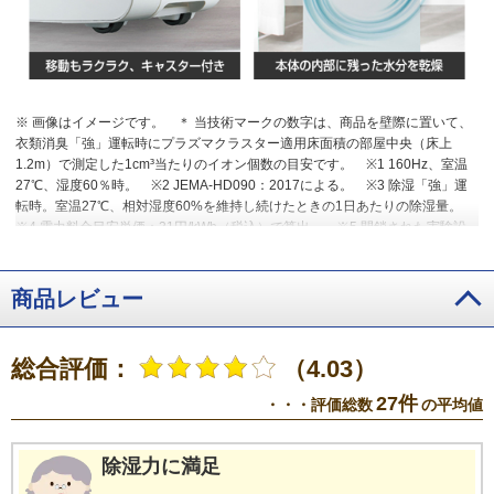
※ 画像はイメージです。
＊ 当技術マークの数字は、商品を壁際に置いて、
衣類消臭「強」運転時にプラズマクラスター適用床面積の部屋中央（床上
1.2m）で測定した1cm³当たりのイオン個数の目安です。
※1 160Hz、室温
27℃、湿度60％時。
※2 JEMA-HD090：2017による。
※3 除湿「強」運
転時。室温27℃、相対湿度60%を維持し続けたときの1日あたりの除湿量。
※4 電力料金目安単価：31円/kWh（税込）で算出。
※5 閉鎖された実験設
備における試験結果によるもので、実使用空間での効果を示すものではな
い。吹き出す風の当たらない部分の消臭は不可。
※6 「乾燥（自動）」のと
きは、衣類の量や風の当たりかたによって、衣類が完全に乾かずに運転停止
商品レビュー
する場合があります。乾きが不十分なときは「乾燥（強）」をおすすめしま
す。
総合評価：
（4.03）
27件
・・・評価総数
の平均値
除湿力に満足