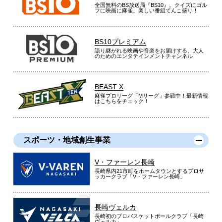
全国無料のBS放送局『BS10』。クイズにゴル
フに映画に麻雀、楽しい番組てんこ盛り！
BS10プレミアム
語り継がれる映画や音楽をお届けする、大人
のためのエンタテインメントチャンネル
BEAST X
麻雀プロリーグ「Mリーグ」参戦中！最新情報
はこちらをチェック！
スポーツ・地域創生事業
V・ファーレン長崎
長崎県内21市町をホームタウンとするプロサ
ッカークラブ「V・ファーレン長崎」
長崎ヴェルカ
長崎初のプロバスケットボールクラブ「長崎
ヴェルカ」