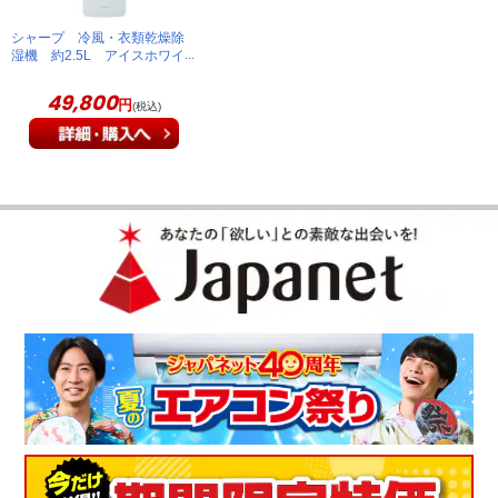
シャープ 冷風・衣類乾燥除
値段と性能に満足しています。部屋干しで毎日使うので助かっ
湿機 約2.5L アイスホワイ
てます。きちんと乾きます。
ト CM-U100-W
49,800
円
(税込)
（
熊本県
70代
S.M様
）
※
「お客様の声」は実際にご購入されたお客様からのご意見を掲載しておりま
す。
※
商品により、同一シリーズをご購入された方の声を含みます。