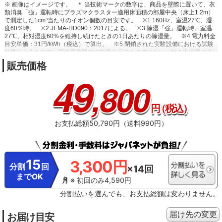
※ 画像はイメージです。
＊ 当技術マークの数字は、商品を壁際に置いて、衣
類消臭「強」運転時にプラズマクラスター適用床面積の部屋中央（床上1.2m）
で測定した1cm³当たりのイオン個数の目安です。
※1 160Hz、室温27℃、湿
度60％時。
※2 JEMA-HD090：2017による。
※3 除湿「強」運転時。室温
27℃、相対湿度60%を維持し続けたときの1日あたりの除湿量。
※4 電力料金
目安単価：31円/kWh（税込）で算出。
※5 閉鎖された実験設備における試験
結果によるもので、実使用空間での効果を示すものではない。吹き出す風の当
たらない部分の消臭は不可。
※6 「乾燥（自動）」のときは、衣類の量や風の
販売価格
当たりかたによって、衣類が完全に乾かずに運転停止する場合があります。乾
49
きが不十分なときは「乾燥（強）」をおすすめします。
,800
円
（税込）
お支払総額50,790円（送料990円）
15
3,300円
分割
回
×14回
までOK
※ 初回のみ4,590円
分割払いを選んでも、お支払総額は変わりません。
届け先の変更
お届け目安