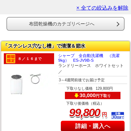
× 全ての絞込みを解除
布団乾燥機のカテゴリページへ
「ステンレス穴なし槽」で清潔＆節水
シャープ 全自動洗濯機 （洗濯
８／１６まで
9kg） ES-JV9B-S
ランドリーホース ホワイトセット
／
3～4週間前後でお届け予定
下取りなし価格
129,800円
30,000
下取り
円
下取り後価格（税込）
,
99
800
円
詳細・購入へ