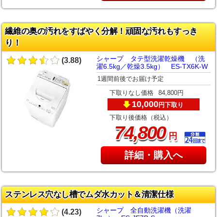
繊維の奥の汚れをすばやく分解！頑固な汚れもすっき
り！
シャープ タテ型洗濯乾燥機 （洗
(3.88)
濯6.5kg／乾燥3.5kg） ES-TX6K-W
1週間前後でお届け予定
下取りなし価格
84,800円
10,000
下取り
円
下取り後価格（税込）
,
74
800
円
詳細・購入へ
ステンレス穴なし槽でムダ水カット＆清潔仕様
シャープ 全自動洗濯機（洗濯
(4.23)