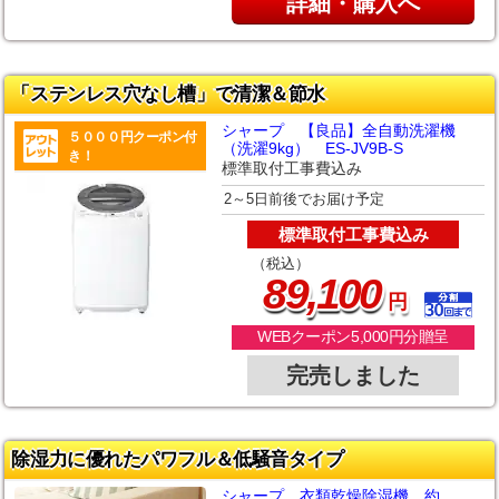
詳細・購入へ
「ステンレス穴なし槽」で清潔＆節水
シャープ 【良品】全自動洗濯機
５０００円クーポン付
（洗濯9kg） ES-JV9B-S
き！
標準取付工事費込み
2～5日前後でお届け予定
標準取付工事費込み
（税込）
,
89
100
円
WEBクーポン5,000円分贈呈
完売しました
除湿力に優れたパワフル＆低騒音タイプ
シャープ 衣類乾燥除湿機 約