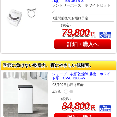
7kg） ES-JE7B-S
ランドリーホース ホワイトセット
／
1週間前後でお届け予定
（税込）
,
79
800
円
詳細・購入へ
季節に負けない乾燥力、夜にやさしい低騒音。
シャープ 衣類乾燥除湿機 ホワイ
ト系 CV-UH160-W
08月09日お届け可能
全2色
（税込）
,
84
800
円