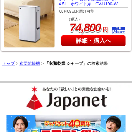
4.5L ホワイト系 CV-U190-W
08月09日お届け可能
（税込）
,
74
800
円
詳細・購入へ
トップ
>
布団乾燥機
>
「衣類乾燥 シャープ」
の検索結果