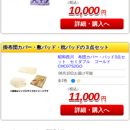
（税込）
,
10
000
円
詳細・購入へ
掛布団カバー・敷パッド・枕パッドの３点セット
昭和西川 布団カバー・パッド3点セ
ット セミダブル ゴールド
CHC07S2GO
08月10日お届け可能
全2色
（税込）
,
11
000
円
詳細・購入へ