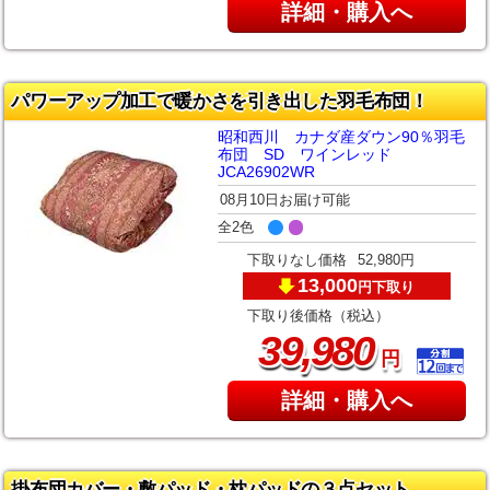
詳細・購入へ
パワーアップ加工で暖かさを引き出した羽毛布団！
昭和西川 カナダ産ダウン90％羽毛
布団 SD ワインレッド
JCA26902WR
08月10日お届け可能
全2色
下取りなし価格
52,980円
13,000
下取り
円
下取り後価格（税込）
,
39
980
円
詳細・購入へ
掛布団カバー・敷パッド・枕パッドの３点セット