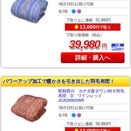
08月10日お届け可能
全2色
下取りなし価格
52,980円
13,000
下取り
円
下取り後価格（税込）
,
39
980
円
詳細・購入へ
パワーアップ加工で暖かさを引き出した羽毛布団！
昭和西川 カナダ産ダウン90％羽毛
布団 D ワインレッド
JCA26903WR
08月10日お届け可能
全2色
下取りなし価格
59,980円
13,000