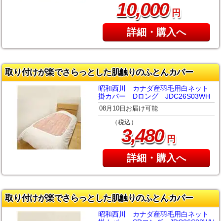
,
10
000
円
詳細・購入へ
取り付けが楽でさらっとした肌触りのふとんカバー
昭和西川 カナダ産羽毛用白ネット
掛カバー Dロング JDC26S03WH
08月10日お届け可能
（税込）
,
3
480
円
詳細・購入へ
取り付けが楽でさらっとした肌触りのふとんカバー
昭和西川 カナダ産羽毛用白ネット