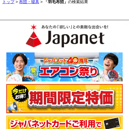
トップ
>
布団・寝具
>
「羽毛布団」
の検索結果