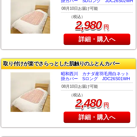
掛カバー SDロング JDC26S02WH
08月10日お届け可能
（税込）
,
2
980
円
詳細・購入へ
取り付けが楽でさらっとした肌触りのふとんカバー
昭和西川 カナダ産羽毛用白ネット
掛カバー Sロング JDC26S01WH
08月10日お届け可能
（税込）
,
2
480
円
詳細・購入へ