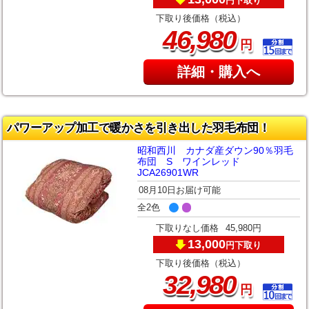
下取り
円
下取り後価格（税込）
,
46
980
円
詳細・購入へ
パワーアップ加工で暖かさを引き出した羽毛布団！
昭和西川 カナダ産ダウン90％羽毛
布団 S ワインレッド
JCA26901WR
08月10日お届け可能
全2色
下取りなし価格
45,980円
13,000
下取り
円
下取り後価格（税込）
,
32
980
円