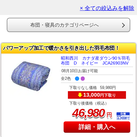
× 全ての絞込みを解除
布団・寝具のカテゴリページへ
パワーアップ加工で暖かさを引き出した羽毛布団！
昭和西川 カナダ産ダウン90％羽毛
布団 D ネイビー JCA26903NV
08月10日お届け可能
全2色
下取りなし価格
59,980円
13,000
下取り
円
下取り後価格（税込）
,
46
980
円
詳細・購入へ