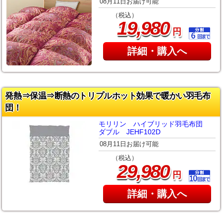
08月11日お届け可能
（税込）
,
19
980
円
詳細・購入へ
発熱⇒保温⇒断熱のトリプルホット効果で暖かい羽毛布
団！
モリリン ハイブリッド羽毛布団
ダブル JEHF102D
08月11日お届け可能
（税込）
,
29
980
円
詳細・購入へ