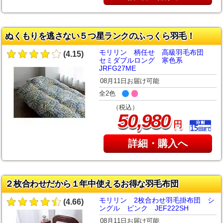
ぬくもりを逃さない５つ星ランクのふっくら羽毛！
モリリン 柄任せ 高級羽毛布団
(4.15)
セミダブルロング 寒色系
JRFG27ME
08月11日お届け可能
全2色
（税込）
,
50
980
円
詳細・購入へ
２枚合わせだから１年中使えるお得な羽毛布団
モリリン 2枚合わせ羽毛掛布団 シ
(4.66)
ングル ピンク JEF222SH
08月11日お届け可能