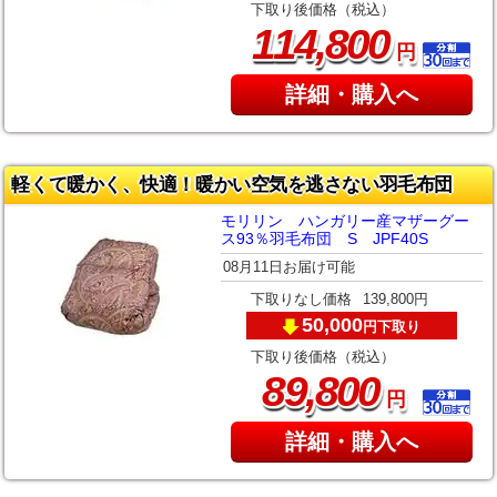
下取り後価格（税込）
,
114
800
円
詳細・購入へ
軽くて暖かく、快適！暖かい空気を逃さない羽毛布団
モリリン ハンガリー産マザーグー
ス93％羽毛布団 S JPF40S
08月11日お届け可能
下取りなし価格
139,800円
50,000
下取り
円
下取り後価格（税込）
,
89
800
円
詳細・購入へ