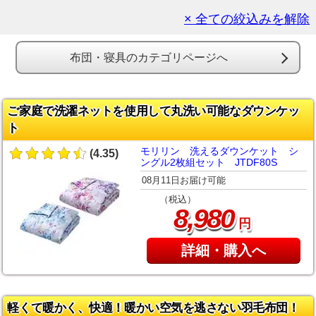
× 全ての絞込みを解除
布団・寝具のカテゴリページへ
ご家庭で洗濯ネットを使用して丸洗い可能なダウンケッ
ト
モリリン 洗えるダウンケット シ
(4.35)
ングル2枚組セット JTDF80S
08月11日お届け可能
（税込）
,
8
980
円
詳細・購入へ
軽くて暖かく、快適！暖かい空気を逃さない羽毛布団！