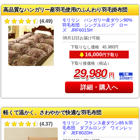
高品質なハンガリー産羽毛使用のふんわり羽毛掛布団
モリリン ハンガリー産ダウン90%
(4.49)
羽毛布団 シングルロング ロー
ズ JRF601SH
08月12日お届け可能
下取りなし価格
45,980円
16,000
下取り
円
下取り後価格（税込）
,
29
980
円
詳細・購入へ
軽くて温かく、さわやかで快適な羽毛布団
モリリン フランス産ダウン85％羽
(4.37)
毛布団 ダブルロング ワインレッ
ド JEF802DH