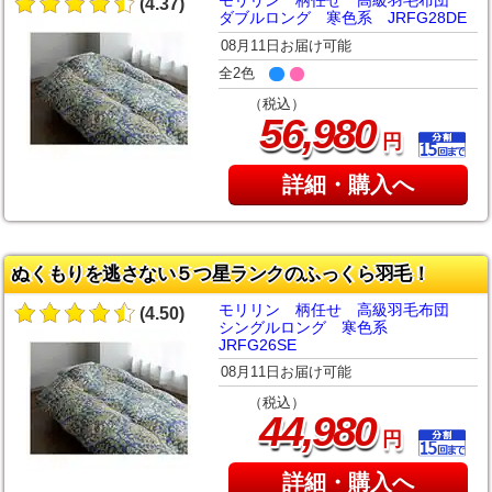
モリリン 柄任せ 高級羽毛布団
(4.37)
ダブルロング 寒色系 JRFG28DE
08月11日お届け可能
全2色
（税込）
,
56
980
円
詳細・購入へ
ぬくもりを逃さない５つ星ランクのふっくら羽毛！
モリリン 柄任せ 高級羽毛布団
(4.50)
シングルロング 寒色系
JRFG26SE
08月11日お届け可能
（税込）
,
44
980
円
詳細・購入へ