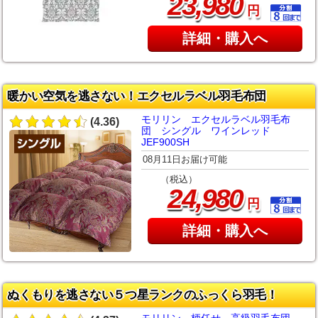
,
23
980
円
詳細・購入へ
暖かい空気を逃さない！エクセルラベル羽毛布団
モリリン エクセルラベル羽毛布
(4.36)
団 シングル ワインレッド
JEF900SH
08月11日お届け可能
（税込）
,
24
980
円
詳細・購入へ
ぬくもりを逃さない５つ星ランクのふっくら羽毛！