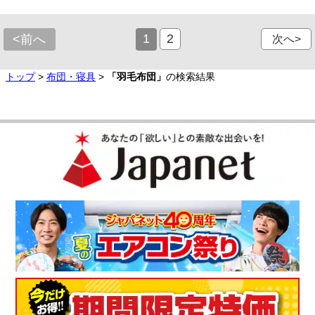
1
2
<前へ
次へ>
トップ
>
布団・寝具
>
「羽毛布団」
の検索結果