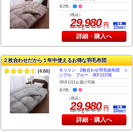
全2色
（税込）
,
29
980
円
詳細・購入へ
２枚合わせだから１年中使えるお得な羽毛布団
モリリン 2枚合わせ羽毛掛布団 シ
(4.66)
ングル ブルー JEF222SE
08月12日お届け可能
全2色
（税込）
,
29
980
円
詳細・購入へ