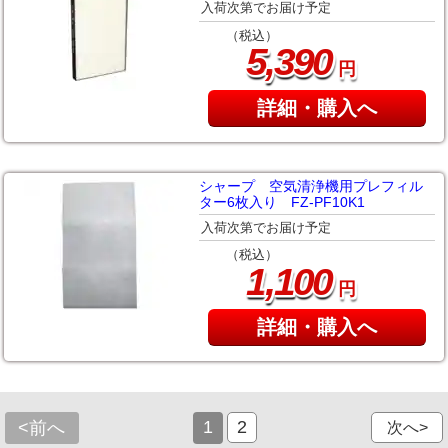
入荷次第でお届け予定
（税込）
,
5
390
円
詳細・購入へ
シャープ 空気清浄機用プレフィル
ター6枚入り FZ-PF10K1
入荷次第でお届け予定
（税込）
,
1
100
円
詳細・購入へ
1
2
<前へ
次へ>