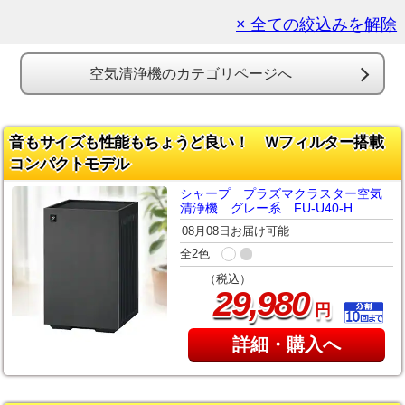
× 全ての絞込みを解除
空気清浄機のカテゴリページへ
音もサイズも性能もちょうど良い！ Ｗフィルター搭載
コンパクトモデル
シャープ プラズマクラスター空気
清浄機 グレー系 FU-U40-H
08月08日お届け可能
全2色
（税込）
,
29
980
円
詳細・購入へ