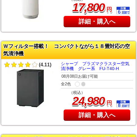
,
17
800
円
詳細・購入へ
Ｗフィルター搭載！ コンパクトながら１８畳対応の空
気清浄機
シャープ プラズマクラスター空気
(4.11)
清浄機 グレー系 FU-T40-H
08月08日お届け可能
全2色
（税込）
,
24
980
円
詳細・購入へ