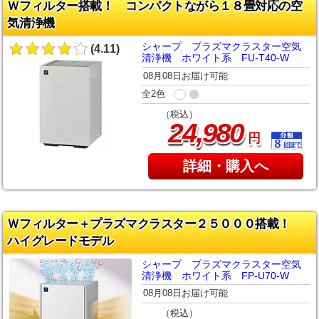
Ｗフィルター搭載！ コンパクトながら１８畳対応の空
気清浄機
シャープ プラズマクラスター空気
(4.11)
清浄機 ホワイト系 FU-T40-W
08月08日お届け可能
全2色
（税込）
,
24
980
円
詳細・購入へ
Ｗフィルター＋プラズマクラスター２５０００搭載！
ハイグレードモデル
シャープ プラズマクラスター空気
清浄機 ホワイト系 FP-U70-W
08月08日お届け可能
（税込）