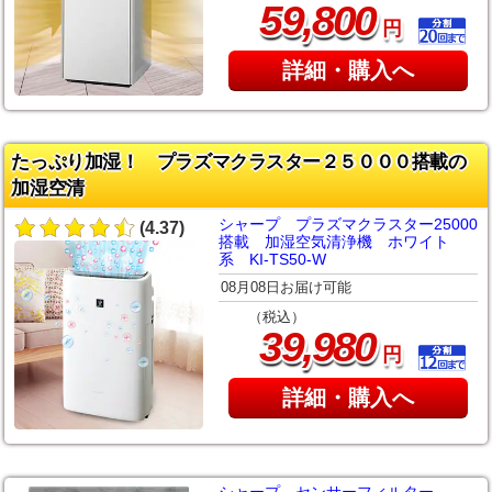
,
59
800
円
詳細・購入へ
たっぷり加湿！ プラズマクラスター２５０００搭載の
加湿空清
シャープ プラズマクラスター25000
(4.37)
搭載 加湿空気清浄機 ホワイト
系 KI-TS50-W
08月08日お届け可能
（税込）
,
39
980
円
詳細・購入へ