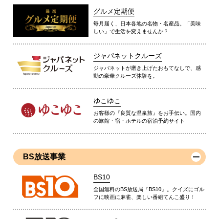
グルメ定期便
毎月届く、日本各地の名物・名産品。「美味
しい」で生活を変えませんか？
ジャパネットクルーズ
ジャパネットが磨き上げたおもてなしで、感
動の豪華クルーズ体験を。
ゆこゆこ
お客様の『良質な温泉旅』をお手伝い。国内
の旅館・宿・ホテルの宿泊予約サイト
BS放送事業
BS10
全国無料のBS放送局『BS10』。クイズにゴル
フに映画に麻雀、楽しい番組てんこ盛り！