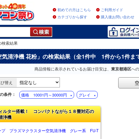
初めての方はこちら
ご利用ガイド
カテゴリから探す
購入後お問い合わせ
の検索結果
空気清浄機 花粉
」の検索結果（全1件中 1件から1件ま
商品情報に表示されているお届け目安は、
東京都港区
へ
並び替え
の条件：
価格 10001円～30000円
グレイ
ィルター搭載！ コンパクトながら１８畳対応の
清浄機
ープ プラズマクラスター空気清浄機 グレー系 FU-T