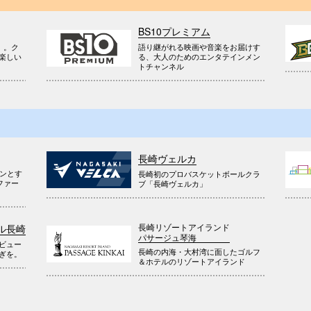
BS10プレミアム
』。ク
語り継がれる映画や音楽をお届けす
楽しい
る、大人のためのエンタテインメン
トチャンネル
長崎ヴェルカ
ウンとす
長崎初のプロバスケットボールクラ
ファー
ブ「長崎ヴェルカ」
長崎リゾートアイランド
ル長崎
パサージュ琴海
ビュー
長崎の内海・大村湾に面したゴルフ
ぎを。
＆ホテルのリゾートアイランド