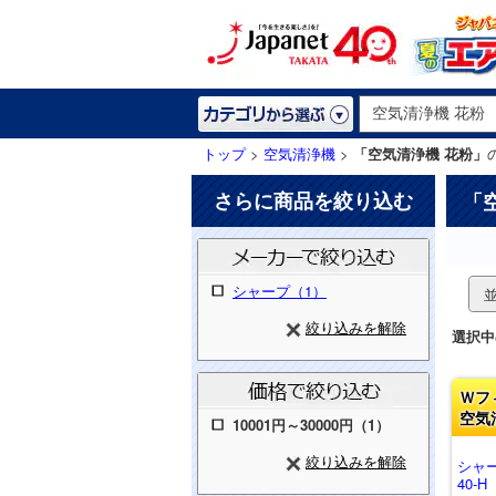
トップ
>
空気清浄機
>
「空気清浄機 花粉」
さらに商品を絞り込む
「
シャープ（1）
絞り込みを解除
選択中
Ｗフ
空気
10001円～30000円（1）
絞り込みを解除
シャ
40-H