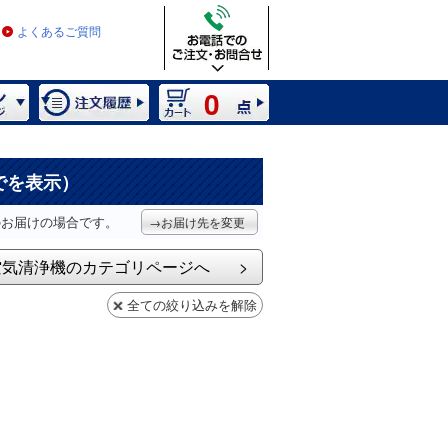
よくあるご質問
0
でを表示）
のお届けの場合です。
→お届け先を変更
空気清浄機のカテゴリページへ
全ての絞り込みを解除