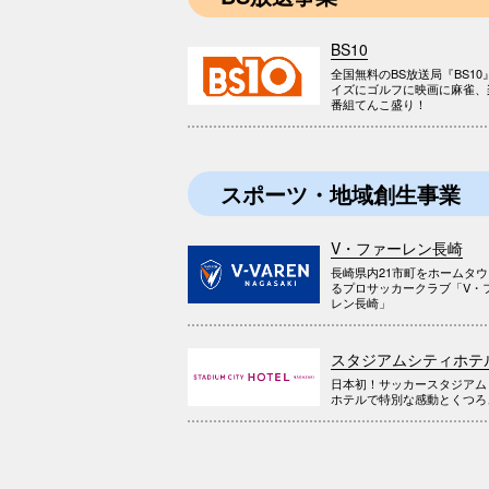
BS10
全国無料のBS放送局『BS10
イズにゴルフに映画に麻雀、
番組てんこ盛り！
スポーツ・地域創生事業
V・ファーレン長崎
長崎県内21市町をホームタ
るプロサッカークラブ「V・
レン長崎」
スタジアムシティホテ
日本初！サッカースタジアム
ホテルで特別な感動とくつろ