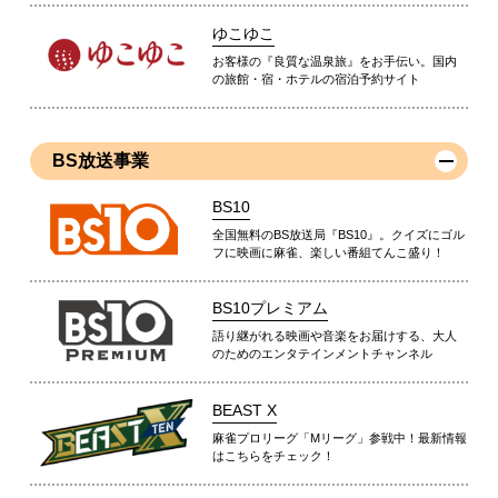
ゆこゆこ
お客様の『良質な温泉旅』をお手伝い。国内
の旅館・宿・ホテルの宿泊予約サイト
BS放送事業
BS10
全国無料のBS放送局『BS10』。クイズにゴル
フに映画に麻雀、楽しい番組てんこ盛り！
BS10プレミアム
語り継がれる映画や音楽をお届けする、大人
のためのエンタテインメントチャンネル
BEAST X
麻雀プロリーグ「Mリーグ」参戦中！最新情報
はこちらをチェック！