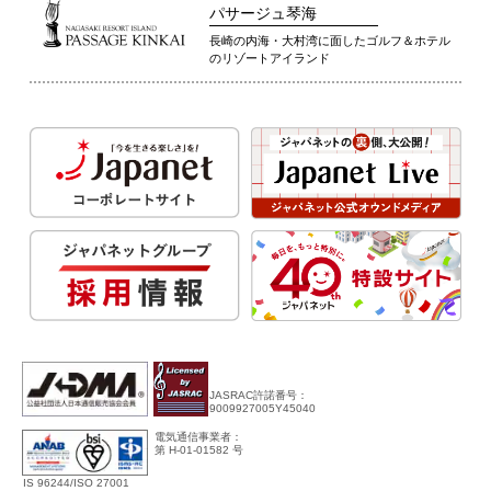
パサージュ琴海
長崎の内海・大村湾に面したゴルフ＆ホテル
のリゾートアイランド
JASRAC許諾番号：
9009927005Y45040
電気通信事業者：
第 H-01-01582 号
IS 96244/ISO 27001