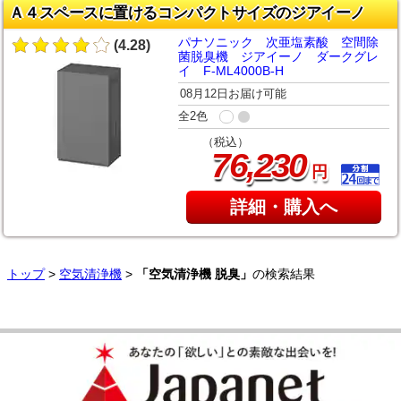
Ａ４スペースに置けるコンパクトサイズのジアイーノ
パナソニック 次亜塩素酸 空間除
(4.28)
菌脱臭機 ジアイーノ ダークグレ
イ F-ML4000B-H
08月12日お届け可能
全2色
（税込）
,
76
230
円
詳細・購入へ
トップ
>
空気清浄機
>
「空気清浄機 脱臭」
の検索結果