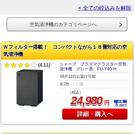
× 全ての絞込みを解除
空気清浄機のカテゴリページへ
Ｗフィルター搭載！ コンパクトながら１８畳対応の空
気清浄機
シャープ プラズマクラスター空気
(4.11)
清浄機 グレー系 FU-T40-H
08月12日お届け可能
全2色
（税込）
,
24
980
円
詳細・購入へ