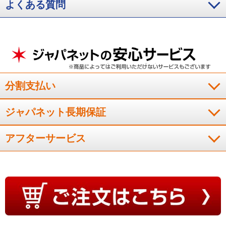
よくある質問
（
宮城県
60代
M.K様
）
睡眠時に使いやすい
明るさも調整できるし、音も静かで睡眠に何の問題もなく使用
分割支払い
しています。
（
熊本県
70代
H.H様
）
ジャパネット長期保証
しっかり加湿してくれて夜間も快適
アフターサービス
冬場の乾燥した部屋で、みるみるうちにタンクの水が減ってい
くのを見てビックリ。夜間、喉が明らかに楽になるのを実感し
ました。購入して良かったです。
（
広島県
60代
M.Y様
）