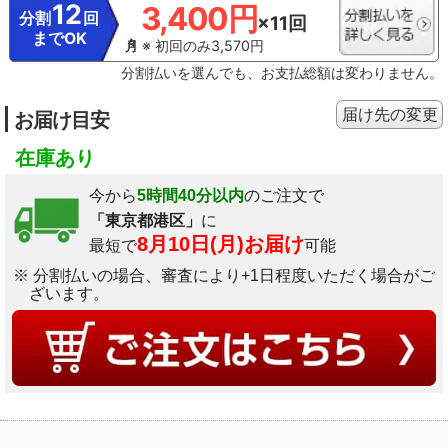
12
3,400円
分割
回
×11回
までOK
※ 初回のみ3,570円
分割払いを選んでも、お支払総額は変わりません。
届け先の変更
お届け目安
在庫あり
今から
5時間40分以内
のご注文で
「東京都港区」
に
8月10日(月)お届け
最短で
可能
※ 分割払いの場合、審査により+1日程度いただく場合がご
ざいます。