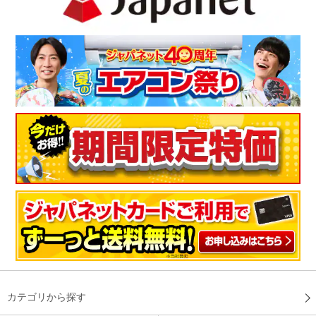
も気に入ってます。
（
神奈川県
60代
S.Y様
）
とても静か！
とても静かなので運転しているのかわからないくらいです。湿
度も一目瞭然なので、冬場の乾燥も安心です。
（
兵庫県
50代
K.M様
）
あっという間にきれいにしてくれて気持
ちがいい
買ってよかったと思います。これまでいかに乾燥した部屋で過
ごしていたのかがわかります。また、お部屋の匂いもあっとい
カテゴリから探す
う間にきれいにしてくれて、気持ちが良いです。