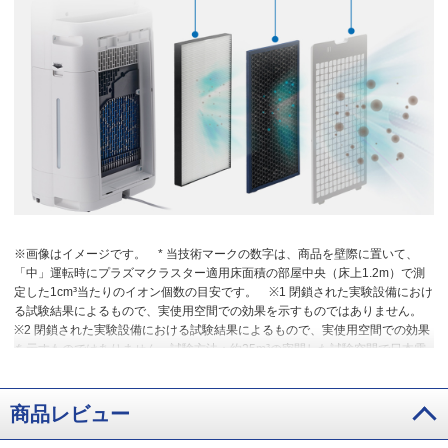
※画像はイメージです。
* 当技術マークの数字は、商品を壁際に置いて、
「中」運転時にプラズマクラスター適用床面積の部屋中央（床上1.2m）で測
定した1cm³当たりのイオン個数の目安です。
※1 閉鎖された実験設備におけ
る試験結果によるもので、実使用空間での効果を示すものではありません。
※2 閉鎖された実験設備における試験結果によるもので、実使用空間での効果
を示すものではありません。試験方法：約25m³の密閉した試験空間で日本電
機工業会 自主基準（HD-131）の性能評価試験で実施。試験対象：浮遊した1
種のカビ菌。結果：約14分で99%抑制。KI-EX100の風量「強」運転。約49分
で99%抑制。FU-F28の風量「強」運転。
※3 吹き出す風の当たらない部分
商品レビュー
のニオイは取れません。
※4 試験機関：（一財）日本食品分析センター（試
験番号12085530001-01）。試験方法：日本電機工業会 自主基準（HD-133）