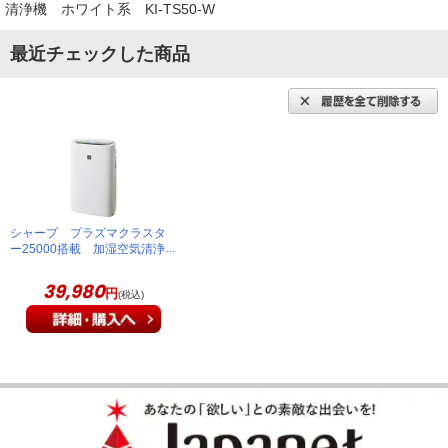
清浄機 ホワイト系 KI-TS50-W
プレハブ洋室１６畳のリビングを、きっちり加湿してくれるの
最近チェックした商品
でありがたい。
（
東京都
60代
W.T様
）
空気をきれいにしてくれる満足感があ
る！
場所をとらない。デザインが良い。音が静か。機能も十分。空
シャープ プラズマクラスタ
気をきれいにしているんだなという満足感があります。
ー25000搭載 加湿空気清浄
機 ホワイト系 KI-TS50-W
（
東京都
70代
S.K様
）
39,980
円
(税込)
静かで使いやすい！
使用してすぐに感じたのは静かです。湿度も数字で表示してく
れるのが有難いです。加湿器の水補給はタンク式が使いやすい
です。しかもプラズマクラスター２５０００が搭載。デザイン