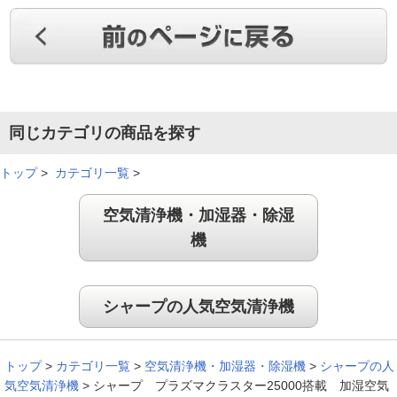
空気が乾燥しないから安心
娘に購入しました。新生児がいるので、いつも空気が乾燥せず
安心して使っているそうです。
同じカテゴリの商品を探す
（
奈良県
60代
Y.M様
）
トップ
>
カテゴリ一覧
>
安心のプラズマクラスター
空気清浄機・加湿器・除湿
機
デザイン性がよく、清浄機といえば、プラズマクラスタ－一択
です。操作性もストレスがないです。
シャープの人気空気清浄機
（
広島県
40代
M.J様
）
広いお部屋もしっかり加湿
トップ
>
カテゴリ一覧
>
空気清浄機・加湿器・除湿機
>
シャープの人
気空気清浄機
>
シャープ プラズマクラスター25000搭載 加湿空気