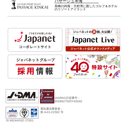
パサージュ琴海
長崎の内海・大村湾に面したゴルフ＆ホテル
のリゾートアイランド
JASRAC許諾番号：
9009927005Y45040
電気通信事業者：
第 H-01-01582 号
IS 96244/ISO 27001