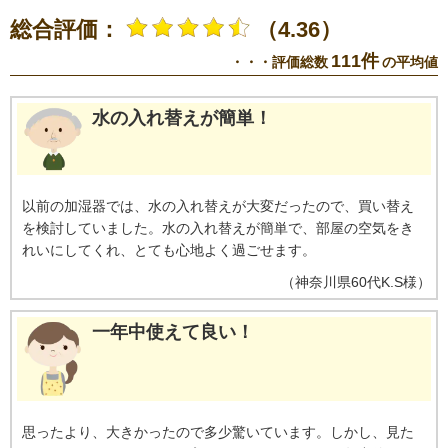
の性能評価試験にて実施。試験対象：水中の1種類の菌。試験結果：24時間で
総合評価：
（4.36）
99%以上抑制。KI/KCシリーズに搭載のAg⁺イオンカートリッジで実施。
※5
＜静電HEPAフィルター、ダブル脱臭フィルター＞JEM1467による。使用状
111件
・・・評価総数
の平均値
況やニオイの種類・強さで、お手入れや交換が必要になる場合あり＜加湿フ
ィルター＞定格加湿能力に対し加湿能力が50%に落ちるまでの時間。加湿空
気清浄運転を1日8時間した場合の目安。月1回程度フィルターのお手入れが必
水の入れ替えが簡単！
要。使用状況で寿命が早まる場合あり。
以前の加湿器では、水の入れ替えが大変だったので、買い替え
を検討していました。水の入れ替えが簡単で、部屋の空気をき
れいにしてくれ、とても心地よく過ごせます。
（
神奈川県
60代
K.S様
）
一年中使えて良い！
思ったより、大きかったので多少驚いています。しかし、見た