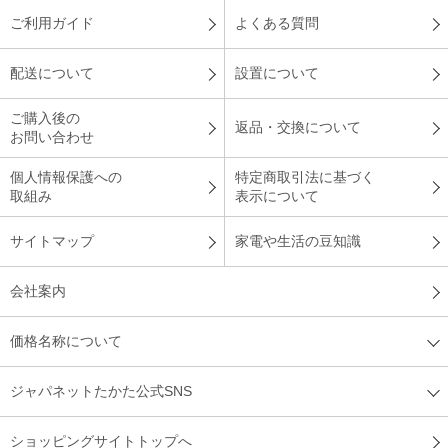
（
長崎県
50代
F.T様
）
ご利用ガイド
よくある質問
デザインが良く、操作も簡単！
配送について
設置について
ご購入後の
返品・交換について
お問い合わせ
デザインが良く、操作も簡単・わかりやすくて、愛用していま
す。寝室用とリビング用で２つ購入しましたが、とても良いお
個人情報保護への
特定商取引法に基づく
買い物でした。有難うございました。
取組み
表示について
（
埼玉県
40代
T.A様
）
サイトマップ
家電や生活の豆知識
※
「お客様の声」は実際にご購入されたお客様からのご意見を掲載しておりま
す。
会社案内
※
商品により、同一シリーズをご購入された方の声を含みます。
価格名称について
ジャパネットたかた公式SNS
ショッピングサイトトップへ