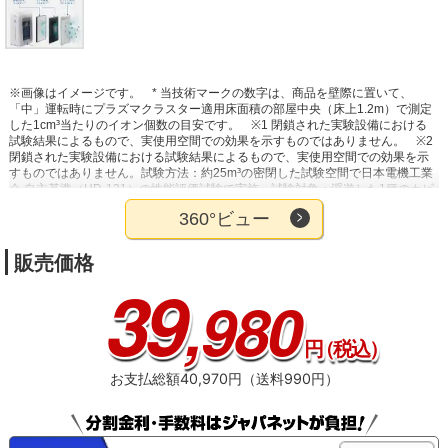
※画像はイメージです。
* 当技術マークの数字は、商品を壁際に置いて、
「中」運転時にプラズマクラスター適用床面積の部屋中央（床上1.2m）で測定
した1cm³当たりのイオン個数の目安です。
※1 閉鎖された実験設備における
試験結果によるもので、実使用空間での効果を示すものではありません。
※2
閉鎖された実験設備における試験結果によるもので、実使用空間での効果を示
すものではありません。試験方法：約25m³の密閉した試験空間で日本電機工業
会 自主基準（HD-131）の性能評価試験で実施。試験対象：浮遊した1種のカビ
菌。結果：約14分で99%抑制。KI-EX100の風量「強」運転。約49分で99%抑
360°ビュー
制。FU-F28の風量「強」運転。
※3 吹き出す風の当たらない部分のニオイは
取れません。
※4 試験機関：（一財）日本食品分析センター（試験番号
12085530001-01）。試験方法：日本電機工業会 自主基準（HD-133）の性能評
販売価格
価試験にて実施。試験対象：水中の1種類の菌。試験結果：24時間で99%以上
39
抑制。KI/KCシリーズに搭載のAg⁺イオンカートリッジで実施。
※5 ＜静電
,980
HEPAフィルター、ダブル脱臭フィルター＞JEM1467による。使用状況やニオ
イの種類・強さで、お手入れや交換が必要になる場合あり＜加湿フィルター＞
定格加湿能力に対し加湿能力が50%に落ちるまでの時間。加湿空気清浄運転を1
円
（税込）
日8時間した場合の目安。月1回程度フィルターのお手入れが必要。使用状況で
寿命が早まる場合あり。
お支払総額40,970円（送料990円）