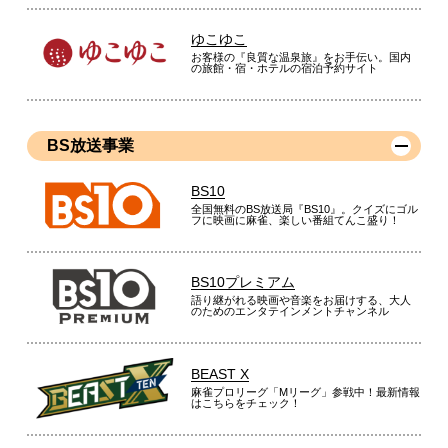
ゆこゆこ
お客様の『良質な温泉旅』をお手伝い。国内
の旅館・宿・ホテルの宿泊予約サイト
BS放送事業
BS10
全国無料のBS放送局『BS10』。クイズにゴル
フに映画に麻雀、楽しい番組てんこ盛り！
BS10プレミアム
語り継がれる映画や音楽をお届けする、大人
のためのエンタテインメントチャンネル
BEAST X
麻雀プロリーグ「Mリーグ」参戦中！最新情報
はこちらをチェック！