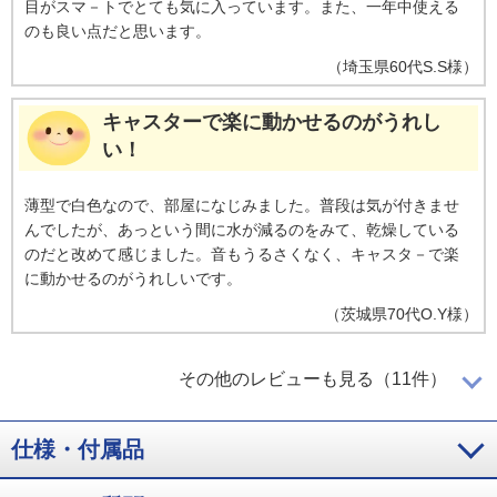
目がスマ－トでとても気に入っています。また、一年中使える
のも良い点だと思います。
（
埼玉県
60代
S.S様
）
キャスターで楽に動かせるのがうれし
い！
薄型で白色なので、部屋になじみました。普段は気が付きませ
んでしたが、あっという間に水が減るのをみて、乾燥している
のだと改めて感じました。音もうるさくなく、キャスタ－で楽
に動かせるのがうれしいです。
（
茨城県
70代
O.Y様
）
加湿もできる空気清浄機！
その他のレビューも見る（11件）
仕様・付属品
乾燥する季節に、加湿も出来る空気清浄機が欲しかったので購
入しました。タンクの容量も十分あり、大変満足しています。