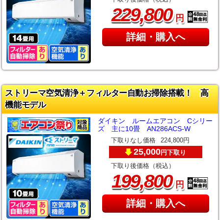
,
229
800
円
詳細・購入へ
ストリーマ空気清浄＋フィルター自動お掃除搭載！ 高
機能モデル
ダイキン ルームエアコン Cシリー
ズ 主に10畳 AN286ACS-W
下取りなし価格
224,800円
25,000
下取り
円
下取り後価格（税込）
,
199
800
円
詳細・購入へ