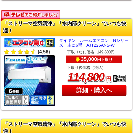
「ストリーマ空気清浄」「水内部クリーン」でいつも快
適！
ダイキン ルームエアコン Nシリー
ズ 主に6畳 AJT226ANS-W
(4.56)
下取りなし価格
149,800円
35,000
下取り
円
下取り後価格（税込）
,
114
800
円
詳細・購入へ
「ストリーマ空気清浄」「水内部クリーン」でいつも快
適！