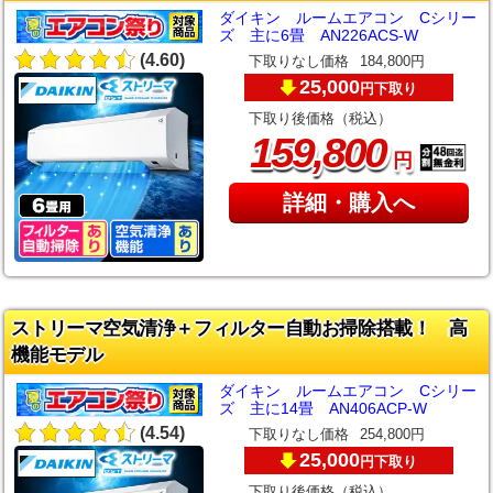
ダイキン ルームエアコン Cシリー
ズ 主に6畳 AN226ACS-W
(4.60)
下取りなし価格
184,800円
25,000
下取り
円
下取り後価格（税込）
,
159
800
円
詳細・購入へ
ストリーマ空気清浄＋フィルター自動お掃除搭載！ 高
機能モデル
ダイキン ルームエアコン Cシリー
ズ 主に14畳 AN406ACP-W
(4.54)
下取りなし価格
254,800円
25,000
下取り
円
下取り後価格（税込）