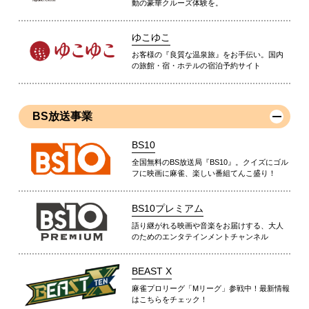
動の豪華クルーズ体験を。
ゆこゆこ
お客様の『良質な温泉旅』をお手伝い。国内
の旅館・宿・ホテルの宿泊予約サイト
BS放送事業
BS10
全国無料のBS放送局『BS10』。クイズにゴル
フに映画に麻雀、楽しい番組てんこ盛り！
BS10プレミアム
語り継がれる映画や音楽をお届けする、大人
のためのエンタテインメントチャンネル
BEAST X
麻雀プロリーグ「Mリーグ」参戦中！最新情報
はこちらをチェック！