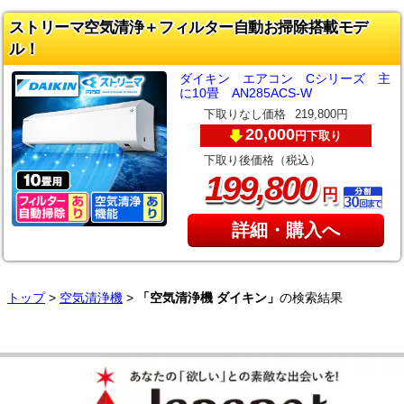
ストリーマ空気清浄＋フィルター自動お掃除搭載モデ
ル！
ダイキン エアコン Cシリーズ 主
に10畳 AN285ACS-W
下取りなし価格
219,800円
20,000
下取り
円
下取り後価格（税込）
,
199
800
円
詳細・購入へ
トップ
>
空気清浄機
>
「空気清浄機 ダイキン」
の検索結果