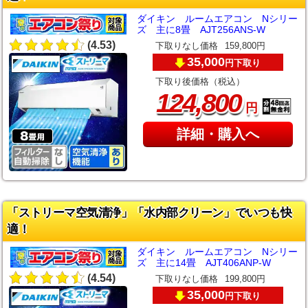
ダイキン ルームエアコン Nシリー
ズ 主に8畳 AJT256ANS-W
(4.53)
下取りなし価格
159,800円
35,000
下取り
円
下取り後価格（税込）
,
124
800
円
詳細・購入へ
「ストリーマ空気清浄」「水内部クリーン」でいつも快
適！
ダイキン ルームエアコン Nシリー
ズ 主に14畳 AJT406ANP-W
(4.54)
下取りなし価格
199,800円
35,000
下取り
円