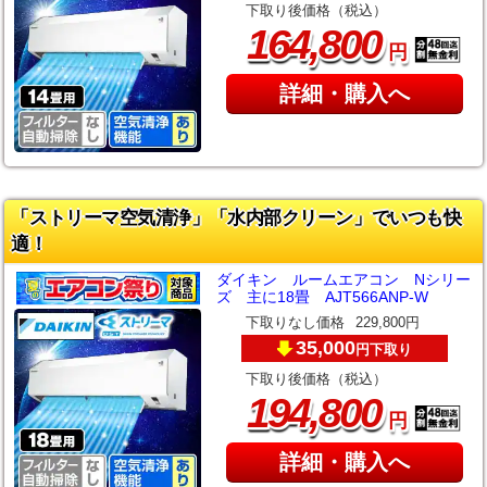
下取り後価格（税込）
,
164
800
円
詳細・購入へ
「ストリーマ空気清浄」「水内部クリーン」でいつも快
適！
ダイキン ルームエアコン Nシリー
ズ 主に18畳 AJT566ANP-W
下取りなし価格
229,800円
35,000
下取り
円
下取り後価格（税込）
,
194
800
円
詳細・購入へ