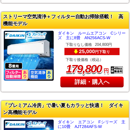
ストリーマ空気清浄＋フィルター自動お掃除搭載！ 高
機能モデル
ダイキン ルームエアコン Cシリー
ズ 主に8畳 AN256ACS-W
下取りなし価格
204,800円
25,000
下取り
円
下取り後価格（税込）
,
179
800
円
詳細・購入へ
「プレミアム冷房」で暑い夏もカラッと快適！ ダイキ
ン高機能モデル
ダイキン エアコン Fシリーズ 主
に10畳 AJT284AFS-W