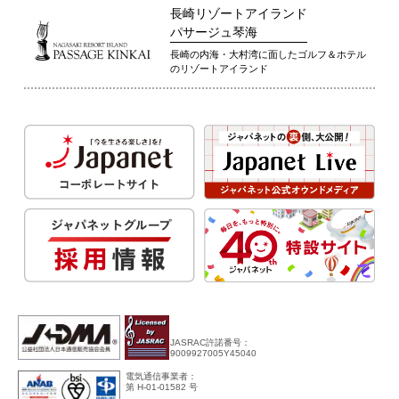
長崎リゾートアイランド
パサージュ琴海
長崎の内海・大村湾に面したゴルフ＆ホテル
のリゾートアイランド
JASRAC許諾番号：
9009927005Y45040
電気通信事業者：
第 H-01-01582 号