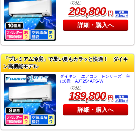
（税込）
,
209
800
円
詳細・購入へ
「プレミアム冷房」で暑い夏もカラッと快適！ ダイキ
ン高機能モデル
ダイキン エアコン Fシリーズ 主
に8畳 AJT254AFS-W
（税込）
,
189
800
円
詳細・購入へ