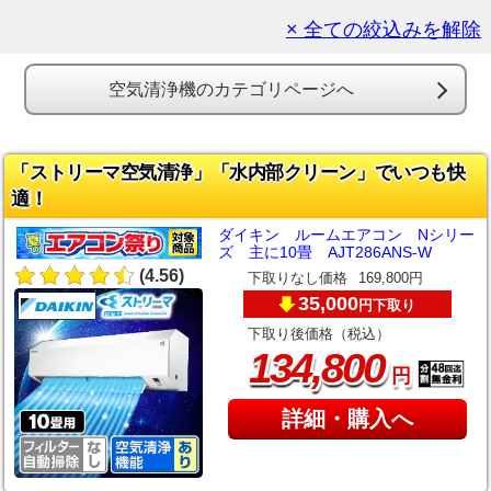
× 全ての絞込みを解除
空気清浄機のカテゴリページへ
「ストリーマ空気清浄」「水内部クリーン」でいつも快
適！
ダイキン ルームエアコン Nシリー
ズ 主に10畳 AJT286ANS-W
(4.56)
下取りなし価格
169,800円
35,000
下取り
円
下取り後価格（税込）
,
134
800
円
詳細・購入へ