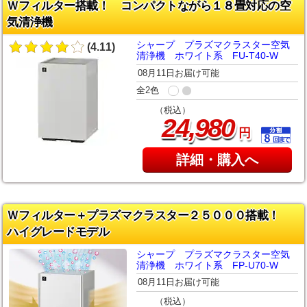
Ｗフィルター搭載！ コンパクトながら１８畳対応の空
気清浄機
シャープ プラズマクラスター空気
(4.11)
清浄機 ホワイト系 FU-T40-W
08月11日お届け可能
全2色
（税込）
,
24
980
円
詳細・購入へ
Ｗフィルター＋プラズマクラスター２５０００搭載！
ハイグレードモデル
シャープ プラズマクラスター空気
清浄機 ホワイト系 FP-U70-W
08月11日お届け可能
（税込）