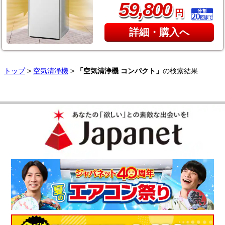
,
59
800
円
詳細・購入へ
トップ
>
空気清浄機
>
「空気清浄機 コンパクト」
の検索結果