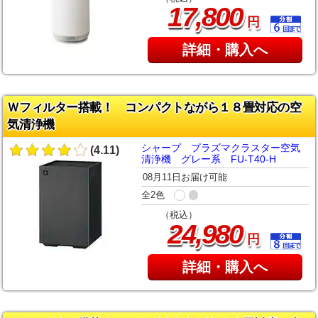
,
17
800
円
詳細・購入へ
Ｗフィルター搭載！ コンパクトながら１８畳対応の空
気清浄機
シャープ プラズマクラスター空気
(4.11)
清浄機 グレー系 FU-T40-H
08月11日お届け可能
全2色
（税込）
,
24
980
円
詳細・購入へ