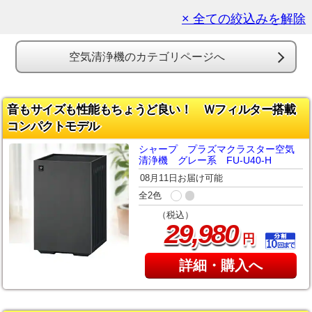
× 全ての絞込みを解除
空気清浄機のカテゴリページへ
音もサイズも性能もちょうど良い！ Ｗフィルター搭載
コンパクトモデル
シャープ プラズマクラスター空気
清浄機 グレー系 FU-U40-H
08月11日お届け可能
全2色
（税込）
,
29
980
円
詳細・購入へ