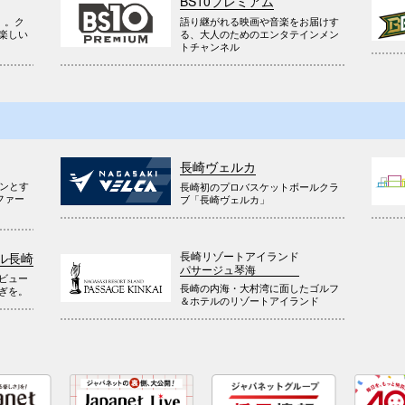
BS10プレミアム
』。ク
語り継がれる映画や音楽をお届けす
楽しい
る、大人のためのエンタテインメン
トチャンネル
長崎ヴェルカ
ウンとす
長崎初のプロバスケットボールクラ
ファー
ブ「長崎ヴェルカ」
長崎リゾートアイランド
ル長崎
パサージュ琴海
ビュー
長崎の内海・大村湾に面したゴルフ
ぎを。
＆ホテルのリゾートアイランド