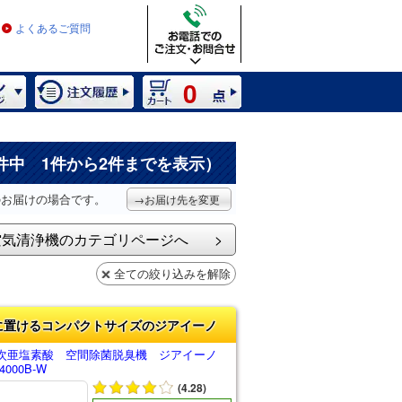
よくあるご質問
0
件中 1件から2件までを表示）
のお届けの場合です。
→お届け先を変更
空気清浄機のカテゴリページへ
全ての絞り込みを解除
に置けるコンパクトサイズのジアイーノ
次亜塩素酸 空間除菌脱臭機 ジアイーノ
000B-W
(4.28)