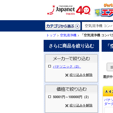
トップ
>
空気清浄機
>
「空気清浄機 コンパ
さらに商品を絞り込む
「
パナソニック（2）
絞り込みを解除
選択中
Ａ４
50001円～100000円（2）
パナ
ダーク
絞り込みを解除