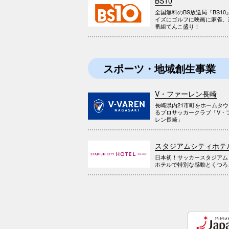
BS10
全国無料のBS放送局『BS10
イズにゴルフに映画に麻雀、
番組てんこ盛り！
スポーツ・地域創生事業
V・ファーレン長崎
長崎県内21市町をホームタ
るプロサッカークラブ「V・
レン長崎」
スタジアムシティホテ
日本初！サッカースタジアム
ホテルで特別な感動とくつろ