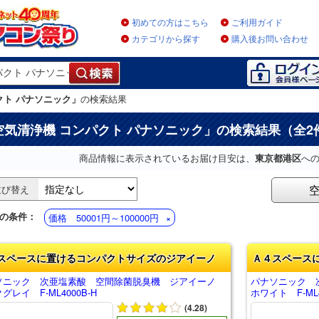
初めての方はこちら
ご利用ガイド
カテゴリから探す
購入後お問い合わせ
クト パナソニック」
の検索結果
空気清浄機 コンパクト パナソニック
」の検索結果（全2
商品情報に表示されているお届け目安は、
東京都港区
へ
並び替え
の条件：
価格 50001円～100000円
スペースに置けるコンパクトサイズのジアイーノ
Ａ４スペース
ソニック 次亜塩素酸 空間除菌脱臭機 ジアイーノ
パナソニック 
グレイ F-ML4000B-H
ホワイト F-ML4
(4.28)