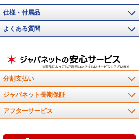
仕様・付属品
猫を３匹飼っているのでこちらの商品を購入しました。猫のト
イレが置いてある部屋に設置しました。効果は抜群で、臭いが
よくある質問
かなり改善されました。大変満足です。
（
千葉県
50代
K.A様
）
消毒の臭いが少し気になった。
分割支払い
寝室に置くようにしましたが、寝る時は消毒の臭いが少し気に
なりました。
ジャパネット長期保証
（
福井県
70代
K.S様
）
アフターサービス
期待以上の脱臭力でした！