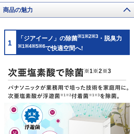
商品の魅力
※1※2※3
「ジアイーノ」の除菌
・脱臭力
1
※1※4※5※6
で快適空間へ!