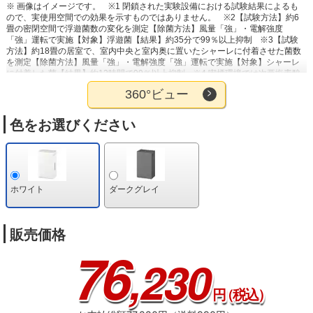
※ 画像はイメージです。
※1 閉鎖された実験設備における試験結果によるも
ので、実使用空間での効果を示すものではありません。
※2【試験方法】約6
畳の密閉空間で浮遊菌数の変化を測定【除菌方法】風量「強」・電解強度
「強」運転で実施【対象】浮遊菌【結果】約35分で99％以上抑制
※3【試験
方法】約18畳の居室で、室内中央と室内奥に置いたシャーレに付着させた菌数
を測定【除菌方法】風量「強」・電解強度「強」運転で実施【対象】シャーレ
に付着した菌【結果】約12時間で99％以上抑制
※4 喫煙環境では次亜塩素酸
の濃度が不足し除菌・脱臭効果が低下する。
※5【試験方法】6段階臭気強度
360°ビュー
表示法【脱臭方法】風量「強」・電解強度「強」運転【対象】約6畳試験空間の
発生し続ける空間臭【臭気成分】猫の尿・便【試験結果】約175分後に臭気強度
1.9に低減（自然減衰4.4）
※6【試験方法】約6畳の密閉空間でガーゼに付着
色をお選びください
した菌数の変化を測定【除菌方法】風量「強」・加湿「標準」・電解強度
「強」で運転【対象】ガーゼに付着した菌【結果】約120分で99％以上抑制
※7【試験機関】パナソニック株式会社【試験方法】約6畳の試験空間でメンブ
レンフィルターに付着させたアレル物質をELISA法で測定【除菌の方法】次亜
塩素酸 空間除菌脱臭機（F-MV2300）を風量「強」・加湿「標準」・電解強度
「強」運転で実施【対象】花粉（スギ）【試験結果】約3時間後自然減衰比で
ホワイト
ダークグレイ
99％以上抑制（検証機種：F-MV2300）。
販売価格
76
,230
円
（税込）