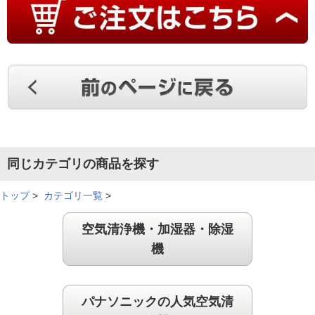
高い買い物でしたが、期待以上の脱臭力でした。小型犬が２匹
いて、朝起きてからリビングに行くと臭いが気になってました
が、こちらを設置してからは全く気にならなくなりました。サ
イズも小さく、買って良かったです。迷ってる方、こちらを断
然お勧めします。
（
千葉県
60代
F.T様
）
気軽に持ち運びができる！
同じカテゴリの商品を探す
コンパクトで軽く、見た目もスッキリしています。気軽に持ち
トップ
>
カテゴリ一覧
>
運びができるので置く部屋を変える時に良いです。
（
千葉県
40代
N.J様
）
空気清浄機・加湿器・除湿
機
部屋干しにも効果がありました！
パナソニックの人気空気清