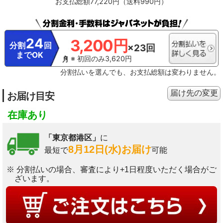
お支払総額77,220円（送料990円）
24
3,200円
分割
回
×23回
までOK
※ 初回のみ3,620円
分割払いを選んでも、お支払総額は変わりません。
届け先の変更
お届け目安
在庫あり
「東京都港区」
に
8月12日(水)お届け
最短で
可能
※ 分割払いの場合、審査により+1日程度いただく場合がご
ざいます。