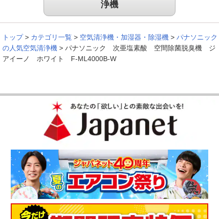
浄機
ペットの臭いが抑えられ、洗濯物の部屋干しなどにも効果があ
りました。
（
東京都
50代
I.T様
）
トップ
>
カテゴリ一覧
>
空気清浄機・加湿器・除湿機
>
パナソニック
の人気空気清浄機
>
パナソニック 次亜塩素酸 空間除菌脱臭機 ジ
アイーノ ホワイト F-ML4000B-W
空気清浄機では取り切れない臭いが改
善！
ペットの臭いが気にならなくなり、大変満足しています。空気
清浄機では取り切れない臭いが改善されて驚きです。子供部屋
にもう一台購入しようか考え中です。
（
栃木県
50代
S.M様
）
強烈な介護臭が改善された！