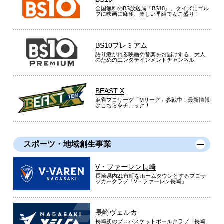
全国無料のBS放送局『BS10』。クイズにゴル
フに映画に麻雀、楽しい番組てんこ盛り！
BS10プレミアム
語り継がれる映画や音楽をお届けする、大人
のためのエンタテインメントチャンネル
BEAST X
麻雀プロリーグ「Mリーグ」参戦中！最新情報
はこちらをチェック！
スポーツ・地域創生事業
V・ファーレン長崎
長崎県内21市町をホームタウンとするプロサ
ッカークラブ「V・ファーレン長崎」
長崎ヴェルカ
長崎初のプロバスケットボールクラブ「長崎