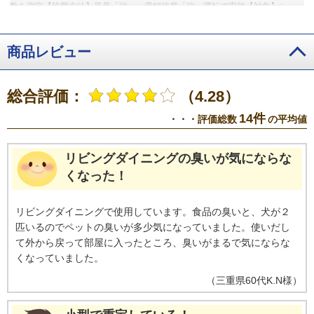
数を測定【除菌方法】風量「強」・電解強度「強」運転で実施【対象】シャ
ーレに付着した菌【結果】約12時間で99％以上抑制
※4 喫煙環境では次亜
塩素酸の濃度が不足し除菌・脱臭効果が低下する。
※5【試験方法】6段階
臭気強度表示法【脱臭方法】風量「強」・電解強度「強」運転【対象】約6畳
商品レビュー
試験空間の発生し続ける空間臭【臭気成分】猫の尿・便【試験結果】約175分
後に臭気強度1.9に低減（自然減衰4.4）
※6【試験方法】約6畳の密閉空間
でガーゼに付着した菌数の変化を測定【除菌方法】風量「強」・加湿「標
総合評価：
（4.28）
準」・電解強度「強」で運転【対象】ガーゼに付着した菌【結果】約120分で
99％以上抑制
※7【試験機関】パナソニック株式会社【試験方法】約6畳の
14件
・・・評価総数
の平均値
試験空間でメンブレンフィルターに付着させたアレル物質をELISA法で測定
【除菌の方法】次亜塩素酸 空間除菌脱臭機（F-MV2300）を風量「強」・加
湿「標準」・電解強度「強」運転で実施【対象】花粉（スギ）【試験結果】
リビングダイニングの臭いが気にならな
約3時間後自然減衰比で99％以上抑制（検証機種：F-MV2300）。
くなった！
リビングダイニングで使用しています。食品の臭いと、犬が２
匹いるのでペットの臭いが多少気になっていました。使いだし
て外から戻って部屋に入ったところ、臭いがまるで気にならな
くなっていました。
（
三重県
60代
K.N様
）