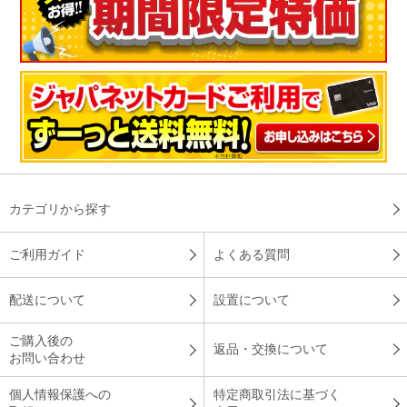
半信半疑でしたが、半年程溜まった強烈な介護臭が５日間程で
ほぼ感じないくらいに改善し、効果絶大で感動しました。本体
も軽くて良いです。
（
新潟県
50代
H.Y様
）
※
「お客様の声」は実際にご購入されたお客様からのご意見を掲載しておりま
す。
※
商品により、同一シリーズをご購入された方の声を含みます。
カテゴリから探す
ご利用ガイド
よくある質問
配送について
設置について
ご購入後の
返品・交換について
お問い合わせ
個人情報保護への
特定商取引法に基づく