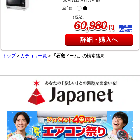
08月11日お届け可能
全2色
（税込）
,
60
980
円
詳細・購入へ
トップ
>
カテゴリ一覧
>
「石窯ドーム」
の検索結果