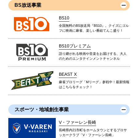
BS放送事業
BS10
全国無料のBS放送局『BS10』。クイズにゴル
フに映画に麻雀、楽しい番組てんこ盛り！
BS10プレミアム
語り継がれる映画や音楽をお届けする、大人
のためのエンタテインメントチャンネル
BEAST X
麻雀プロリーグ「Mリーグ」参戦中！最新情報
はこちらをチェック！
スポーツ・地域創生事業
V・ファーレン長崎
長崎県内21市町をホームタウンとするプロサ
ッカークラブ「V・ファーレン長崎」