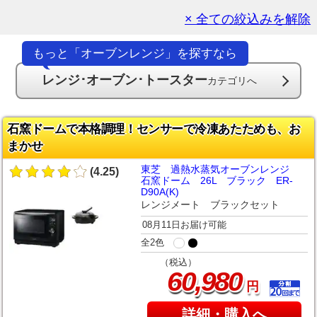
× 全ての絞込みを解除
もっと「オーブンレンジ」を探すなら
レンジ･オーブン･トースター
カテゴリへ
石窯ドームで本格調理！センサーで冷凍あたためも、お
まかせ
東芝 過熱水蒸気オーブンレンジ
(4.25)
石窯ドーム 26L ブラック ER-
D90A(K)
レンジメート ブラックセット
08月11日お届け可能
全2色
（税込）
,
60
980
円
詳細・購入へ