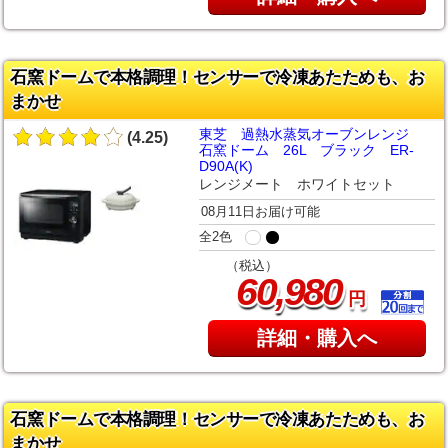
石窯ドームで本格調理！センサーで冷凍あたためも、お
まかせ
東芝 過熱水蒸気オーブンレンジ
(4.25)
石窯ドーム 26L ブラック ER-
D90A(K)
レンジメート ホワイトセット
08月11日お届け可能
全2色
（税込）
,
60
980
円
詳細・購入へ
石窯ドームで本格調理！センサーで冷凍あたためも、お
まかせ