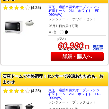
東芝 過熱水蒸気オーブンレンジ
(4.25)
石窯ドーム 26L ホワイト ER-
D90A(W)
レンジメート ホワイトセット
08月11日お届け可能
全2色
（税込）
,
60
980
円
詳細・購入へ
石窯ドームで本格調理！センサーで冷凍あたためも、お
まかせ
東芝 過熱水蒸気オーブンレンジ
(4.25)
石窯ドーム 26L ホワイト ER-
D90A(W)
レンジメート ブラックセット