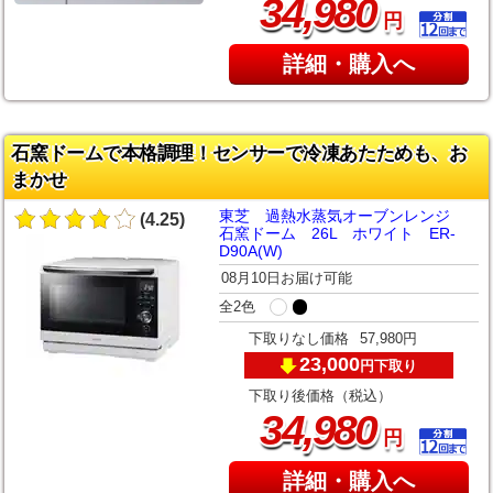
,
34
980
円
詳細・購入へ
石窯ドームで本格調理！センサーで冷凍あたためも、お
まかせ
東芝 過熱水蒸気オーブンレンジ
(4.25)
石窯ドーム 26L ホワイト ER-
D90A(W)
08月10日お届け可能
全2色
下取りなし価格
57,980円
23,000
下取り
円
下取り後価格（税込）
,
34
980
円
詳細・購入へ