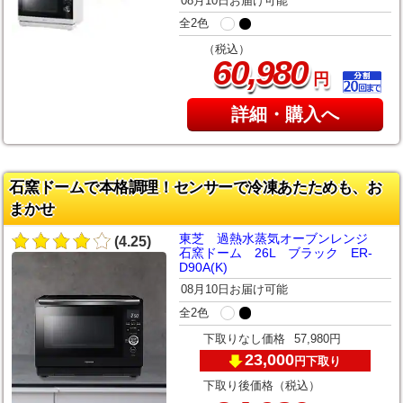
08月10日お届け可能
全2色
（税込）
,
60
980
円
詳細・購入へ
石窯ドームで本格調理！センサーで冷凍あたためも、お
まかせ
東芝 過熱水蒸気オーブンレンジ
(4.25)
石窯ドーム 26L ブラック ER-
D90A(K)
08月10日お届け可能
全2色
下取りなし価格
57,980円
23,000
下取り
円
下取り後価格（税込）