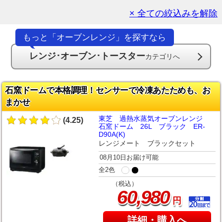
× 全ての絞込みを解除
もっと「オーブンレンジ」を探すなら
レンジ･オーブン･トースター
カテゴリへ
石窯ドームで本格調理！センサーで冷凍あたためも、お
まかせ
東芝 過熱水蒸気オーブンレンジ
(4.25)
石窯ドーム 26L ブラック ER-
D90A(K)
レンジメート ブラックセット
08月10日お届け可能
全2色
（税込）
,
60
980
円
詳細・購入へ