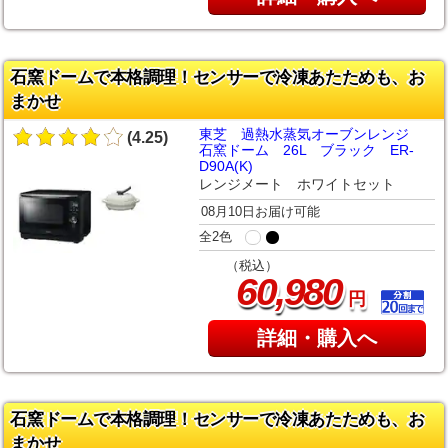
石窯ドームで本格調理！センサーで冷凍あたためも、お
まかせ
東芝 過熱水蒸気オーブンレンジ
(4.25)
石窯ドーム 26L ブラック ER-
D90A(K)
レンジメート ホワイトセット
08月10日お届け可能
全2色
（税込）
,
60
980
円
詳細・購入へ
石窯ドームで本格調理！センサーで冷凍あたためも、お
まかせ