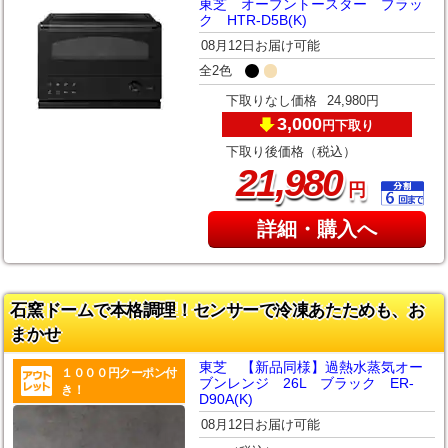
東芝 オーブントースター ブラッ
ク HTR-D5B(K)
08月12日お届け可能
全2色
下取りなし価格
24,980円
3,000
下取り
円
下取り後価格（税込）
,
21
980
円
詳細・購入へ
石窯ドームで本格調理！センサーで冷凍あたためも、お
まかせ
東芝 【新品同様】過熱水蒸気オー
１０００円クーポン付
ブンレンジ 26L ブラック ER-
き！
D90A(K)
08月12日お届け可能