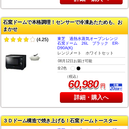
石窯ドームで本格調理！センサーで冷凍あたためも、お
まかせ
東芝 過熱水蒸気オーブンレンジ
(4.25)
石窯ドーム 26L ブラック ER-
D90A(K)
レンジメート ホワイトセット
08月12日お届け可能
全2色
（税込）
,
60
980
円
詳細・購入へ
３Ｄドーム構造で焼き上げる！石窯ドームトースター