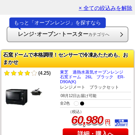
× 全ての絞込みを解除
もっと「オーブンレンジ」を探すなら
レンジ･オーブン･トースター
カテゴリへ
石窯ドームで本格調理！センサーで冷凍あたためも、お
まかせ
東芝 過熱水蒸気オーブンレンジ
(4.25)
石窯ドーム 26L ブラック ER-
D90A(K)
レンジメート ブラックセット
08月12日お届け可能
全2色
（税込）
,
60
980
円
詳細・購入へ