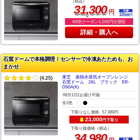
（税込）
,
31
300
円
WEBクーポン1,000円分贈呈
詳細・購入へ
石窯ドームで本格調理！センサーで冷凍あたためも、お
まかせ
東芝 過熱水蒸気オーブンレンジ
(4.25)
石窯ドーム 26L ブラック ER-
D90A(K)
08月12日お届け可能
全2色
下取りなし価格
57,980円
23,000
下取り
円
下取り後価格（税込）
,
34
980