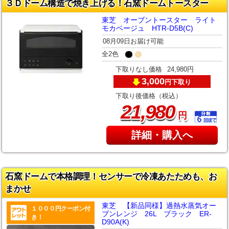
３Ｄドーム構造で焼き上げる！石窯ドームトースター
東芝 オーブントースター ライト
モカベージュ HTR-D5B(C)
08月09日お届け可能
全2色
下取りなし価格
24,980円
3,000
下取り
円
下取り後価格（税込）
,
21
980
円
詳細・購入へ
石窯ドームで本格調理！センサーで冷凍あたためも、お
まかせ
東芝 【新品同様】過熱水蒸気オー
１０００円クーポン付
ブンレンジ 26L ブラック ER-
き！
D90A(K)