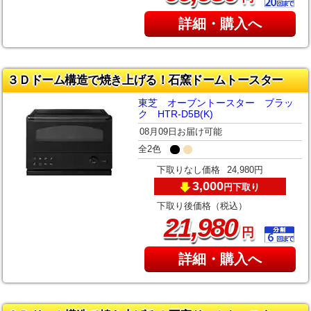
詳細・購入へ
３Ｄドーム構造で焼き上げる！石窯ドームトースター
東芝 オーブントースター ブラッ
ク HTR-D5B(K)
08月09日お届け可能
全2色
下取りなし価格
24,980円
3,000
下取り
円
下取り後価格（税込）
,
21
980
円
詳細・購入へ