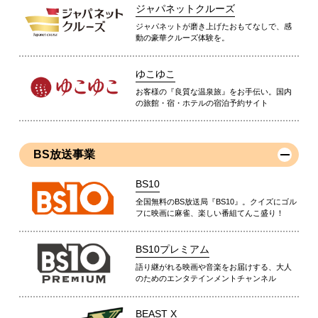
ジャパネットクルーズ
ジャパネットが磨き上げたおもてなしで、感
動の豪華クルーズ体験を。
ゆこゆこ
お客様の『良質な温泉旅』をお手伝い。国内
の旅館・宿・ホテルの宿泊予約サイト
BS放送事業
BS10
全国無料のBS放送局『BS10』。クイズにゴル
フに映画に麻雀、楽しい番組てんこ盛り！
BS10プレミアム
語り継がれる映画や音楽をお届けする、大人
のためのエンタテインメントチャンネル
BEAST X