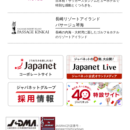
日本初！サッカースタジアムビューホテルで
特別な感動とくつろぎを。
長崎リゾートアイランド
パサージュ琴海
長崎の内海・大村湾に面したゴルフ＆ホテル
のリゾートアイランド
JASRAC許諾番号：
9009927005Y45040