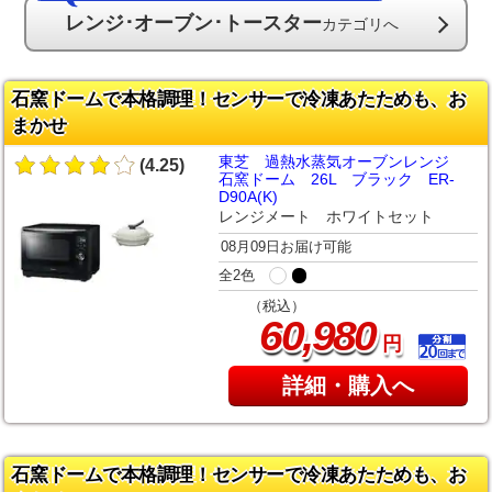
レンジ･オーブン･トースター
カテゴリへ
石窯ドームで本格調理！センサーで冷凍あたためも、お
まかせ
東芝 過熱水蒸気オーブンレンジ
(4.25)
石窯ドーム 26L ブラック ER-
D90A(K)
レンジメート ホワイトセット
08月09日お届け可能
全2色
（税込）
,
60
980
円
詳細・購入へ
石窯ドームで本格調理！センサーで冷凍あたためも、お