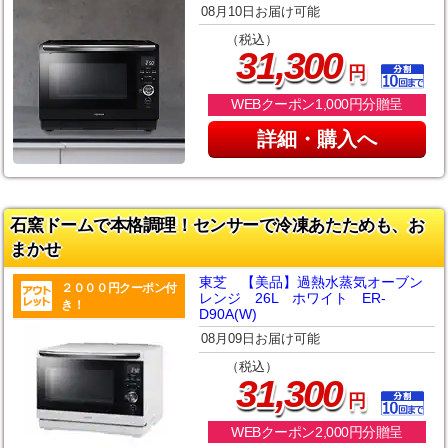
08月10日お届け可能
（税込）
,
31
300
円
WEBクーポン1,000円分贈呈
詳細・購入へ
石窯ドームで本格調理！センサーで冷凍あたためも、お
まかせ
東芝 【美品】過熱水蒸気オーブン
２０００円クーポン付
レンジ 26L ホワイト ER-
き！
D90A(W)
08月09日お届け可能
（税込）
,
31
300
円
WEBクーポン2,000円分贈呈