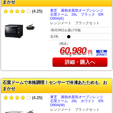
まかせ
東芝 過熱水蒸気オーブンレンジ
(4.25)
石窯ドーム 26L ブラック ER-
D90A(K)
レンジメート ブラックセット
08月09日お届け可能
全2色
（税込）
,
60
980
円
詳細・購入へ
石窯ドームで本格調理！センサーで冷凍あたためも、お
まかせ
東芝 過熱水蒸気オーブンレンジ
(4.25)
石窯ドーム 26L ホワイト ER-
D90A(W)
レンジメート ブラックセット