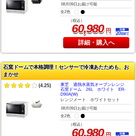
08月09日お届け可能
全2色
（税込）
,
60
980
円
詳細・購入へ
石窯ドームで本格調理！センサーで冷凍あたためも、お
まかせ
東芝 過熱水蒸気オーブンレンジ
(4.25)
石窯ドーム 26L ホワイト ER-
D90A(W)
レンジメート ホワイトセット
08月09日お届け可能
全2色
（税込）
,
60
980
円