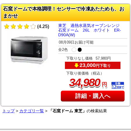
石窯ドームで本格調理！センサーで冷凍あたためも、お
まかせ
東芝 過熱水蒸気オーブンレンジ
(4.25)
石窯ドーム 26L ホワイト ER-
D90A(W)
08月09日お届け可能
全2色
下取りなし価格
57,980円
23,000
下取り
円
下取り後価格（税込）
,
34
980
円
詳細・購入へ
トップ
>
カテゴリ一覧
>
「石窯ドーム 東芝」
の検索結果