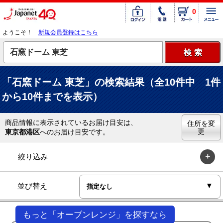
0
ようこそ！
新規会員登録はこちら
「石窯ドーム 東芝」の検索結果（全10件中 1件
から10件までを表示）
商品情報に表示されているお届け目安は、
住所を変
更
東京都港区
へのお届け目安です。
絞り込み
並び替え
もっと「オーブンレンジ」を探すなら