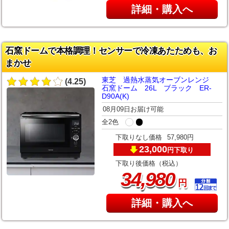
詳細・購入へ
石窯ドームで本格調理！センサーで冷凍あたためも、お
まかせ
東芝 過熱水蒸気オーブンレンジ
(4.25)
石窯ドーム 26L ブラック ER-
D90A(K)
08月09日お届け可能
全2色
下取りなし価格
57,980円
23,000
下取り
円
下取り後価格（税込）
,
34
980
円
詳細・購入へ