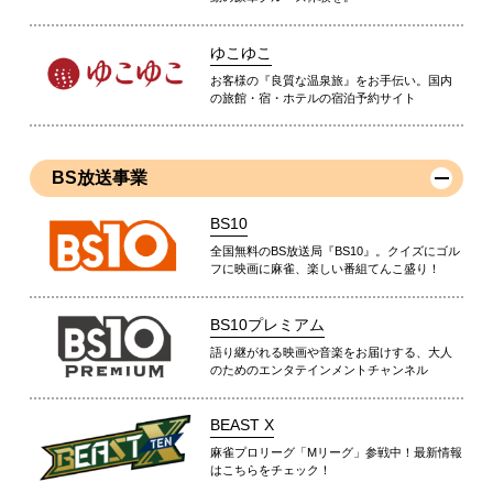
ゆこゆこ
お客様の『良質な温泉旅』をお手伝い。国内
の旅館・宿・ホテルの宿泊予約サイト
BS放送事業
BS10
全国無料のBS放送局『BS10』。クイズにゴル
フに映画に麻雀、楽しい番組てんこ盛り！
BS10プレミアム
語り継がれる映画や音楽をお届けする、大人
のためのエンタテインメントチャンネル
BEAST X
麻雀プロリーグ「Mリーグ」参戦中！最新情報
はこちらをチェック！