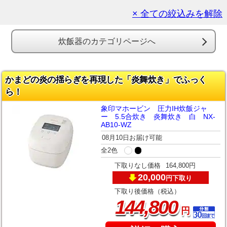
× 全ての絞込みを解除
炊飯器のカテゴリページへ
かまどの炎の揺らぎを再現した「炎舞炊き」でふっく
ら！
象印マホービン 圧力IH炊飯ジャ
ー 5.5合炊き 炎舞炊き 白 NX-
AB10-WZ
08月10日お届け可能
全2色
下取りなし価格
164,800円
20,000
下取り
円
下取り後価格（税込）
,
144
800
円