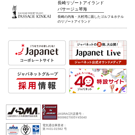
長崎リゾートアイランド
パサージュ琴海
長崎の内海・大村湾に面したゴルフ＆ホテル
のリゾートアイランド
JASRAC許諾番号：
9009927005Y45040
電気通信事業者：
第 H-01-01582 号