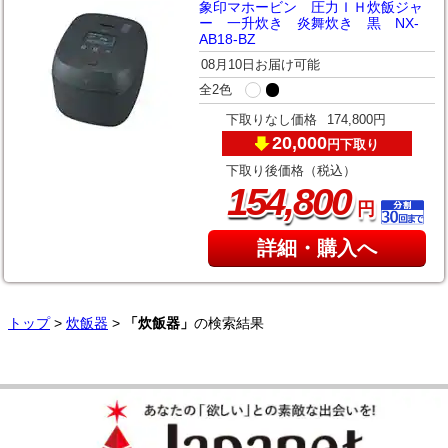
象印マホービン 圧力ＩＨ炊飯ジャ
ー 一升炊き 炎舞炊き 黒 NX-
AB18-BZ
08月10日お届け可能
全2色
下取りなし価格
174,800円
20,000
下取り
円
下取り後価格（税込）
,
154
800
円
詳細・購入へ
トップ
>
炊飯器
>
「炊飯器」
の検索結果