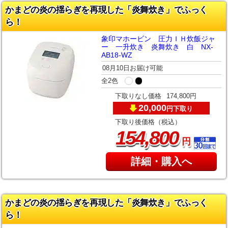
かまどの炎の揺らぎを再現した「炎舞炊き」でふっく
ら！
象印マホービン 圧力ＩＨ炊飯ジャ
ー 一升炊き 炎舞炊き 白 NX-
AB18-WZ
08月10日お届け可能
全2色
下取りなし価格
174,800円
20,000
下取り
円
下取り後価格（税込）
,
154
800
円
詳細・購入へ
かまどの炎の揺らぎを再現した「炎舞炊き」でふっく
ら！