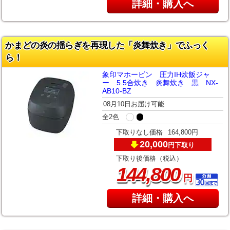
詳細・購入へ
かまどの炎の揺らぎを再現した「炎舞炊き」でふっく
ら！
象印マホービン 圧力IH炊飯ジャ
ー 5.5合炊き 炎舞炊き 黒 NX-
AB10-BZ
08月10日お届け可能
全2色
下取りなし価格
164,800円
20,000
下取り
円
下取り後価格（税込）
,
144
800
円
詳細・購入へ