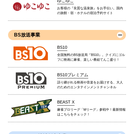
ゆこゆこ
お客様の『良質な温泉旅』をお手伝い。国内
の旅館・宿・ホテルの宿泊予約サイト
BS放送事業
BS10
全国無料のBS放送局『BS10』。クイズにゴル
フに映画に麻雀、楽しい番組てんこ盛り！
BS10プレミアム
語り継がれる映画や音楽をお届けする、大人
のためのエンタテインメントチャンネル
BEAST X
麻雀プロリーグ「Mリーグ」参戦中！最新情報
はこちらをチェック！