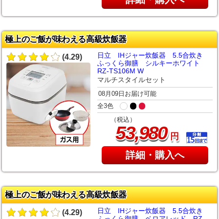
極上のご飯が味わえる高級炊飯器
日立 IHジャー炊飯器 5.5合炊き
(4.29)
ふっくら御膳 シルキーホワイト
RZ-TS106M W
マルチスタイルセット
08月09日お届け可能
全3色
（税込）
,
53
980
円
詳細・購入へ
極上のご飯が味わえる高級炊飯器
日立 IHジャー炊飯器 5.5合炊き
(4.29)
ふっくら御膳 ベロアレッド RZ-