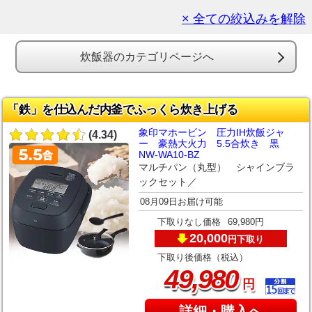
× 全ての絞込みを解除
炊飯器のカテゴリページへ
「鉄」を仕込んだ内釜でふっくら炊き上げる
象印マホービン 圧力IH炊飯ジャ
(4.34)
ー 豪熱大火力 5.5合炊き 黒
NW-WA10-BZ
マルチパン（丸型） シャインブラ
ックセット／
08月09日お届け可能
下取りなし価格
69,980円
20,000
下取り
円
下取り後価格（税込）
,
49
980
円
詳細・購入へ