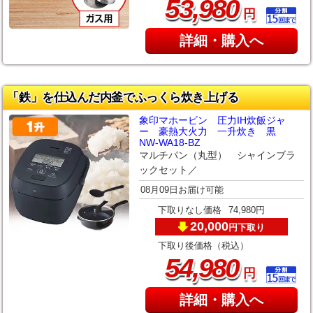
,
53
980
円
詳細・購入へ
「鉄」を仕込んだ内釜でふっくら炊き上げる
象印マホービン 圧力IH炊飯ジャ
ー 豪熱大火力 一升炊き 黒
NW-WA18-BZ
マルチパン（丸型） シャインブラ
ックセット／
08月09日お届け可能
下取りなし価格
74,980円
20,000
下取り
円
下取り後価格（税込）
,
54
980
円
詳細・購入へ