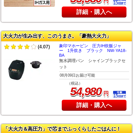
円
詳細・購入へ
大火力が生み出す、このうまさ。「豪熱大火力」
象印マホービン 圧力IH炊飯ジャ
(4.07)
ー 1升炊き ブラック NW-YA18-
BA
無水調理パン シャインブラックセ
ット
08月09日お届け可能
（税込）
,
54
980
円
詳細・購入へ
「大火力＆高圧力」で芯までふっくらしたごはんに！