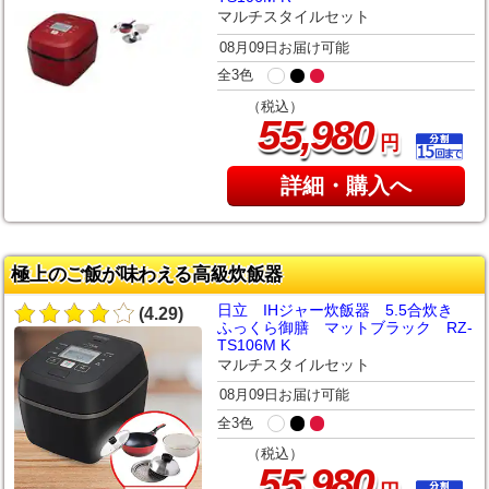
マルチスタイルセット
08月09日お届け可能
全3色
（税込）
,
55
980
円
詳細・購入へ
極上のご飯が味わえる高級炊飯器
日立 IHジャー炊飯器 5.5合炊き
(4.29)
ふっくら御膳 マットブラック RZ-
TS106M K
マルチスタイルセット
08月09日お届け可能
全3色
（税込）
,
55
980