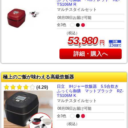
TS106M R
マルチスタイルセット
08月09日お届け可能
全3色
（税込）
,
53
980
円
詳細・購入へ
極上のご飯が味わえる高級炊飯器
日立 IHジャー炊飯器 5.5合炊き
(4.29)
ふっくら御膳 マットブラック RZ-
TS106M K
マルチスタイルセット
08月09日お届け可能
全3色
（税込）