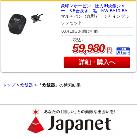
象印マホービン 圧力IH炊飯ジャ
ー 5.5合炊き 黒 NW-BA10-BA
マルチパン（丸型） シャインブラ
ックセット
08月10日お届け可能
（税込）
,
59
980
円
詳細・購入へ
トップ
>
炊飯器
>
「炊飯器」
の検索結果