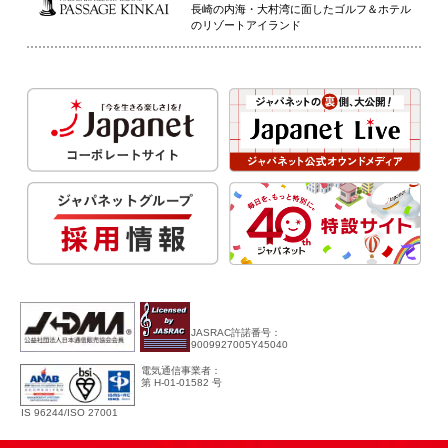
長崎の内海・大村湾に面したゴルフ＆ホテル
のリゾートアイランド
JASRAC許諾番号：
9009927005Y45040
電気通信事業者：
第 H-01-01582 号
IS 96244/ISO 27001