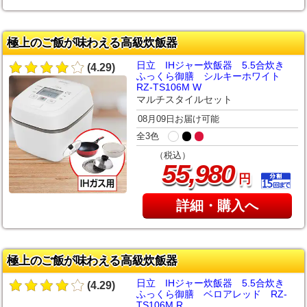
極上のご飯が味わえる高級炊飯器
日立 IHジャー炊飯器 5.5合炊き
(4.29)
ふっくら御膳 シルキーホワイト
RZ-TS106M W
マルチスタイルセット
08月09日お届け可能
全3色
（税込）
,
55
980
円
詳細・購入へ
極上のご飯が味わえる高級炊飯器
日立 IHジャー炊飯器 5.5合炊き
(4.29)
ふっくら御膳 ベロアレッド RZ-
TS106M R