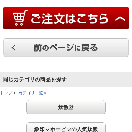
両親のために購入しました。今まで使用していた炊飯器よりコ
ンパクトになって使いやすいと喜んでいます。
（
山口県
60代
Y.H様
）
少量でもふっくら美味しい！
少量でも、ふっくらとした炊き上がりで美味しいご飯を食べて
います。麦ご飯など他の機能にもチャレンジしてみたいです。
（
兵庫県
50代
T.S様
）
同じカテゴリの商品を探す
軽くて洗いやすい！
トップ
>
カテゴリ一覧
>
炊飯器
軽くて洗いやすい所が良かったです。ご飯も美味しく炊けて大
満足です。
象印マホービンの人気炊飯