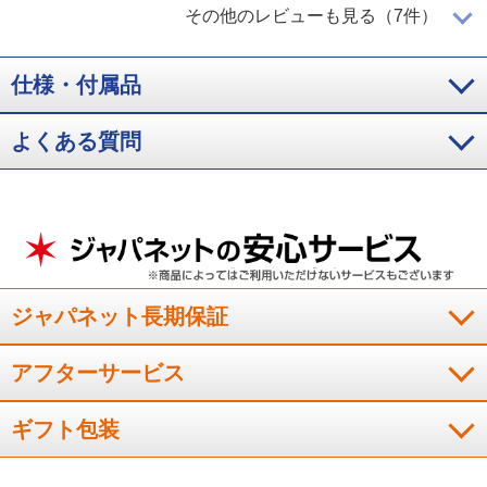
１人分でも炊けて便利！
その他のレビューも見る（7件）
仕様・付属品
１人分の１合未満でも炊けてとてもありがたいです。炊いたお
米がとても美味しかったです。
よくある質問
（
千葉県
50代
K.S様
）
玄米がとても美味しく炊けた！
スッキリしたデザインや、コンパクトなところが気に入りまし
た。玄米を焚きましたが、とても美味しく炊けました。とても
ジャパネット長期保証
満足しております。
（
千葉県
60代
K.Y様
）
アフターサービス
両親にプレゼントしました！
ギフト包装