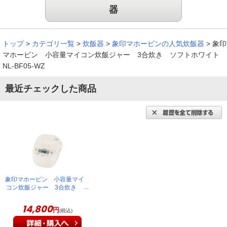
（
岩手県
40代
S.M様
）
器
少し炊飯時間がかかる
トップ
>
カテゴリ一覧
>
炊飯器
>
象印マホービンの人気炊飯器
>
象印
マホービン 小容量マイコン炊飯ジャー 3合炊き ソフトホワイト
NL-BF05-WZ
子どもの１人暮らし用に購入しました。手頃で美味しい白米が
最近チェックした商品
食べたくて、安心感のある象印を選びました。少し炊飯時間は
かかりますが問題無く炊けます。
（
福岡県
40代
F.Y様
）
使いやすくて美味しい！
象印マホービン 小容量マイ
コン炊飯ジャー 3合炊き
ソフトホワイト NL-BF05-
とても使いやすく、美味しく炊けます。毎日食べるので、美味
WZ
14,800
円
しく炊き上がってとても嬉しいです。
(税込)