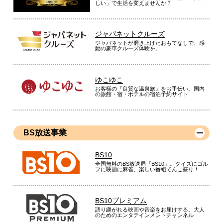
しい」で生活を変えませんか？
ジャパネットクルーズ
ジャパネットが磨き上げたおもてなしで、感
動の豪華クルーズ体験を。
ゆこゆこ
お客様の『良質な温泉旅』をお手伝い。国内
の旅館・宿・ホテルの宿泊予約サイト
BS放送事業
BS10
全国無料のBS放送局『BS10』。クイズにゴル
フに映画に麻雀、楽しい番組てんこ盛り！
BS10プレミアム
語り継がれる映画や音楽をお届けする、大人
のためのエンタテインメントチャンネル