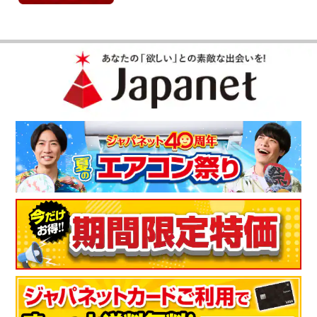
（
栃木県
60代
T.K様
）
※
「お客様の声」は実際にご購入されたお客様からのご意見を掲載しておりま
す。
※
商品により、同一シリーズをご購入された方の声を含みます。