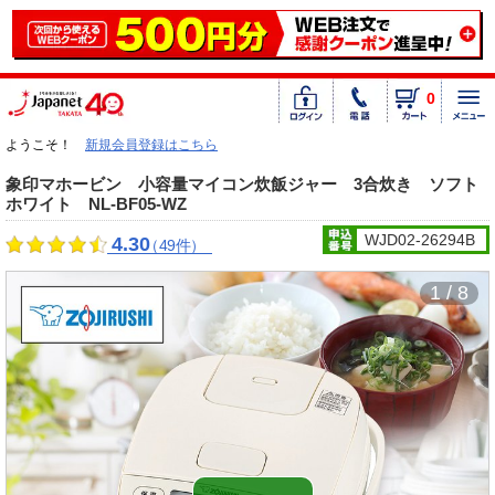
0
ようこそ！
新規会員登録はこちら
象印マホービン 小容量マイコン炊飯ジャー 3合炊き ソフト
ホワイト NL-BF05-WZ
WJD02-26294B
4.30
（49件）
1 / 8