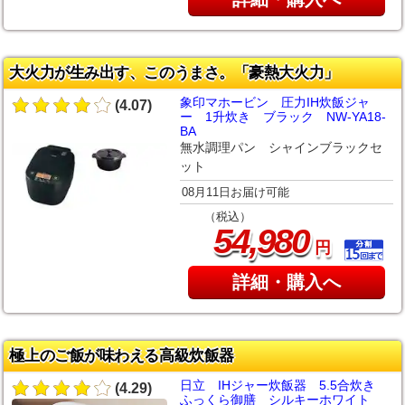
大火力が生み出す、このうまさ。「豪熱大火力」
象印マホービン 圧力IH炊飯ジャ
(4.07)
ー 1升炊き ブラック NW-YA18-
BA
無水調理パン シャインブラックセ
ット
08月11日お届け可能
（税込）
,
54
980
円
詳細・購入へ
極上のご飯が味わえる高級炊飯器
日立 IHジャー炊飯器 5.5合炊き
(4.29)
ふっくら御膳 シルキーホワイト