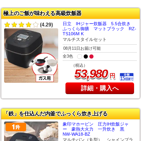
極上のご飯が味わえる高級炊飯器
日立 IHジャー炊飯器 5.5合炊き
(4.29)
ふっくら御膳 マットブラック RZ-
TS106M K
マルチスタイルセット
08月11日お届け可能
全3色
（税込）
,
53
980
円
詳細・購入へ
「鉄」を仕込んだ内釜でふっくら炊き上げる
象印マホービン 圧力IH炊飯ジャ
ー 豪熱大火力 一升炊き 黒
NW-WA18-BZ
マルチパン（丸型） シャインブラ