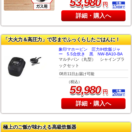
,
53
980
円
詳細・購入へ
「大火力＆高圧力」で芯までふっくらしたごはんに！
象印マホービン 圧力IH炊飯ジャ
ー 5.5合炊き 黒 NW-BA10-BA
マルチパン（丸型） シャインブラ
ックセット
08月11日お届け可能
（税込）
,
59
980
円
詳細・購入へ
極上のご飯が味わえる高級炊飯器