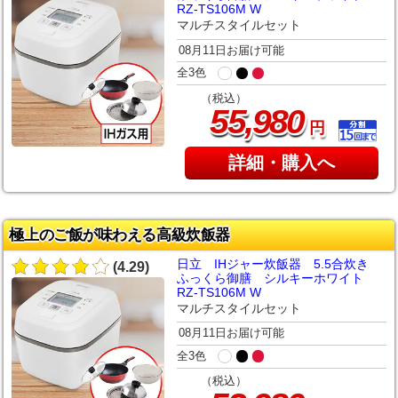
RZ-TS106M W
マルチスタイルセット
08月11日お届け可能
全3色
（税込）
,
55
980
円
詳細・購入へ
極上のご飯が味わえる高級炊飯器
日立 IHジャー炊飯器 5.5合炊き
(4.29)
ふっくら御膳 シルキーホワイト
RZ-TS106M W
マルチスタイルセット
08月11日お届け可能
全3色
（税込）