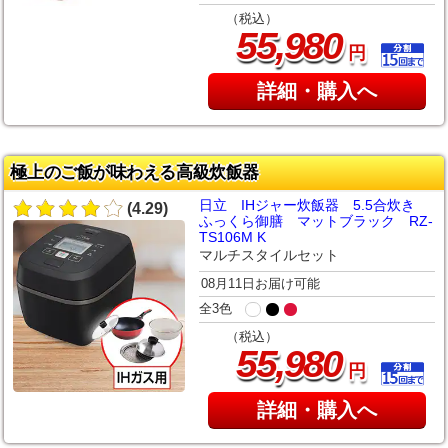
（税込）
,
55
980
円
詳細・購入へ
極上のご飯が味わえる高級炊飯器
日立 IHジャー炊飯器 5.5合炊き
(4.29)
ふっくら御膳 マットブラック RZ-
TS106M K
マルチスタイルセット
08月11日お届け可能
全3色
（税込）
,
55
980
円
詳細・購入へ