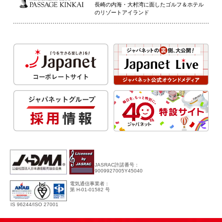
長崎の内海・大村湾に面したゴルフ＆ホテル
のリゾートアイランド
JASRAC許諾番号：
9009927005Y45040
電気通信事業者：
第 H-01-01582 号
IS 96244/ISO 27001