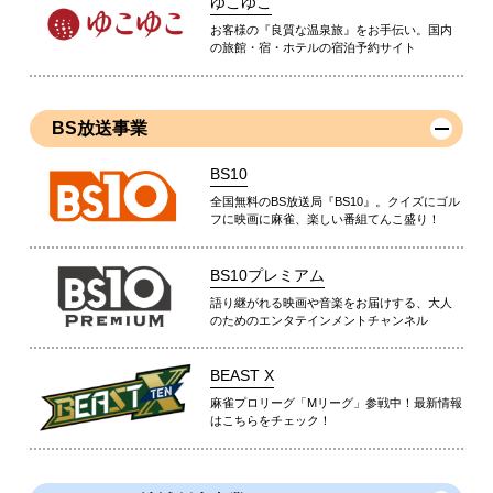
ゆこゆこ
お客様の『良質な温泉旅』をお手伝い。国内
の旅館・宿・ホテルの宿泊予約サイト
BS放送事業
BS10
全国無料のBS放送局『BS10』。クイズにゴル
フに映画に麻雀、楽しい番組てんこ盛り！
BS10プレミアム
語り継がれる映画や音楽をお届けする、大人
のためのエンタテインメントチャンネル
BEAST X
麻雀プロリーグ「Mリーグ」参戦中！最新情報
はこちらをチェック！