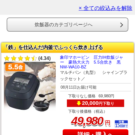
× 全ての絞込みを解除
炊飯器のカテゴリページへ
「鉄」を仕込んだ内釜でふっくら炊き上げる
象印マホービン 圧力IH炊飯ジャ
(4.34)
ー 豪熱大火力 5.5合炊き 黒
NW-WA10-BZ
マルチパン（丸型） シャインブラ
ックセット／
08月11日お届け可能
下取りなし価格
69,980円
20,000
下取り
円
下取り後価格（税込）
,
49
980
円
詳細・購入へ