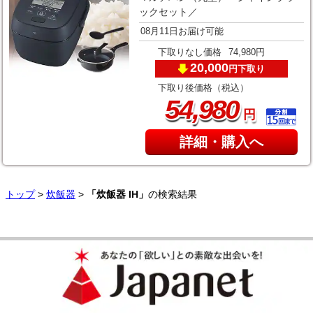
ックセット／
08月11日お届け可能
下取りなし価格
74,980円
20,000
下取り
円
下取り後価格（税込）
,
54
980
円
詳細・購入へ
トップ
>
炊飯器
>
「炊飯器 IH」
の検索結果