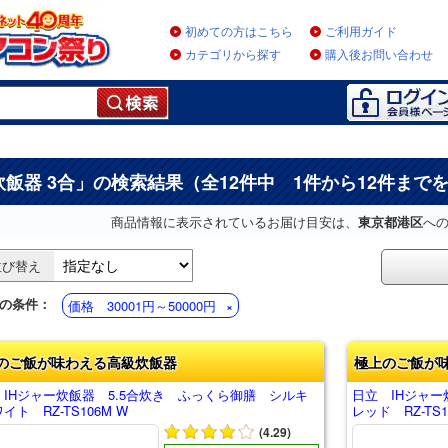
初めての方はこちら
ご利用ガイド
カテゴリから探す
購入後お問い合わせ
炊飯器 3合
」の検索結果（全12件中 1件から12件まで
商品情報に表示されているお届け目安は、
東京都港区
へ
並び替え
の条件：
価格 30001円～50000円
のご飯が味わえる高級炊飯器
極上のご飯が
 IHジャー炊飯器 5.5合炊き ふっくら御膳 シルキ
日立 IHジャー
イト RZ-TS106M W
レッド RZ-TS1
(4.29)