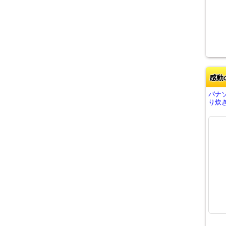
感動
パナ
り炊き