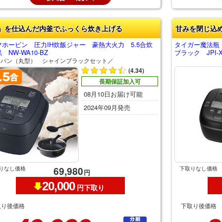
」を仕込んだ内釜でふっくら炊き上げる
甘みを閉じ込
マホービン 圧力IH炊飯ジャー 豪熱大火力 5.5合炊
タイガー魔法瓶
 NW-WA10-BZ
ブラック JPI-X
チパン（丸型） シャインブラックセット／
(4.34)
長期保証加入可
08月10日お届け可能
2024年09月発売
りなし価格
下取りなし価格
69,980
円
20,000
円下取り
取り後価格
下取り後価格