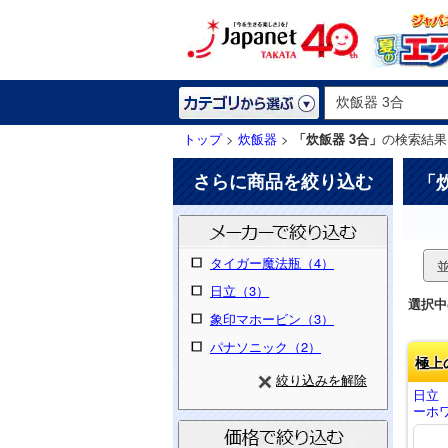
トップ
>
炊飯器
>
「炊飯器 3合」
の検索結果
さらに商品を絞り込む
「
タイガー魔法瓶（4）
日立（3）
選択中
象印マホービン（3）
パナソニック（2）
極上
絞り込みを解除
日立
ーホワ