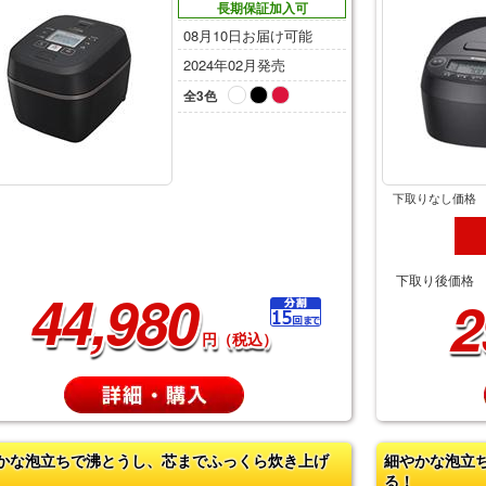
長期保証加入可
08月10日お届け可能
2024年02月発売
全3色
下取りなし価格
下取り後価格
44,980
2
円（税込）
かな泡立ちで沸とうし、芯までふっくら炊き上げ
細やかな泡立
る！