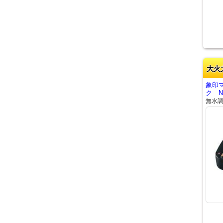
大火
象印
ク NW
無水