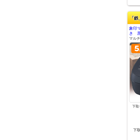
「鉄
象印
き 黒
マル
下取
下