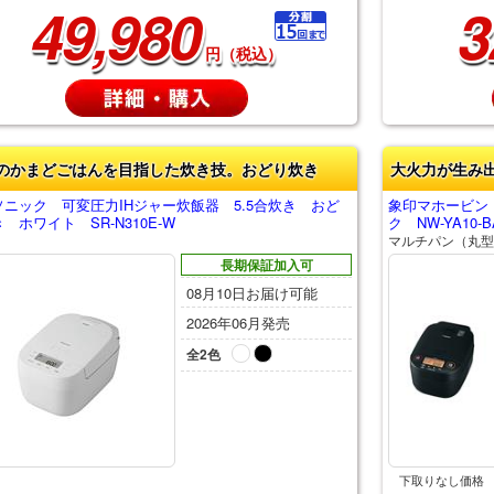
49,980
3
円（税込）
のかまどごはんを目指した炊き技。おどり炊き
大火力が生み
ソニック 可変圧力IHジャー炊飯器 5.5合炊き おど
象印マホービン 
 ホワイト SR-N310E-W
ク NW-YA10-B
マルチパン（丸型
長期保証加入可
08月10日お届け可能
2026年06月発売
全2色
下取りなし価格