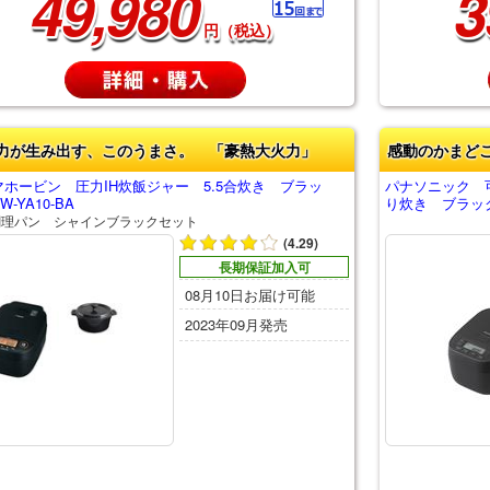
49,980
3
円（税込）
力が生み出す、このうまさ。 「豪熱大火力」
感動のかまど
マホービン 圧力IH炊飯ジャー 5.5合炊き ブラッ
パナソニック 可
-YA10-BA
り炊き ブラック 
調理パン シャインブラックセット
(4.29)
長期保証加入可
08月10日お届け可能
2023年09月発売