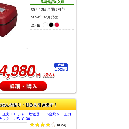
長期保証加入可
08月10日お届け可能
2024年02月発売
全3色
4,980
円（税込）
ごはんの粘り・甘みを引き出す！
 圧力ＩＨジャー炊飯器 5.5合炊き 圧力
ク JPV-Y100
(4.23)