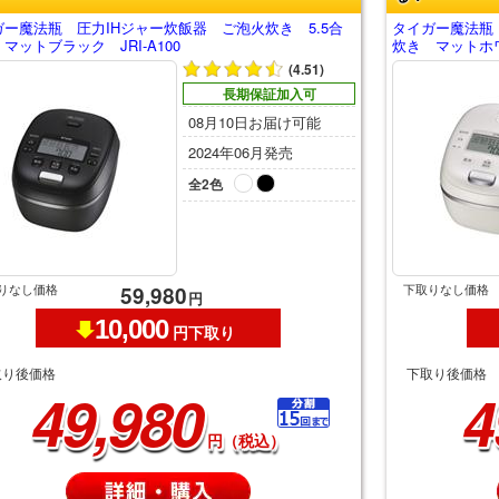
ガー魔法瓶 圧力IHジャー炊飯器 ご泡火炊き 5.5合
タイガー魔法瓶 
マットブラック JRI-A100
炊き マットホワイ
(4.51)
長期保証加入可
08月10日お届け可能
2024年06月発売
全2色
りなし価格
下取りなし価格
59,980
円
10,000
円下取り
取り後価格
下取り後価格
49,980
4
円（税込）