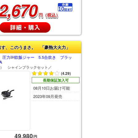
2,670
円（税込）
出す、このうまさ。 「豪熱大火力」
圧力IH炊飯ジャー 5.5合炊き ブラッ
A
） シャインブラックセット／
(4.29)
長期保証加入可
08月10日お届け可能
2023年09月発売
49,980
円