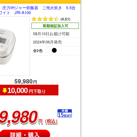
圧力IHジャー炊飯器 ご泡火炊き 5.5合
ト JRI-A100
(4.51)
長期保証加入可
08月10日お届け可能
2024年06月発売
全2色
59,980
円
10,000
円下取り
9,980
円（税込）