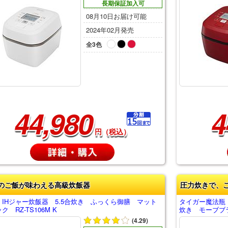
長期保証加入可
08月10日お届け可能
2024年02月発売
全3色
44,980
4
円（税込）
のご飯が味わえる高級炊飯器
圧力炊きで、
 IHジャー炊飯器 5.5合炊き ふっくら御膳 マット
タイガー魔法瓶
ク RZ-TS106M K
炊き モーブブラッ
(4.29)