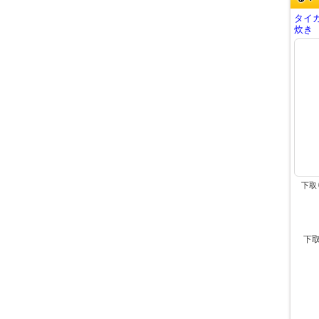
タイ
炊き 
下取
下