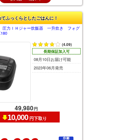
めてふっくらとしたごはんに！
 圧力ＩＨジャー炊飯器 一升炊き フォグ
180
(4.09)
長期保証加入可
08月10日お届け可能
2023年06月発売
49,980
円
10,000
円下取り