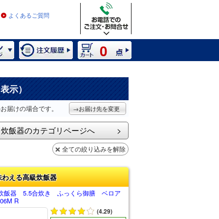
よくあるご質問
0
を表示）
のお届けの場合です。
→お届け先を変更
炊飯器のカテゴリページへ
全ての絞り込みを解除
味わえる高級炊飯器
炊飯器 5.5合炊き ふっくら御膳 ベロア
06M R
(4.29)