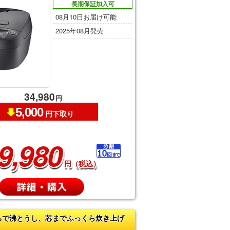
長期保証加入可
08月10日お届け可能
2025年08月発売
34,980
円
5,000
円下取り
9,980
円（税込）
ちで沸とうし、芯までふっくら炊き上げ