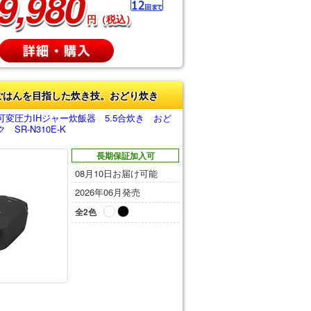
9,980
円（税込）
ごはんを目指した炊き技。おどり炊き
変圧力IHジャー炊飯器 5.5合炊き おど
SR-N310E-K
長期保証加入可
08月10日お届け可能
2026年06月発売
全2色