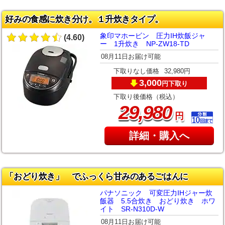
好みの食感に炊き分け。１升炊きタイプ。
象印マホービン 圧力IH炊飯ジャ
(4.60)
ー 1升炊き NP-ZW18-TD
08月11日お届け可能
下取りなし価格
32,980円
3,000
下取り
円
下取り後価格（税込）
,
29
980
円
詳細・購入へ
「おどり炊き」 でふっくら甘みのあるごはんに
パナソニック 可変圧力IHジャー炊
飯器 5.5合炊き おどり炊き ホワ
イト SR-N310D-W
08月11日お届け可能