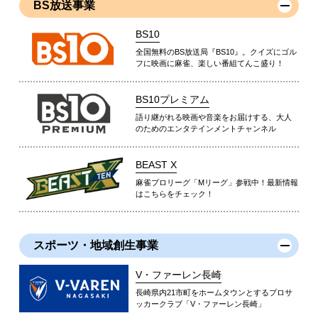
BS放送事業
BS10
全国無料のBS放送局『BS10』。クイズにゴル
フに映画に麻雀、楽しい番組てんこ盛り！
BS10プレミアム
語り継がれる映画や音楽をお届けする、大人
のためのエンタテインメントチャンネル
BEAST X
麻雀プロリーグ「Mリーグ」参戦中！最新情報
はこちらをチェック！
スポーツ・地域創生事業
V・ファーレン長崎
長崎県内21市町をホームタウンとするプロサ
ッカークラブ「V・ファーレン長崎」