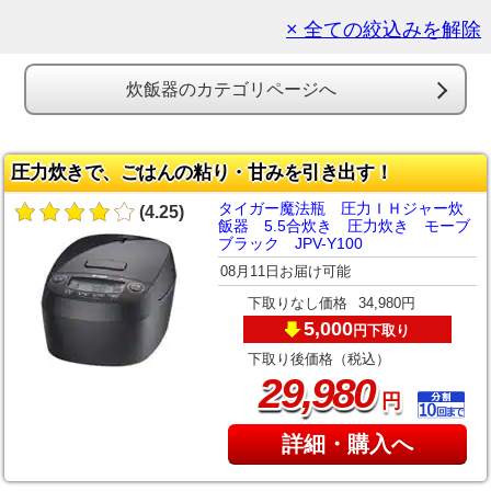
× 全ての絞込みを解除
炊飯器のカテゴリページへ
圧力炊きで、ごはんの粘り・甘みを引き出す！
タイガー魔法瓶 圧力ＩＨジャー炊
(4.25)
飯器 5.5合炊き 圧力炊き モーブ
ブラック JPV-Y100
08月11日お届け可能
下取りなし価格
34,980円
5,000
下取り
円
下取り後価格（税込）
,
29
980
円
詳細・購入へ