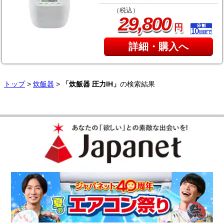
（税込）
,
29
800
円
詳細・購入へ
トップ
>
炊飯器
>
「炊飯器 圧力IH」
の検索結果