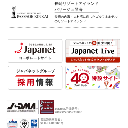
長崎リゾートアイランド
パサージュ琴海
長崎の内海・大村湾に面したゴルフ＆ホテル
のリゾートアイランド
JASRAC許諾番号：
9009927005Y45040
電気通信事業者：
第 H-01-01582 号