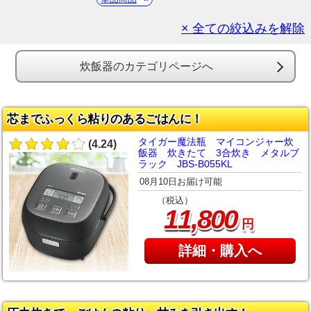
× 全ての絞込みを解除
炊飯器のカテゴリページへ
芯までふっくら粘りのあるごはんに！
タイガー魔法瓶 マイコンジャー炊
(4.24)
飯器 炊きたて 3合炊き メタルブ
ラック JBS-B055KL
08月10日お届け可能
（税込）
,
11
800
円
詳細・購入へ