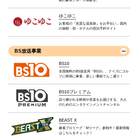
動の豪華クルーズ体験を。
ゆこゆこ
お客様の『良質な温泉旅』をお手伝い。国内
の旅館・宿・ホテルの宿泊予約サイト
BS放送事業
BS10
全国無料のBS放送局『BS10』。クイズにゴル
フに映画に麻雀、楽しい番組てんこ盛り！
BS10プレミアム
語り継がれる映画や音楽をお届けする、大人
のためのエンタテインメントチャンネル
BEAST X
麻雀プロリーグ「Mリーグ」参戦中！最新情報
はこちらをチェック！