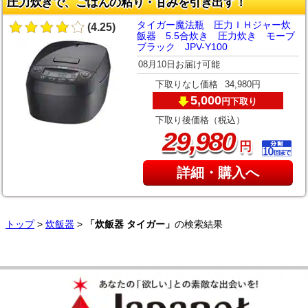
圧力炊きで、ごはんの粘り・甘みを引き出す！
タイガー魔法瓶 圧力ＩＨジャー炊
(4.25)
飯器 5.5合炊き 圧力炊き モーブ
ブラック JPV-Y100
08月10日お届け可能
下取りなし価格
34,980円
5,000
下取り
円
下取り後価格（税込）
,
29
980
円
詳細・購入へ
トップ
>
炊飯器
>
「炊飯器 タイガー」
の検索結果