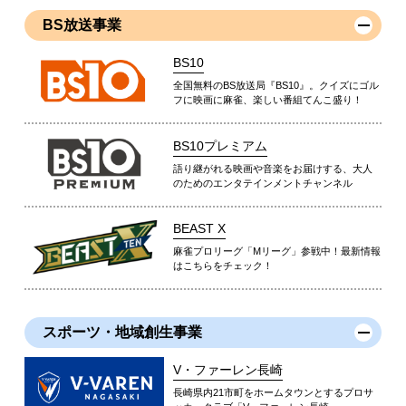
BS放送事業
BS10
全国無料のBS放送局『BS10』。クイズにゴル
フに映画に麻雀、楽しい番組てんこ盛り！
BS10プレミアム
語り継がれる映画や音楽をお届けする、大人
のためのエンタテインメントチャンネル
BEAST X
麻雀プロリーグ「Mリーグ」参戦中！最新情報
はこちらをチェック！
スポーツ・地域創生事業
V・ファーレン長崎
長崎県内21市町をホームタウンとするプロサ