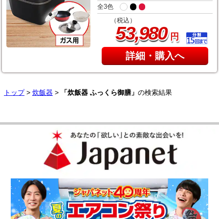
全3色
（税込）
,
53
980
円
詳細・購入へ
トップ
>
炊飯器
>
「炊飯器 ふっくら御膳」
の検索結果