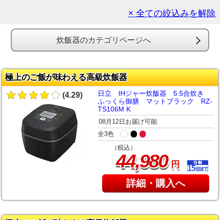
× 全ての絞込みを解除
炊飯器のカテゴリページへ
極上のご飯が味わえる高級炊飯器
日立 IHジャー炊飯器 5.5合炊き
(4.29)
ふっくら御膳 マットブラック RZ-
TS106M K
08月12日お届け可能
全3色
（税込）
,
44
980
円
詳細・購入へ