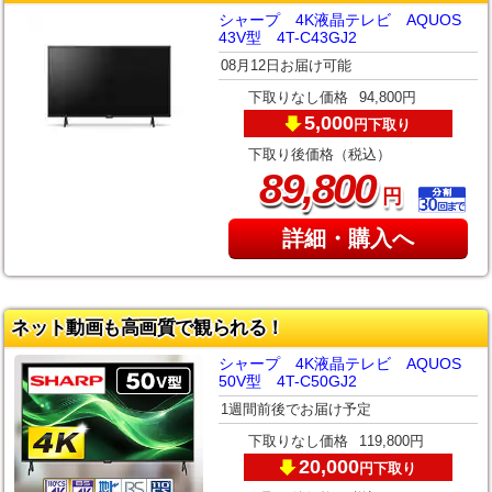
シャープ 4K液晶テレビ AQUOS
43V型 4T-C43GJ2
08月12日お届け可能
下取りなし価格
94,800円
5,000
下取り
円
下取り後価格（税込）
,
89
800
円
詳細・購入へ
ネット動画も高画質で観られる！
シャープ 4K液晶テレビ AQUOS
50V型 4T-C50GJ2
1週間前後でお届け予定
下取りなし価格
119,800円
20,000
下取り
円