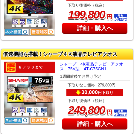
下取り後価格（税込）
,
199
800
円
詳細・購入へ
倍速機能を搭載！シャープ４Ｋ液晶テレビアクオス
シャープ 4K液晶テレビ アクオ
８／３０まで
ス 75V型 4T-C75GN1
1週間前後でお届け予定
下取りなし価格
279,800円
30,000
下取り
円
下取り後価格（税込）
,
249
800
円
詳細・購入へ