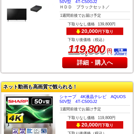
50V型 4T-C50GJ2
ＨＤＤ ブラックセット／
1週間前後でお届け予定
下取りなし価格
139,800円
20,000
下取り
円
下取り後価格（税込）
,
119
800
円
詳細・購入へ
ネット動画も高画質で観られる！
シャープ 4K液晶テレビ AQUOS
50V型 4T-C50GJ2
1週間前後でお届け予定
下取りなし価格
119,800円
20,000
下取り
円
下取り後価格（税込）