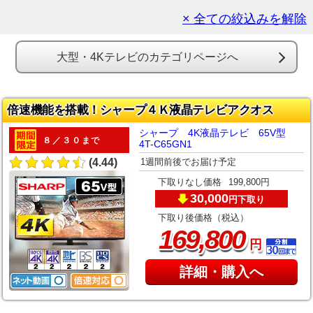
× 全ての絞込みを解除
大型・4Kテレビのカテゴリページへ
倍速機能を搭載！シャープ４Ｋ液晶テレビアクオス
シャープ 4K液晶テレビ 65V型
８／３０まで
4T-C65GN1
1週間前後でお届け予定
(4.44)
下取りなし価格
199,800円
30,000
下取り
円
下取り後価格（税込）
,
169
800
円
詳細・購入へ