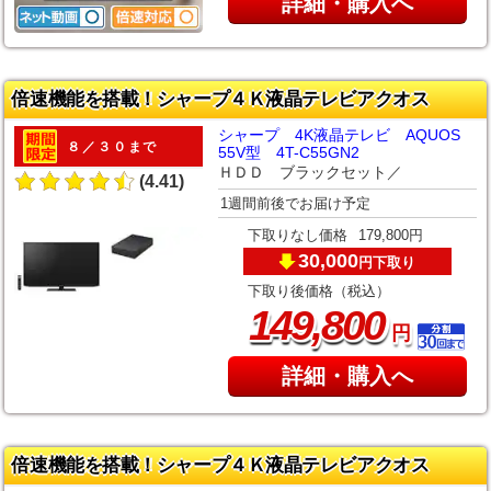
詳細・購入へ
倍速機能を搭載！シャープ４Ｋ液晶テレビアクオス
シャープ 4K液晶テレビ AQUOS
８／３０まで
55V型 4T-C55GN2
ＨＤＤ ブラックセット／
(4.41)
1週間前後でお届け予定
下取りなし価格
179,800円
30,000
下取り
円
下取り後価格（税込）
,
149
800
円
詳細・購入へ
倍速機能を搭載！シャープ４Ｋ液晶テレビアクオス