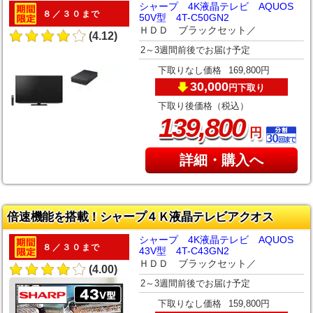
シャープ 4K液晶テレビ AQUOS
８／３０まで
50V型 4T-C50GN2
ＨＤＤ ブラックセット／
(4.12)
2～3週間前後でお届け予定
下取りなし価格
169,800円
30,000
下取り
円
下取り後価格（税込）
,
139
800
円
詳細・購入へ
倍速機能を搭載！シャープ４Ｋ液晶テレビアクオス
シャープ 4K液晶テレビ AQUOS
８／３０まで
43V型 4T-C43GN2
ＨＤＤ ブラックセット／
(4.00)
2～3週間前後でお届け予定
下取りなし価格
159,800円