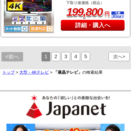
下取り後価格（税込）
,
199
800
円
詳細・購入へ
1
2
3
4
5
<前へ
次へ>
トップ
>
大型・4Kテレビ
>
「液晶テレビ」
の検索結果