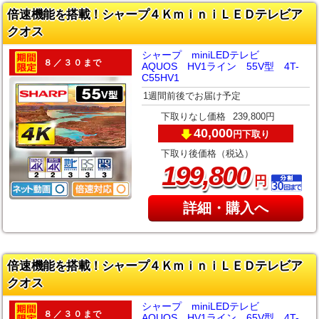
倍速機能を搭載！シャープ４ＫｍｉｎｉＬＥＤテレビア
クオス
シャープ miniLEDテレビ
８／３０まで
AQUOS HV1ライン 55V型 4T-
C55HV1
1週間前後でお届け予定
下取りなし価格
239,800円
40,000
下取り
円
下取り後価格（税込）
,
199
800
円
詳細・購入へ
倍速機能を搭載！シャープ４ＫｍｉｎｉＬＥＤテレビア
クオス
シャープ miniLEDテレビ
８／３０まで
AQUOS HV1ライン 65V型 4T-