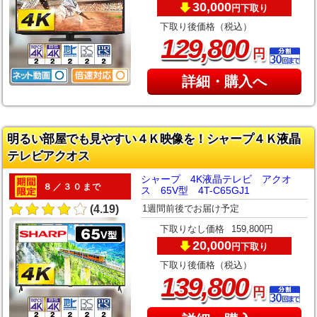
30,000
下取り
円
下取り後価格（税込）
,
129
800
円
詳細・購入へ
明るい部屋でも見やすい４Ｋ映像を！シャープ４Ｋ液晶
テレビアクオス
シャープ 4K液晶テレビ アクオ
８／３０まで
ス 65V型 4T-C65GJ1
1週間前後でお届け予定
(4.19)
下取りなし価格
159,800円
20,000
下取り
円
下取り後価格（税込）
,
139
800
円