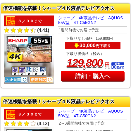
倍速機能を搭載！シャープ４Ｋ液晶テレビアクオス
シャープ 4K液晶テレビ AQUOS
８／３０まで
55V型 4T-C55GN2
1週間前後でお届け予定
(4.41)
下取りなし価格
159,800円
30,000
下取り
円
下取り後価格（税込）
,
129
800
円
詳細・購入へ
倍速機能を搭載！シャープ４Ｋ液晶テレビアクオス
シャープ 4K液晶テレビ AQUOS
８／３０まで
50V型 4T-C50GN2
2～3週間前後でお届け予定
(4.12)