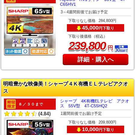
C65HV1
3～4週間前後でお届け予定
下取りなし価格
284,800円
45,000
下取り
円
下取り後価格（税込）
,
239
800
円
詳細・購入へ
明暗豊かな映像美！シャープ４Ｋ有機ＥＬテレビアクオ
ス
シャープ 4K有機ELテレビ アクオ
８／３０まで
ス 55V型 4T-C55HQ2
1週間前後でお届け予定
(4.84)
下取りなし価格
209,800円
10,000
下取り
円