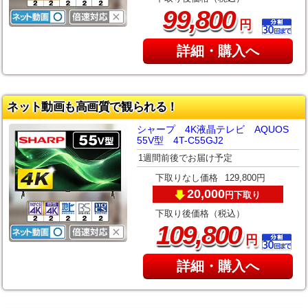
,
99
800
円
詳細・購入へ
ネット動画も高画質で観られる！
シャープ 4K液晶テレビ AQUOS
55V型 4T-C55GJ2
1週間前後でお届け予定
下取りなし価格
129,800円
20,000
下取り
円
下取り後価格（税込）
,
109
800
円
詳細・購入へ