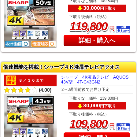
下取りなし価格
149,800円
30,000
下取り
円
下取り後価格（税込）
,
119
800
円
詳細・購入へ
倍速機能を搭載！シャープ４Ｋ液晶テレビアクオス
シャープ 4K液晶テレビ AQUOS
８／３０まで
43V型 4T-C43GN2
2～3週間前後でお届け予定
(4.00)
下取りなし価格
139,800円
30,000
下取り
円
下取り後価格（税込）
,
109
800
円