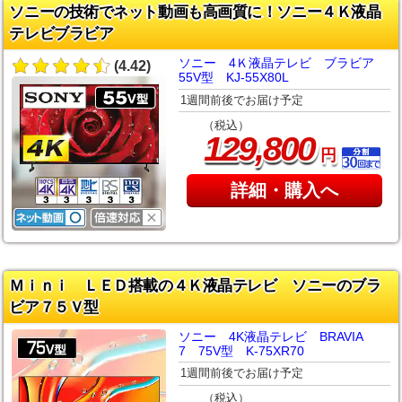
ソニーの技術でネット動画も高画質に！ソニー４Ｋ液晶
テレビブラビア
ソニー 4Ｋ液晶テレビ ブラビア
(4.42)
55V型 KJ-55X80L
1週間前後でお届け予定
（税込）
,
129
800
円
詳細・購入へ
Ｍｉｎｉ ＬＥＤ搭載の４Ｋ液晶テレビ ソニーのブラ
ビア７５Ｖ型
ソニー 4K液晶テレビ BRAVIA
7 75V型 K-75XR70
1週間前後でお届け予定
（税込）