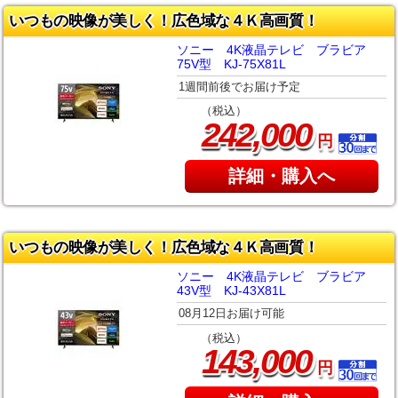
いつもの映像が美しく！広色域な４Ｋ高画質！
ソニー 4K液晶テレビ ブラビア
75V型 KJ-75X81L
1週間前後でお届け予定
（税込）
,
242
000
円
詳細・購入へ
いつもの映像が美しく！広色域な４Ｋ高画質！
ソニー 4K液晶テレビ ブラビア
43V型 KJ-43X81L
08月12日お届け可能
（税込）
,
143
000
円