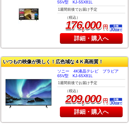
55V型 KJ-55X81L
1週間前後でお届け予定
（税込）
,
176
000
円
詳細・購入へ
いつもの映像が美しく！広色域な４Ｋ高画質！
ソニー 4K液晶テレビ ブラビア
65V型 KJ-65X81L
1週間前後でお届け予定
（税込）
,
209
000
円
詳細・購入へ