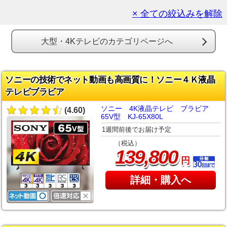
× 全ての絞込みを解除
大型・4Kテレビのカテゴリページへ
ソニーの技術でネット動画も高画質に！ソニー４Ｋ液晶
テレビブラビア
ソニー 4K液晶テレビ ブラビア
(4.60)
65V型 KJ-65X80L
1週間前後でお届け予定
（税込）
,
139
800
円
詳細・購入へ