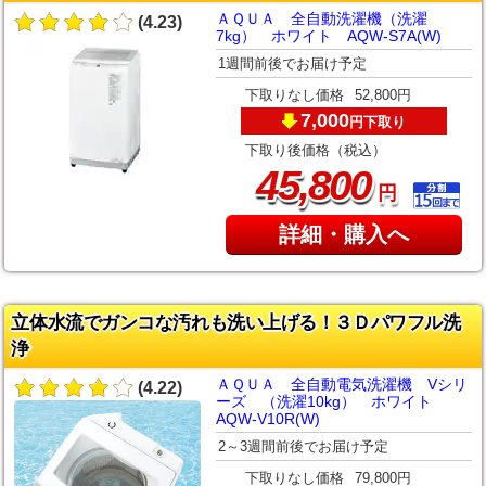
ＡＱＵＡ 全自動洗濯機（洗濯
(4.23)
7kg） ホワイト AQW-S7A(W)
1週間前後でお届け予定
下取りなし価格
52,800円
7,000
下取り
円
下取り後価格（税込）
,
45
800
円
詳細・購入へ
立体水流でガンコな汚れも洗い上げる！３Ｄパワフル洗
浄
ＡＱＵＡ 全自動電気洗濯機 Vシリ
(4.22)
ーズ （洗濯10kg） ホワイト
AQW-V10R(W)
2～3週間前後でお届け予定
下取りなし価格
79,800円