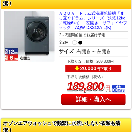
潔！
ＡＱＵＡ ドラム式洗濯乾燥機「ま
っ直ぐドラム」シリーズ（洗濯12kg
／乾燥6kg） 左開き サファイヤブ
ラック AQW-DXS12A-L(K)
2～3週間前後でお届け予定
全2色
サイズ
右開き～左開き
下取りなし価格
209,800円
20,000
下取り
円
下取り後価格（税込）
,
189
800
円
詳細・購入へ
オゾンエアウォッシュで頻繁に水洗いしない衣類も清
潔！