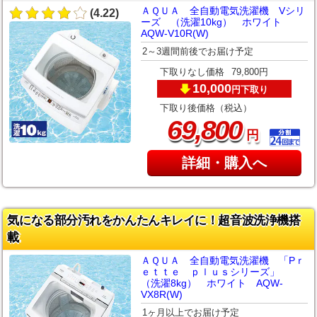
ＡＱＵＡ 全自動電気洗濯機 Vシリ
(4.22)
ーズ （洗濯10kg） ホワイト
AQW-V10R(W)
2～3週間前後でお届け予定
下取りなし価格
79,800円
10,000
下取り
円
下取り後価格（税込）
,
69
800
円
詳細・購入へ
気になる部分汚れをかんたんキレイに！超音波洗浄機搭
載
ＡＱＵＡ 全自動電気洗濯機 「Pｒ
ｅｔｔｅ ｐｌｕｓシリーズ」
（洗濯8kg） ホワイト AQW-
VX8R(W)
1ヶ月以上でお届け予定