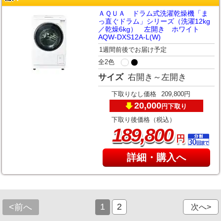
ＡＱＵＡ ドラム式洗濯乾燥機「ま
っ直ぐドラム」シリーズ（洗濯12kg
／乾燥6kg） 左開き ホワイト
AQW-DXS12A-L(W)
1週間前後でお届け予定
全2色
サイズ
右開き～左開き
下取りなし価格
209,800円
20,000
下取り
円
下取り後価格（税込）
,
189
800
円
詳細・購入へ
1
2
<前へ
次へ>