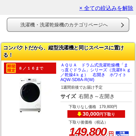
× 全ての絞込みを解除
洗濯機・洗濯乾燥機のカテゴリページへ
コンパクトだから、縦型洗濯機と同じスペースに置け
る！
ＡＱＵＡ ドラム式洗濯乾燥機「ま
８／１６まで
っ直ぐドラム」シリーズ（洗濯8ｋｇ
／乾燥4ｋｇ） 右開き ホワイト
AQW-SD8A-R(W)
1週間前後でお届け予定
サイズ
右開き～左開き
下取りなし価格
179,800円
30,000
下取り
円
下取り後価格（税込）
,
149
800
円