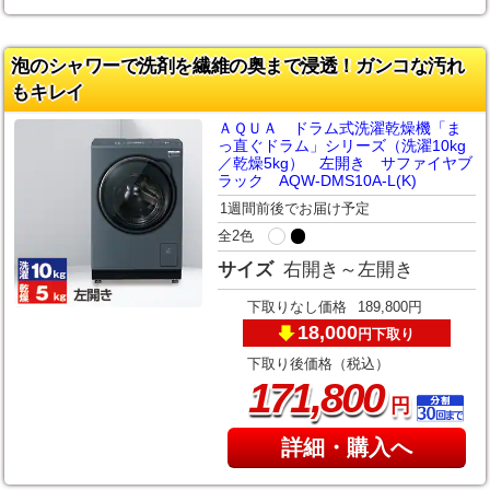
泡のシャワーで洗剤を繊維の奥まで浸透！ガンコな汚れ
もキレイ
ＡＱＵＡ ドラム式洗濯乾燥機「ま
っ直ぐドラム」シリーズ（洗濯10kg
／乾燥5kg） 左開き サファイヤブ
ラック AQW-DMS10A-L(K)
1週間前後でお届け予定
全2色
サイズ
右開き～左開き
下取りなし価格
189,800円
18,000
下取り
円
下取り後価格（税込）
,
171
800
円
詳細・購入へ