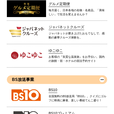
グルメ定期便
毎月届く、日本各地の名物・名産品。「美味
しい」で生活を変えませんか？
ジャパネットクルーズ
ジャパネットが磨き上げたおもてなしで、感
動の豪華クルーズ体験を。
ゆこゆこ
お客様の『良質な温泉旅』をお手伝い。国内
の旅館・宿・ホテルの宿泊予約サイト
BS放送事業
BS10
全国無料のBS放送局『BS10』。クイズにゴル
フに映画に麻雀、楽しい番組てんこ盛り！
BS10プレミアム