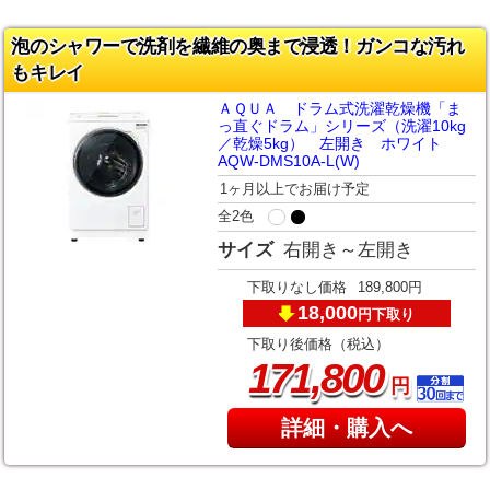
泡のシャワーで洗剤を繊維の奥まで浸透！ガンコな汚れ
もキレイ
ＡＱＵＡ ドラム式洗濯乾燥機「ま
っ直ぐドラム」シリーズ（洗濯10kg
／乾燥5kg） 左開き ホワイト
AQW-DMS10A-L(W)
1ヶ月以上でお届け予定
全2色
サイズ
右開き～左開き
下取りなし価格
189,800円
18,000
下取り
円
下取り後価格（税込）
,
171
800
円
詳細・購入へ