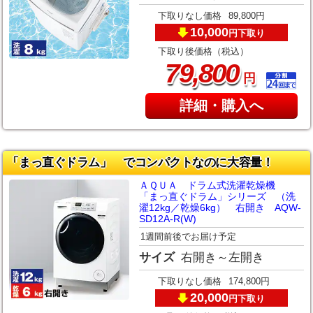
下取りなし価格
89,800円
10,000
下取り
円
下取り後価格（税込）
,
79
800
円
詳細・購入へ
「まっ直ぐドラム」 でコンパクトなのに大容量！
ＡＱＵＡ ドラム式洗濯乾燥機
「まっ直ぐドラム」シリーズ （洗
濯12kg／乾燥6kg） 右開き AQW-
SD12A-R(W)
1週間前後でお届け予定
サイズ
右開き～左開き
下取りなし価格
174,800円
20,000
下取り
円