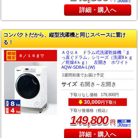
詳細・購入へ
コンパクトだから、縦型洗濯機と同じスペースに置け
る！
ＡＱＵＡ ドラム式洗濯乾燥機「ま
８／１６まで
っ直ぐドラム」シリーズ（洗濯8ｋｇ
／乾燥4ｋｇ） 左開き ホワイト
AQW-SD8A-L(W)
1週間前後でお届け予定
サイズ
右開き～左開き
下取りなし価格
179,800円
30,000
下取り
円
下取り後価格（税込）
,
149
800
円
詳細・購入へ