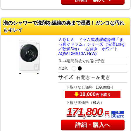
泡のシャワーで洗剤を繊維の奥まで浸透！ガンコな汚れ
もキレイ
ＡＱＵＡ ドラム式洗濯乾燥機「ま
っ直ぐドラム」シリーズ（洗濯10kg
／乾燥5kg） 右開き ホワイト
AQW-DMS10A-R(W)
3～4週間前後でお届け予定
全2色
サイズ
右開き～左開き
下取りなし価格
189,800円
18,000
下取り
円
下取り後価格（税込）
,
171
800
円
詳細・購入へ