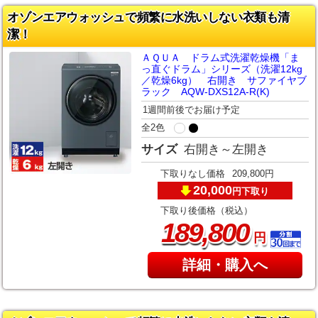
オゾンエアウォッシュで頻繁に水洗いしない衣類も清
潔！
ＡＱＵＡ ドラム式洗濯乾燥機「ま
っ直ぐドラム」シリーズ（洗濯12kg
／乾燥6kg） 右開き サファイヤブ
ラック AQW-DXS12A-R(K)
1週間前後でお届け予定
全2色
サイズ
右開き～左開き
下取りなし価格
209,800円
20,000
下取り
円
下取り後価格（税込）
,
189
800
円
詳細・購入へ