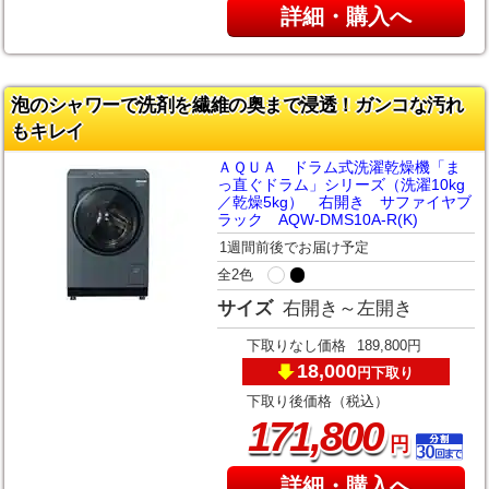
詳細・購入へ
泡のシャワーで洗剤を繊維の奥まで浸透！ガンコな汚れ
もキレイ
ＡＱＵＡ ドラム式洗濯乾燥機「ま
っ直ぐドラム」シリーズ（洗濯10kg
／乾燥5kg） 右開き サファイヤブ
ラック AQW-DMS10A-R(K)
1週間前後でお届け予定
全2色
サイズ
右開き～左開き
下取りなし価格
189,800円
18,000
下取り
円
下取り後価格（税込）
,
171
800
円
詳細・購入へ