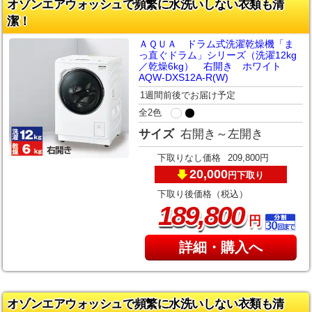
オゾンエアウォッシュで頻繁に水洗いしない衣類も清
潔！
ＡＱＵＡ ドラム式洗濯乾燥機「ま
っ直ぐドラム」シリーズ（洗濯12kg
／乾燥6kg） 右開き ホワイト
AQW-DXS12A-R(W)
1週間前後でお届け予定
全2色
サイズ
右開き～左開き
下取りなし価格
209,800円
20,000
下取り
円
下取り後価格（税込）
,
189
800
円
詳細・購入へ
オゾンエアウォッシュで頻繁に水洗いしない衣類も清