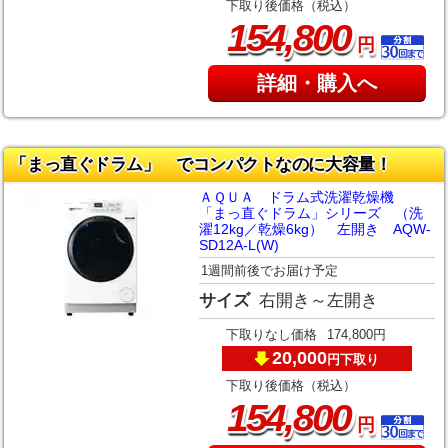
下取り後価格（税込）
,
154
800
円
詳細・購入へ
「まっ直ぐドラム」 でコンパクトなのに大容量！
ＡＱＵＡ ドラム式洗濯乾燥機
「まっ直ぐドラム」シリーズ （洗
濯12kg／乾燥6kg） 左開き AQW-
SD12A-L(W)
1週間前後でお届け予定
サイズ
右開き～左開き
下取りなし価格
174,800円
20,000
下取り
円
下取り後価格（税込）
,
154
800
円