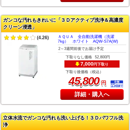
ガンコな汚れもきれいに「３Ｄアクティブ洗浄＆高濃度
クリーン浸透」
ＡＱＵＡ 全自動洗濯機（洗濯
(4.26)
7kg） ホワイト AQW-S7A(W)
2～3週間前後でお届け予定
下取りなし価格
52,800円
7,000
下取り
円
下取り後価格（税込）
,
45
800
円
詳細・購入へ
立体水流でガンコな汚れも洗い上げる！３Ｄパワフル洗
浄