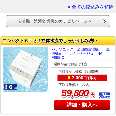
× 全ての絞込みを解除
洗濯機・洗濯乾燥機のカテゴリページへ
コンパクト６ｋｇ！立体水流でしっかりもみ洗い
パナソニック 全自動洗濯機 （洗
濯6kg） ライトベージュ NA-
F6B5-C
1週間前後でお届け予定
下取りなし価格
66,800円
7,000
下取り
円
下取り後価格（税込）
,
59
800
円
詳細・購入へ