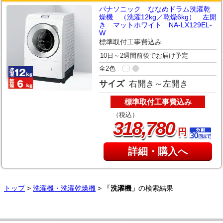
パナソニック ななめドラム洗濯乾
燥機 （洗濯12kg／乾燥6kg） 左開
き マットホワイト NA-LX129EL-
W
標準取付工事費込み
10日～2週間前後でお届け予定
全2色
サイズ
右開き～左開き
標準取付工事費込み
（税込）
,
318
780
円
詳細・購入へ
トップ
>
洗濯機・洗濯乾燥機
>
「洗濯機」
の検索結果