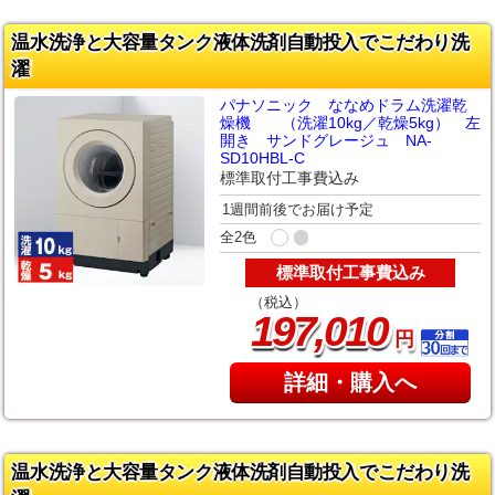
温水洗浄と大容量タンク液体洗剤自動投入でこだわり洗
濯
パナソニック ななめドラム洗濯乾
燥機 （洗濯10kg／乾燥5kg） 左
開き サンドグレージュ NA-
SD10HBL-C
標準取付工事費込み
1週間前後でお届け予定
全2色
標準取付工事費込み
（税込）
,
197
010
円
詳細・購入へ
温水洗浄と大容量タンク液体洗剤自動投入でこだわり洗