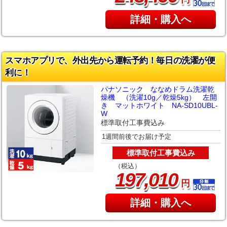
詳細・購入へ
スマホアプリで、外出先から運転予約！毎日の洗濯が便
利に！
パナソニック ななめドラム洗濯乾
燥機 （洗濯10g／乾燥5kg） 左開
き マットホワイト NA-SD10UBL-
W
標準取付工事費込み
1週間前後でお届け予定
標準取付工事費込み
（税込）
,
197
010
円
詳細・購入へ