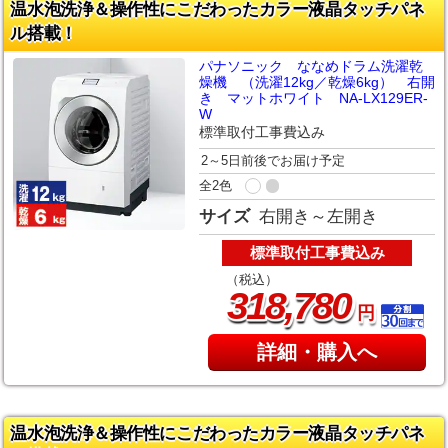
温水泡洗浄＆操作性にこだわったカラー液晶タッチパネ
ル搭載！
パナソニック ななめドラム洗濯乾
燥機 （洗濯12kg／乾燥6kg） 右開
き マットホワイト NA-LX129ER-
W
標準取付工事費込み
2～5日前後でお届け予定
全2色
サイズ
右開き～左開き
標準取付工事費込み
（税込）
,
318
780
円
詳細・購入へ
温水泡洗浄＆操作性にこだわったカラー液晶タッチパネ