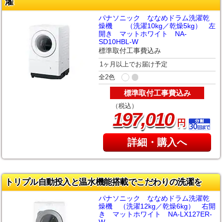
濯
パナソニック ななめドラム洗濯乾
燥機 （洗濯10kg／乾燥5kg） 左
開き マットホワイト NA-
SD10HBL-W
標準取付工事費込み
1ヶ月以上でお届け予定
全2色
標準取付工事費込み
（税込）
,
197
010
円
詳細・購入へ
トリプル自動投入と温水機能搭載でこだわりの洗濯を
パナソニック ななめドラム洗濯乾
燥機 （洗濯12kg／乾燥6kg） 右開
き マットホワイト NA-LX127ER-