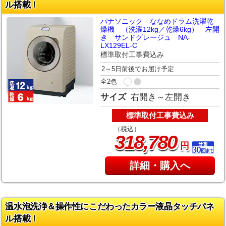
ル搭載！
パナソニック ななめドラム洗濯乾
燥機 （洗濯12kg／乾燥6kg） 左開
き サンドグレージュ NA-
LX129EL-C
標準取付工事費込み
2～5日前後でお届け予定
全2色
サイズ
右開き～左開き
標準取付工事費込み
（税込）
,
318
780
円
詳細・購入へ
温水泡洗浄＆操作性にこだわったカラー液晶タッチパネ
ル搭載！