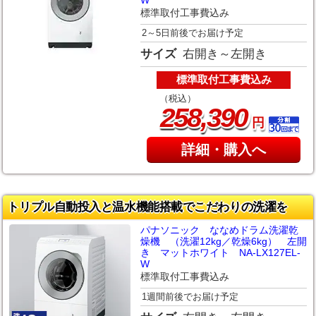
W
標準取付工事費込み
2～5日前後でお届け予定
サイズ
右開き～左開き
標準取付工事費込み
（税込）
,
258
390
円
詳細・購入へ
トリプル自動投入と温水機能搭載でこだわりの洗濯を
パナソニック ななめドラム洗濯乾
燥機 （洗濯12kg／乾燥6kg） 左開
き マットホワイト NA-LX127EL-
W
標準取付工事費込み
1週間前後でお届け予定