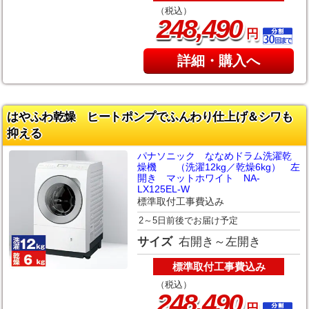
（税込）
,
248
490
円
詳細・購入へ
はやふわ乾燥 ヒートポンプでふんわり仕上げ＆シワも
抑える
パナソニック ななめドラム洗濯乾
燥機 （洗濯12kg／乾燥6kg） 左
開き マットホワイト NA-
LX125EL-W
標準取付工事費込み
2～5日前後でお届け予定
サイズ
右開き～左開き
標準取付工事費込み
（税込）
,
248
490
円