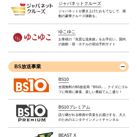
ジャパネットクルーズ
ジャパネットが磨き上げたおもてなしで、感
動の豪華クルーズ体験を。
ゆこゆこ
お客様の『良質な温泉旅』をお手伝い。国内
の旅館・宿・ホテルの宿泊予約サイト
BS放送事業
BS10
全国無料のBS放送局『BS10』。クイズにゴル
フに映画に麻雀、楽しい番組てんこ盛り！
BS10プレミアム
語り継がれる映画や音楽をお届けする、大人
のためのエンタテインメントチャンネル
BEAST X