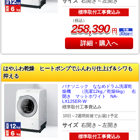
サイズ
右開き～左開き
標準取付工事費込み
（税込）
,
258
390
円
詳細・購入へ
はやふわ乾燥 ヒートポンプでふんわり仕上げ＆シワも
抑える
パナソニック ななめドラム洗濯乾
燥機 （洗濯12kg／乾燥6kg） 右
開き マットホワイト NA-
LX125ER-W
標準取付工事費込み
10日～2週間前後でお届け予定
サイズ
右開き～左開き
標準取付工事費込み