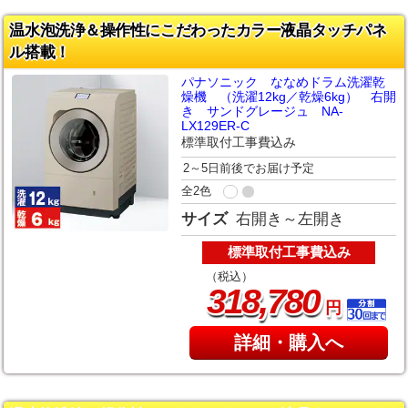
温水泡洗浄＆操作性にこだわったカラー液晶タッチパネ
ル搭載！
パナソニック ななめドラム洗濯乾
燥機 （洗濯12kg／乾燥6kg） 右開
き サンドグレージュ NA-
LX129ER-C
標準取付工事費込み
2～5日前後でお届け予定
全2色
サイズ
右開き～左開き
標準取付工事費込み
（税込）
,
318
780
円
詳細・購入へ