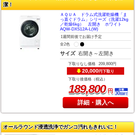
潔！
ＡＱＵＡ ドラム式洗濯乾燥機「ま
っ直ぐドラム」シリーズ（洗濯12kg
／乾燥6kg） 左開き ホワイト
AQW-DXS12A-L(W)
1週間前後でお届け予定
全2色
サイズ
右開き～左開き
下取りなし価格
209,800円
20,000
下取り
円
下取り後価格（税込）
,
189
800
円
詳細・購入へ
オールラウンド浸透洗浄でガンコ汚れもきれいに！