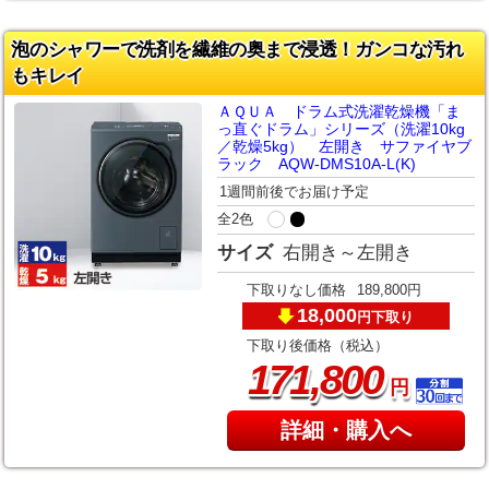
泡のシャワーで洗剤を繊維の奥まで浸透！ガンコな汚れ
もキレイ
ＡＱＵＡ ドラム式洗濯乾燥機「ま
っ直ぐドラム」シリーズ（洗濯10kg
／乾燥5kg） 左開き サファイヤブ
ラック AQW-DMS10A-L(K)
1週間前後でお届け予定
全2色
サイズ
右開き～左開き
下取りなし価格
189,800円
18,000
下取り
円
下取り後価格（税込）
,
171
800
円
詳細・購入へ