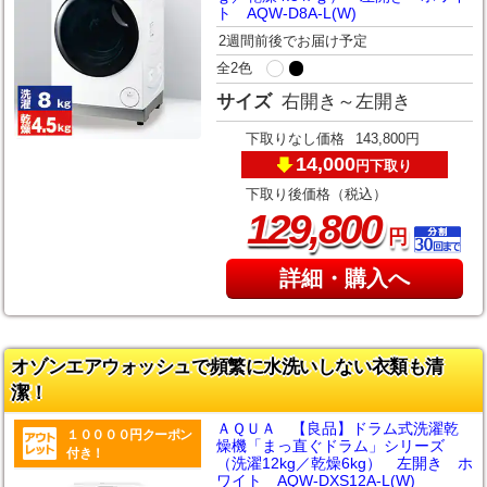
ト AQW-D8A-L(W)
2週間前後でお届け予定
全2色
サイズ
右開き～左開き
下取りなし価格
143,800円
14,000
下取り
円
下取り後価格（税込）
,
129
800
円
詳細・購入へ
オゾンエアウォッシュで頻繁に水洗いしない衣類も清
潔！
ＡＱＵＡ 【良品】ドラム式洗濯乾
１００００円クーポン
燥機「まっ直ぐドラム」シリーズ
付き！
（洗濯12kg／乾燥6kg） 左開き ホ
ワイト AQW-DXS12A-L(W)