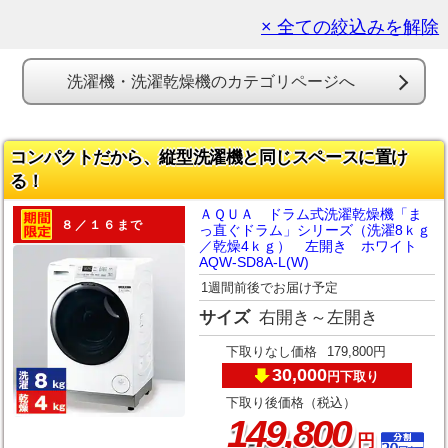
× 全ての絞込みを解除
洗濯機・洗濯乾燥機のカテゴリページへ
コンパクトだから、縦型洗濯機と同じスペースに置け
る！
ＡＱＵＡ ドラム式洗濯乾燥機「ま
８／１６まで
っ直ぐドラム」シリーズ（洗濯8ｋｇ
／乾燥4ｋｇ） 左開き ホワイト
AQW-SD8A-L(W)
1週間前後でお届け予定
サイズ
右開き～左開き
下取りなし価格
179,800円
30,000
下取り
円
下取り後価格（税込）
,
149
800
円