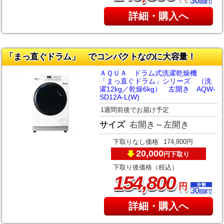
詳細・購入へ
「まっ直ぐドラム」 でコンパクトなのに大容量！
ＡＱＵＡ ドラム式洗濯乾燥機
「まっ直ぐドラム」シリーズ （洗
濯12kg／乾燥6kg） 左開き AQW-
SD12A-L(W)
1週間前後でお届け予定
サイズ
右開き～左開き
下取りなし価格
174,800円
20,000
下取り
円
下取り後価格（税込）
,
154
800
円
詳細・購入へ