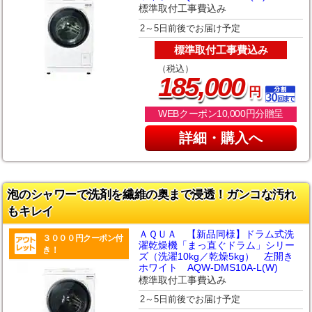
標準取付工事費込み
2～5日前後でお届け予定
標準取付工事費込み
（税込）
,
185
000
円
WEBクーポン10,000円分贈呈
詳細・購入へ
泡のシャワーで洗剤を繊維の奥まで浸透！ガンコな汚れ
もキレイ
ＡＱＵＡ 【新品同様】ドラム式洗
３０００円クーポン付
濯乾燥機「まっ直ぐドラム」シリー
き！
ズ（洗濯10kg／乾燥5kg） 左開き
ホワイト AQW-DMS10A-L(W)
標準取付工事費込み
2～5日前後でお届け予定