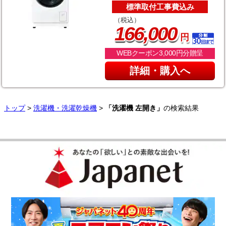
標準取付工事費込み
（税込）
,
166
000
円
WEBクーポン3,000円分贈呈
詳細・購入へ
トップ
>
洗濯機・洗濯乾燥機
>
「洗濯機 左開き」
の検索結果