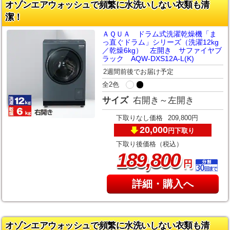
オゾンエアウォッシュで頻繁に水洗いしない衣類も清
潔！
ＡＱＵＡ ドラム式洗濯乾燥機「ま
っ直ぐドラム」シリーズ（洗濯12kg
／乾燥6kg） 左開き サファイヤブ
ラック AQW-DXS12A-L(K)
2週間前後でお届け予定
全2色
サイズ
右開き～左開き
下取りなし価格
209,800円
20,000
下取り
円
下取り後価格（税込）
,
189
800
円
詳細・購入へ
オゾンエアウォッシュで頻繁に水洗いしない衣類も清