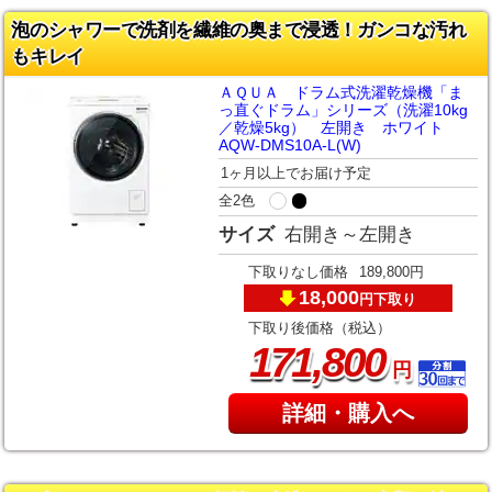
泡のシャワーで洗剤を繊維の奥まで浸透！ガンコな汚れ
もキレイ
ＡＱＵＡ ドラム式洗濯乾燥機「ま
っ直ぐドラム」シリーズ（洗濯10kg
／乾燥5kg） 左開き ホワイト
AQW-DMS10A-L(W)
1ヶ月以上でお届け予定
全2色
サイズ
右開き～左開き
下取りなし価格
189,800円
18,000
下取り
円
下取り後価格（税込）
,
171
800
円
詳細・購入へ