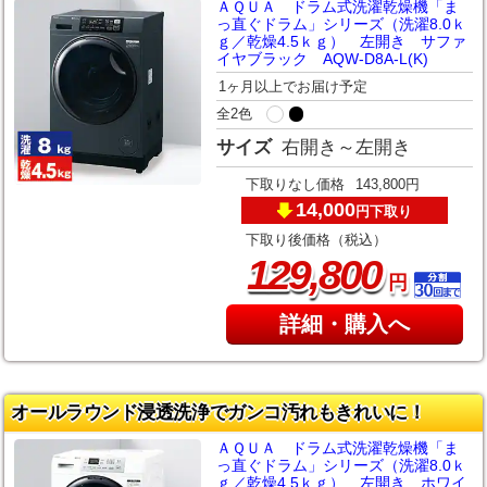
ＡＱＵＡ ドラム式洗濯乾燥機「ま
っ直ぐドラム」シリーズ（洗濯8.0ｋ
ｇ／乾燥4.5ｋｇ） 左開き サファ
イヤブラック AQW-D8A-L(K)
1ヶ月以上でお届け予定
全2色
サイズ
右開き～左開き
下取りなし価格
143,800円
14,000
下取り
円
下取り後価格（税込）
,
129
800
円
詳細・購入へ
オールラウンド浸透洗浄でガンコ汚れもきれいに！
ＡＱＵＡ ドラム式洗濯乾燥機「ま
っ直ぐドラム」シリーズ（洗濯8.0ｋ
ｇ／乾燥4.5ｋｇ） 左開き ホワイ