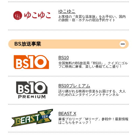
ゆこゆこ
お客様の『良質な温泉旅』をお手伝い。国内
の旅館・宿・ホテルの宿泊予約サイト
BS放送事業
BS10
全国無料のBS放送局『BS10』。クイズにゴル
フに映画に麻雀、楽しい番組てんこ盛り！
BS10プレミアム
語り継がれる映画や音楽をお届けする、大人
のためのエンタテインメントチャンネル
BEAST X
麻雀プロリーグ「Mリーグ」参戦中！最新情報
はこちらをチェック！