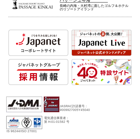
パサージュ琴海
長崎の内海・大村湾に面したゴルフ＆ホテル
のリゾートアイランド
JASRAC許諾番号：
9009927005Y45040
電気通信事業者：
第 H-01-01582 号
IS 96244/ISO 27001