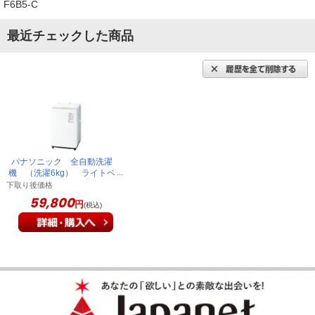
F6B5-C
最近チェックした商品
パナソニック 全自動洗濯
機 （洗濯6kg） ライトベ
ージュ NA-F6B5-C
下取り後価格
59,800
円
(税込)