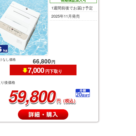
長期保証加入可
1週間前後でお届け予定
2025年11月発売
りなし価格
66,800
円
7,000
円下取り
取り後価格
59,800
円（税込）