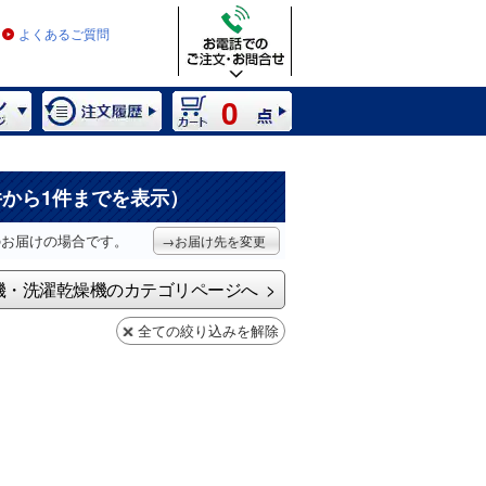
よくあるご質問
0
件から1件までを表示）
のお届けの場合です。
→お届け先を変更
機・洗濯乾燥機のカテゴリページへ
全ての絞り込みを解除