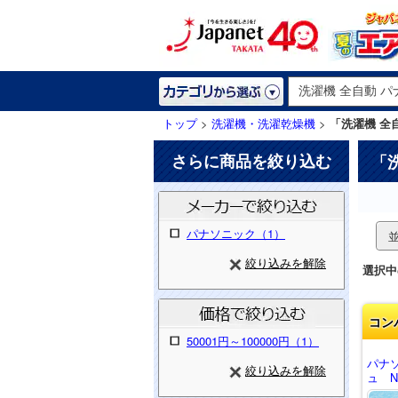
トップ
>
洗濯機・洗濯乾燥機
>
「洗濯機 全
さらに商品を絞り込む
「
パナソニック（1）
絞り込みを解除
選択中
コン
50001円～100000円（1）
パナ
絞り込みを解除
ュ NA