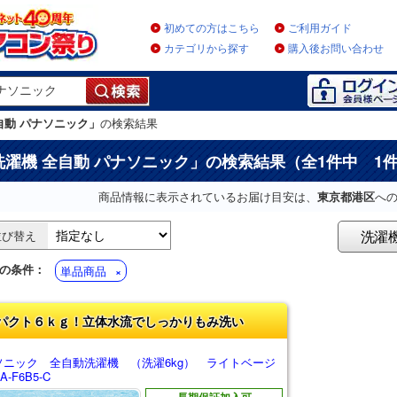
初めての方はこちら
ご利用ガイド
カテゴリから探す
購入後お問い合わせ
自動 パナソニック」
の検索結果
洗濯機 全自動 パナソニック
」の検索結果（全1件中 1
商品情報に表示されているお届け目安は、
東京都港区
へ
洗濯
並び替え
の条件：
単品商品
パクト６ｋｇ！立体水流でしっかりもみ洗い
ソニック 全自動洗濯機 （洗濯6kg） ライトベージ
-F6B5-C