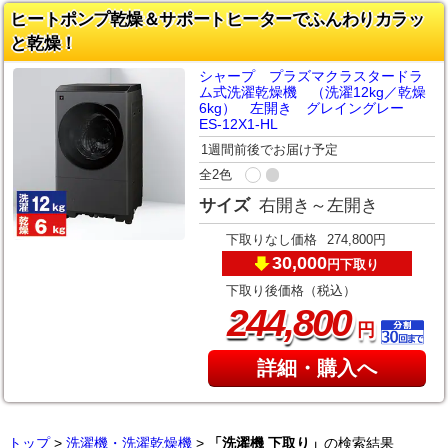
ヒートポンプ乾燥＆サポートヒーターでふんわりカラッ
と乾燥！
シャープ プラズマクラスタードラ
ム式洗濯乾燥機 （洗濯12kg／乾燥
6kg） 左開き グレイングレー
ES-12X1-HL
1週間前後でお届け予定
全2色
サイズ
右開き～左開き
下取りなし価格
274,800円
30,000
下取り
円
下取り後価格（税込）
,
244
800
円
詳細・購入へ
トップ
>
洗濯機・洗濯乾燥機
>
「洗濯機 下取り」
の検索結果