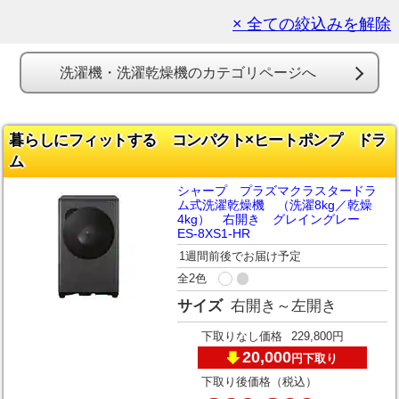
× 全ての絞込みを解除
洗濯機・洗濯乾燥機のカテゴリページへ
暮らしにフィットする コンパクト×ヒートポンプ ドラ
ム
シャープ プラズマクラスタードラ
ム式洗濯乾燥機 （洗濯8kg／乾燥
4kg） 右開き グレイングレー
ES-8XS1-HR
1週間前後でお届け予定
全2色
サイズ
右開き～左開き
下取りなし価格
229,800円
20,000
下取り
円
下取り後価格（税込）