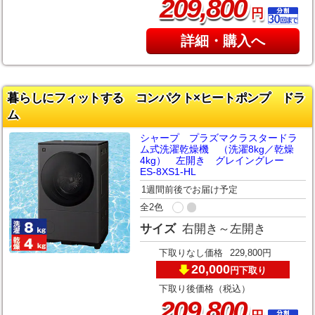
,
209
800
円
詳細・購入へ
暮らしにフィットする コンパクト×ヒートポンプ ドラ
ム
シャープ プラズマクラスタードラ
ム式洗濯乾燥機 （洗濯8kg／乾燥
4kg） 左開き グレイングレー
ES-8XS1-HL
1週間前後でお届け予定
全2色
サイズ
右開き～左開き
下取りなし価格
229,800円
20,000
下取り
円
下取り後価格（税込）
,
209
800