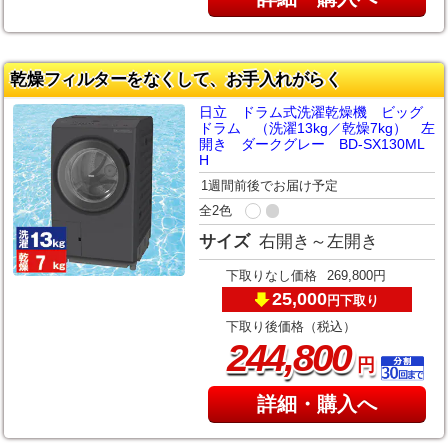
乾燥フィルターをなくして、お手入れがらく
日立 ドラム式洗濯乾燥機 ビッグ
ドラム （洗濯13kg／乾燥7kg） 左
開き ダークグレー BD-SX130ML
H
1週間前後でお届け予定
全2色
サイズ
右開き～左開き
下取りなし価格
269,800円
25,000
下取り
円
下取り後価格（税込）
,
244
800
円
詳細・購入へ