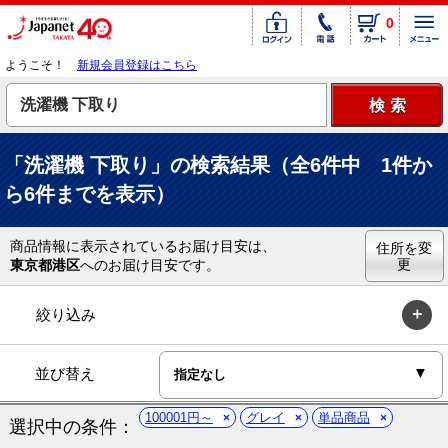
0
ようこそ！
新規会員登録はこちら
「洗濯機 下取り」の検索結果（全6件中 1件か
ら6件までを表示）
商品情報に表示されているお届け目安は、
住所を変
更
東京都港区
へのお届け目安です。
絞り込み
並び替え
100001円～
グレイ
単品商品
選択中の条件：