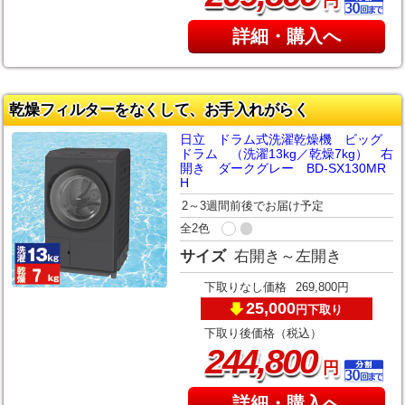
円
詳細・購入へ
乾燥フィルターをなくして、お手入れがらく
日立 ドラム式洗濯乾燥機 ビッグ
ドラム （洗濯13kg／乾燥7kg） 右
開き ダークグレー BD-SX130MR
H
2～3週間前後でお届け予定
全2色
サイズ
右開き～左開き
下取りなし価格
269,800円
25,000
下取り
円
下取り後価格（税込）
,
244
800
円
詳細・購入へ