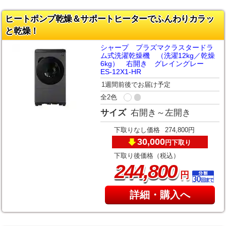
ヒートポンプ乾燥＆サポートヒーターでふんわりカラッ
と乾燥！
シャープ プラズマクラスタードラ
ム式洗濯乾燥機 （洗濯12kg／乾燥
6kg） 右開き グレイングレー
ES-12X1-HR
1週間前後でお届け予定
全2色
サイズ
右開き～左開き
下取りなし価格
274,800円
30,000
下取り
円
下取り後価格（税込）
,
244
800
円
詳細・購入へ