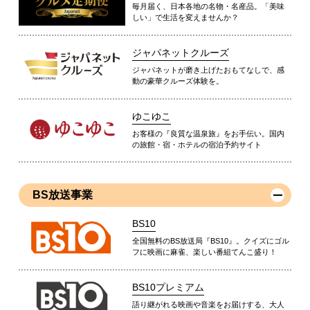
毎月届く、日本各地の名物・名産品。「美味
しい」で生活を変えませんか？
ジャパネットクルーズ
ジャパネットが磨き上げたおもてなしで、感
動の豪華クルーズ体験を。
ゆこゆこ
お客様の『良質な温泉旅』をお手伝い。国内
の旅館・宿・ホテルの宿泊予約サイト
BS放送事業
BS10
全国無料のBS放送局『BS10』。クイズにゴル
フに映画に麻雀、楽しい番組てんこ盛り！
BS10プレミアム
語り継がれる映画や音楽をお届けする、大人