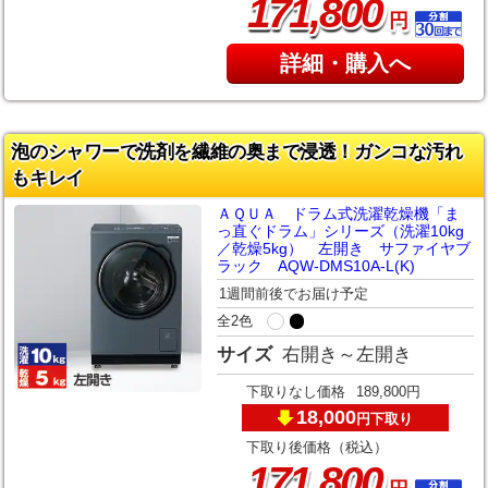
,
171
800
円
詳細・購入へ
泡のシャワーで洗剤を繊維の奥まで浸透！ガンコな汚れ
もキレイ
ＡＱＵＡ ドラム式洗濯乾燥機「ま
っ直ぐドラム」シリーズ（洗濯10kg
／乾燥5kg） 左開き サファイヤブ
ラック AQW-DMS10A-L(K)
1週間前後でお届け予定
全2色
サイズ
右開き～左開き
下取りなし価格
189,800円
18,000
下取り
円
下取り後価格（税込）
,
171
800