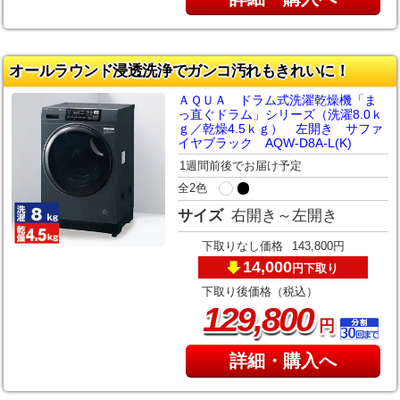
オールラウンド浸透洗浄でガンコ汚れもきれいに！
ＡＱＵＡ ドラム式洗濯乾燥機「ま
っ直ぐドラム」シリーズ（洗濯8.0ｋ
ｇ／乾燥4.5ｋｇ） 左開き サファ
イヤブラック AQW-D8A-L(K)
1週間前後でお届け予定
全2色
サイズ
右開き～左開き
下取りなし価格
143,800円
14,000
下取り
円
下取り後価格（税込）
,
129
800
円
詳細・購入へ