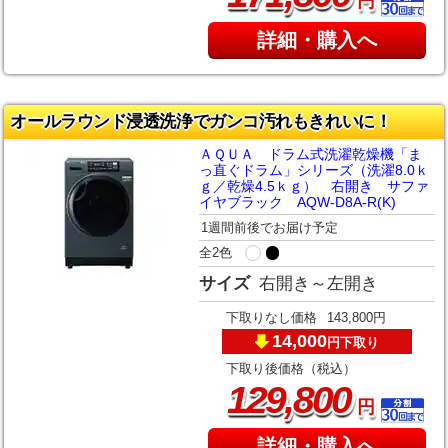
円
詳細・購入へ
オールラウンド浸透洗浄でガンコ汚れもきれいに！
ＡＱＵＡ ドラム式洗濯乾燥機「ま
っ直ぐドラム」シリーズ（洗濯8.0ｋ
ｇ／乾燥4.5ｋｇ） 右開き サファ
イヤブラック AQW-D8A-R(K)
1週間前後でお届け予定
全2色
サイズ
右開き～左開き
下取りなし価格
143,800円
14,000
下取り
円
下取り後価格（税込）
,
129
800
円
詳細・購入へ