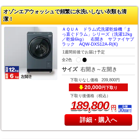
オゾンエアウォッシュで頻繁に水洗いしない衣類も清
潔！
ＡＱＵＡ ドラム式洗濯乾燥機「ま
っ直ぐドラム」シリーズ（洗濯12kg
／乾燥6kg） 右開き サファイヤブ
ラック AQW-DXS12A-R(K)
1週間前後でお届け予定
全2色
サイズ
右開き～左開き
下取りなし価格
209,800円
20,000
下取り
円
下取り後価格（税込）
,
189
800
円
詳細・購入へ