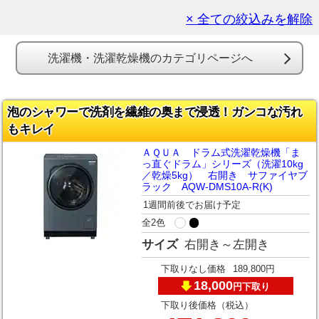
× 全ての絞込みを解除
洗濯機・洗濯乾燥機のカテゴリページへ
泡のシャワーで洗剤を繊維の奥まで浸透！ガンコな汚れ
もキレイ
ＡＱＵＡ ドラム式洗濯乾燥機「ま
っ直ぐドラム」シリーズ（洗濯10kg
／乾燥5kg） 右開き サファイヤブ
ラック AQW-DMS10A-R(K)
1週間前後でお届け予定
全2色
サイズ
右開き～左開き
下取りなし価格
189,800円
18,000
下取り
円
下取り後価格（税込）