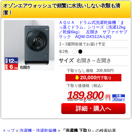
オゾンエアウォッシュで頻繁に水洗いしない衣類も清
潔！
ＡＱＵＡ ドラム式洗濯乾燥機「ま
っ直ぐドラム」シリーズ（洗濯12kg
／乾燥6kg） 左開き サファイヤブ
ラック AQW-DXS12A-L(K)
2～3週間前後でお届け予定
全2色
サイズ
右開き～左開き
下取りなし価格
209,800円
20,000
下取り
円
下取り後価格（税込）
,
189
800
円
詳細・購入へ
トップ
>
洗濯機・洗濯乾燥機
>
「洗濯機 下取り」
の検索結果