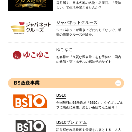
毎月届く、日本各地の名物・名産品。「美味
しい」で生活を変えませんか？
ジャパネットクルーズ
ジャパネットが磨き上げたおもてなしで、感
動の豪華クルーズ体験を。
ゆこゆこ
お客様の『良質な温泉旅』をお手伝い。国内
の旅館・宿・ホテルの宿泊予約サイト
BS放送事業
BS10
全国無料のBS放送局『BS10』。クイズにゴル
フに映画に麻雀、楽しい番組てんこ盛り！
BS10プレミアム
語り継がれる映画や音楽をお届けする、大人