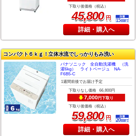
下取り後価格（税込）
,
45
800
円
詳細・購入へ
コンパクト６ｋｇ！立体水流でしっかりもみ洗い
パナソニック 全自動洗濯機 （洗
濯6kg） ライトベージュ NA-
F6B5-C
1週間前後でお届け予定
下取りなし価格
66,800円
7,000
下取り
円
下取り後価格（税込）
,
59
800
円
詳細・購入へ