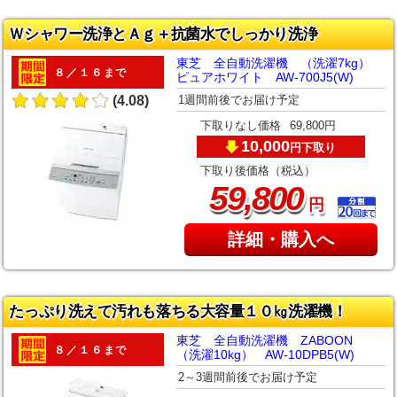
Ｗシャワー洗浄とＡｇ＋抗菌水でしっかり洗浄
東芝 全自動洗濯機 （洗濯7kg）
８／１６まで
ピュアホワイト AW-700J5(W)
1週間前後でお届け予定
(4.08)
下取りなし価格
69,800円
10,000
下取り
円
下取り後価格（税込）
,
59
800
円
詳細・購入へ
たっぷり洗えて汚れも落ちる大容量１０㎏洗濯機！
東芝 全自動洗濯機 ZABOON
８／１６まで
（洗濯10kg） AW-10DPB5(W)
2～3週間前後でお届け予定