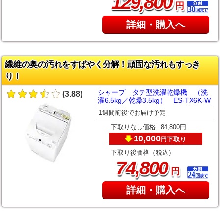
,
129
800
円
詳細・購入へ
繊維の奥の汚れをすばやく分解！頑固な汚れもすっき
り！
シャープ タテ型洗濯乾燥機 （洗
(3.88)
濯6.5kg／乾燥3.5kg） ES-TX6K-W
1週間前後でお届け予定
下取りなし価格
84,800円
10,000
下取り
円
下取り後価格（税込）
,
74
800
円
詳細・購入へ