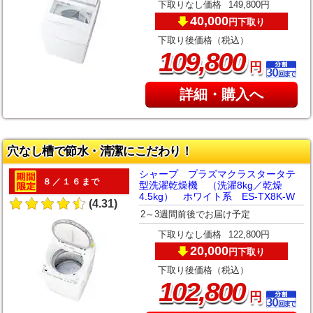
下取りなし価格
149,800円
40,000
下取り
円
下取り後価格（税込）
,
109
800
円
詳細・購入へ
穴なし槽で節水・清潔にこだわり！
シャープ プラズマクラスタータテ
８／１６まで
型洗濯乾燥機 （洗濯8kg／乾燥
4.5kg） ホワイト系 ES-TX8K-W
(4.31)
2～3週間前後でお届け予定
下取りなし価格
122,800円
20,000
下取り
円
下取り後価格（税込）
,
102
800
円