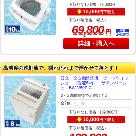
下取りなし価格
79,800円
10,000
下取り
円
下取り後価格（税込）
,
69
800
円
詳細・購入へ
高濃度の洗剤液で、隠れ汚れまで浮かせて落とす！
日立 全自動洗濯機 ビートウォッ
シュ （洗濯8kg） サテンベージ
ュ BW-V80P C
2～3週間前後でお届け予定
全2色
下取りなし価格
139,800円
10,000
下取り
円
下取り後価格（税込）