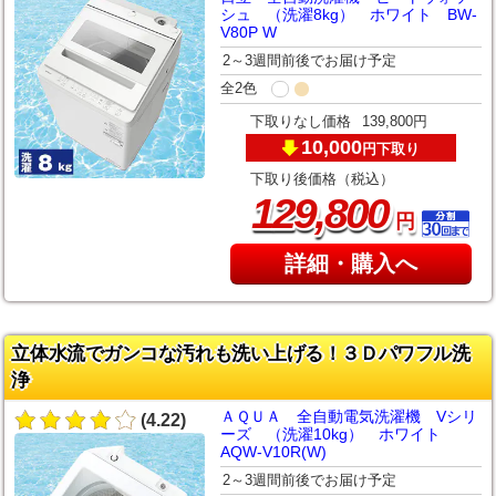
シュ （洗濯8kg） ホワイト BW-
V80P W
2～3週間前後でお届け予定
全2色
下取りなし価格
139,800円
10,000
下取り
円
下取り後価格（税込）
,
129
800
円
詳細・購入へ
立体水流でガンコな汚れも洗い上げる！３Ｄパワフル洗
浄
ＡＱＵＡ 全自動電気洗濯機 Vシリ
(4.22)
ーズ （洗濯10kg） ホワイト
AQW-V10R(W)
2～3週間前後でお届け予定