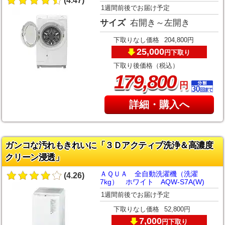
(4.47)
1週間前後でお届け予定
サイズ
右開き～左開き
下取りなし価格
204,800円
25,000
下取り
円
下取り後価格（税込）
,
179
800
円
詳細・購入へ
ガンコな汚れもきれいに「３Ｄアクティブ洗浄＆高濃度
クリーン浸透」
ＡＱＵＡ 全自動洗濯機（洗濯
(4.26)
7kg） ホワイト AQW-S7A(W)
1週間前後でお届け予定
下取りなし価格
52,800円
7,000
下取り
円