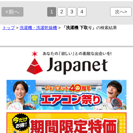
1
2
3
4
<前へ
次へ>
トップ
>
洗濯機・洗濯乾燥機
>
「洗濯機 下取り」
の検索結果