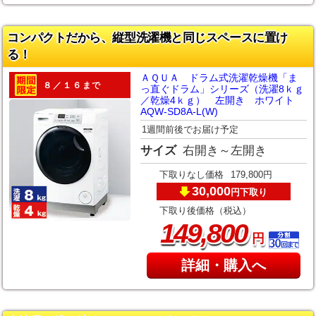
コンパクトだから、縦型洗濯機と同じスペースに置け
る！
ＡＱＵＡ ドラム式洗濯乾燥機「ま
８／１６まで
っ直ぐドラム」シリーズ（洗濯8ｋｇ
／乾燥4ｋｇ） 左開き ホワイト
AQW-SD8A-L(W)
1週間前後でお届け予定
サイズ
右開き～左開き
下取りなし価格
179,800円
30,000
下取り
円
下取り後価格（税込）
,
149
800
円
詳細・購入へ