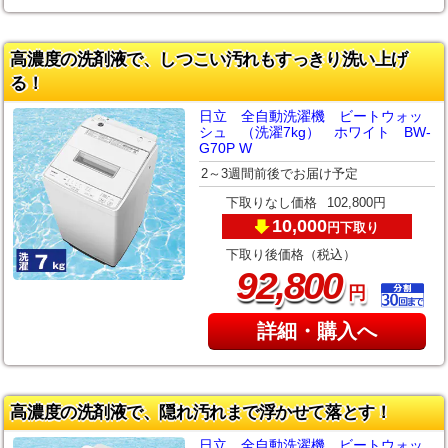
高濃度の洗剤液で、しつこい汚れもすっきり洗い上げ
る！
日立 全自動洗濯機 ビートウォッ
シュ （洗濯7kg） ホワイト BW-
G70P W
2～3週間前後でお届け予定
下取りなし価格
102,800円
10,000
下取り
円
下取り後価格（税込）
,
92
800
円
詳細・購入へ
高濃度の洗剤液で、隠れ汚れまで浮かせて落とす！
日立 全自動洗濯機 ビートウォッ