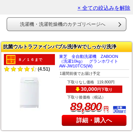
× 全ての絞込みを解除
洗濯機・洗濯乾燥機のカテゴリページへ
抗菌ウルトラファインバブル洗浄Ｗでしっかり洗浄
東芝 全自動洗濯機 ZABOON
８／１６まで
（洗濯10kg） グランホワイト
AW-JW10TCS(W)
(4.51)
1週間前後でお届け予定
下取りなし価格
119,800円
30,000
下取り
円
下取り後価格（税込）
,
89
800
円
詳細・購入へ