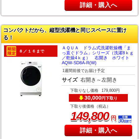
詳細・購入へ
コンパクトだから、縦型洗濯機と同じスペースに置け
る！
ＡＱＵＡ ドラム式洗濯乾燥機「ま
８／１６まで
っ直ぐドラム」シリーズ（洗濯8ｋｇ
／乾燥4ｋｇ） 右開き ホワイト
AQW-SD8A-R(W)
1週間前後でお届け予定
サイズ
右開き～左開き
下取りなし価格
179,800円
30,000
下取り
円
下取り後価格（税込）
,
149
800
円
詳細・購入へ