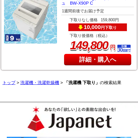
ュ BW-X90P C
1週間前後でお届け予定
下取りなし価格
159,800円
10,000
下取り
円
下取り後価格（税込）
,
149
800
円
詳細・購入へ
トップ
>
洗濯機・洗濯乾燥機
>
「洗濯機 下取り」
の検索結果