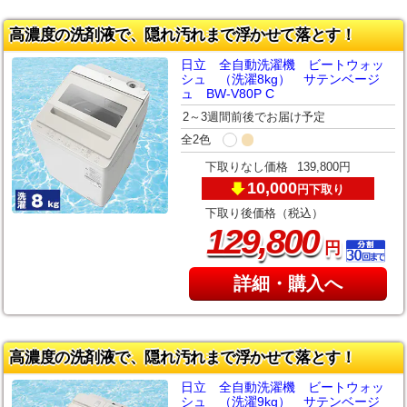
高濃度の洗剤液で、隠れ汚れまで浮かせて落とす！
日立 全自動洗濯機 ビートウォッ
シュ （洗濯8kg） サテンベージ
ュ BW-V80P C
2～3週間前後でお届け予定
全2色
下取りなし価格
139,800円
10,000
下取り
円
下取り後価格（税込）
,
129
800
円
詳細・購入へ
高濃度の洗剤液で、隠れ汚れまで浮かせて落とす！
日立 全自動洗濯機 ビートウォッ
シュ （洗濯9kg） サテンベージ