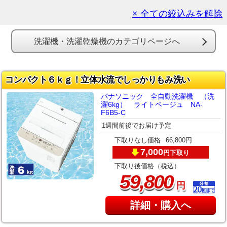
× 全ての絞込みを解除
洗濯機・洗濯乾燥機のカテゴリページへ
コンパクト６ｋｇ！立体水流でしっかりもみ洗い
パナソニック 全自動洗濯機 （洗
濯6kg） ライトベージュ NA-
F6B5-C
1週間前後でお届け予定
下取りなし価格
66,800円
7,000
下取り
円
下取り後価格（税込）
,
59
800
円
詳細・購入へ