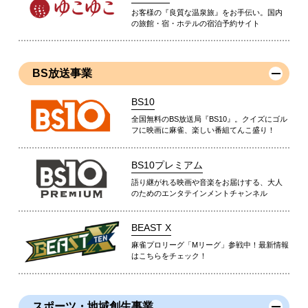
お客様の『良質な温泉旅』をお手伝い。国内
の旅館・宿・ホテルの宿泊予約サイト
BS放送事業
BS10
全国無料のBS放送局『BS10』。クイズにゴル
フに映画に麻雀、楽しい番組てんこ盛り！
BS10プレミアム
語り継がれる映画や音楽をお届けする、大人
のためのエンタテインメントチャンネル
BEAST X
麻雀プロリーグ「Mリーグ」参戦中！最新情報
はこちらをチェック！
スポーツ・地域創生事業