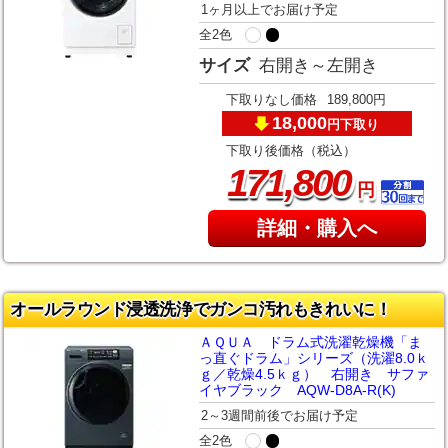
1ヶ月以上でお届け予定
全2色
サイズ
右開き～左開き
下取りなし価格
189,800円
18,000
下取り
円
下取り後価格（税込）
,
171
800
円
詳細・購入へ
オールラウンド浸透洗浄でガンコ汚れもきれいに！
ＡＱＵＡ ドラム式洗濯乾燥機「ま
っ直ぐドラム」シリーズ（洗濯8.0ｋ
ｇ／乾燥4.5ｋｇ） 右開き サファ
イヤブラック AQW-D8A-R(K)
2～3週間前後でお届け予定
全2色