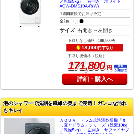
／乾燥5kg） 右開き ホワイト
AQW-DMS10A-R(W)
1週間前後でお届け予定
全2色
サイズ
右開き～左開き
下取りなし価格
189,800円
18,000
下取り
円
下取り後価格（税込）
,
171
800
円
詳細・購入へ
泡のシャワーで洗剤を繊維の奥まで浸透！ガンコな汚れ
もキレイ
ＡＱＵＡ ドラム式洗濯乾燥機「ま
っ直ぐドラム」シリーズ（洗濯10kg
／乾燥5kg） 左開き サファイヤブ