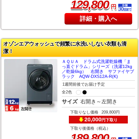
,
129
800
円
詳細・購入へ
オゾンエアウォッシュで頻繁に水洗いしない衣類も清
潔！
ＡＱＵＡ ドラム式洗濯乾燥機「ま
っ直ぐドラム」シリーズ（洗濯12kg
／乾燥6kg） 右開き サファイヤブ
ラック AQW-DXS12A-R(K)
1週間前後でお届け予定
全2色
サイズ
右開き～左開き
下取りなし価格
209,800円
20,000
下取り
円
下取り後価格（税込）
,
189
800