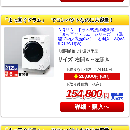
「まっ直ぐドラム」 でコンパクトなのに大容量！
ＡＱＵＡ ドラム式洗濯乾燥機
「まっ直ぐドラム」シリーズ （洗
濯12kg／乾燥6kg） 右開き AQW-
SD12A-R(W)
1週間前後でお届け予定
サイズ
右開き～左開き
下取りなし価格
174,800円
20,000
下取り
円
下取り後価格（税込）
,
154
800
円
詳細・購入へ