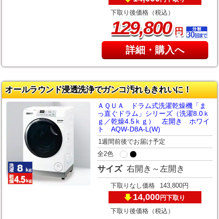
下取り後価格（税込）
,
129
800
円
詳細・購入へ
オールラウンド浸透洗浄でガンコ汚れもきれいに！
ＡＱＵＡ ドラム式洗濯乾燥機「ま
っ直ぐドラム」シリーズ（洗濯8.0ｋ
ｇ／乾燥4.5ｋｇ） 左開き ホワイ
ト AQW-D8A-L(W)
1週間前後でお届け予定
全2色
サイズ
右開き～左開き
下取りなし価格
143,800円
14,000
下取り
円
下取り後価格（税込）