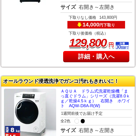
サイズ
右開き～左開き
下取りなし価格
143,800円
14,000
下取り
円
下取り後価格（税込）
,
129
800
円
詳細・購入へ
オールラウンド浸透洗浄でガンコ汚れもきれいに！
ＡＱＵＡ ドラム式洗濯乾燥機「ま
っ直ぐドラム」シリーズ（洗濯8.0ｋ
ｇ／乾燥4.5ｋｇ） 右開き ホワイ
ト AQW-D8A-R(W)
1週間前後でお届け予定
全2色
サイズ
右開き～左開き