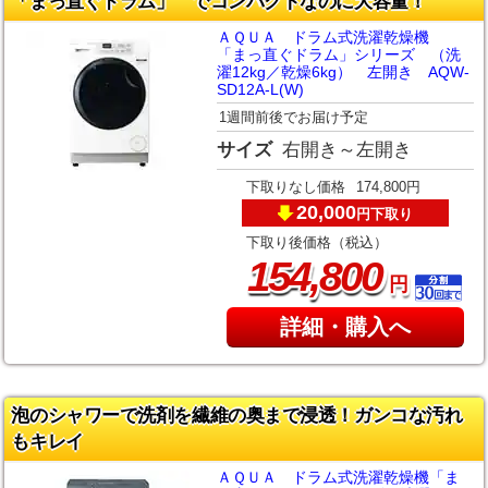
「まっ直ぐドラム」 でコンパクトなのに大容量！
ＡＱＵＡ ドラム式洗濯乾燥機
「まっ直ぐドラム」シリーズ （洗
濯12kg／乾燥6kg） 左開き AQW-
SD12A-L(W)
1週間前後でお届け予定
サイズ
右開き～左開き
下取りなし価格
174,800円
20,000
下取り
円
下取り後価格（税込）
,
154
800
円
詳細・購入へ
泡のシャワーで洗剤を繊維の奥まで浸透！ガンコな汚れ
もキレイ
ＡＱＵＡ ドラム式洗濯乾燥機「ま