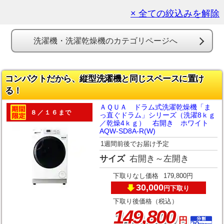
× 全ての絞込みを解除
洗濯機・洗濯乾燥機のカテゴリページへ
コンパクトだから、縦型洗濯機と同じスペースに置け
る！
ＡＱＵＡ ドラム式洗濯乾燥機「ま
８／１６まで
っ直ぐドラム」シリーズ（洗濯8ｋｇ
／乾燥4ｋｇ） 右開き ホワイト
AQW-SD8A-R(W)
1週間前後でお届け予定
サイズ
右開き～左開き
下取りなし価格
179,800円
30,000
下取り
円
下取り後価格（税込）
,
149
800
円