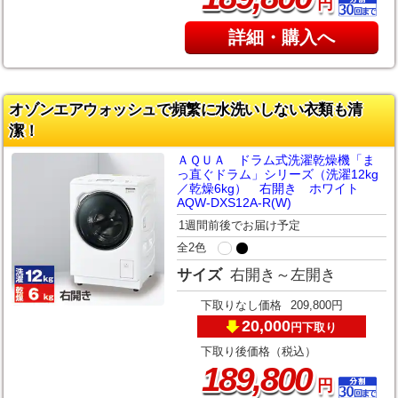
円
詳細・購入へ
オゾンエアウォッシュで頻繁に水洗いしない衣類も清
潔！
ＡＱＵＡ ドラム式洗濯乾燥機「ま
っ直ぐドラム」シリーズ（洗濯12kg
／乾燥6kg） 右開き ホワイト
AQW-DXS12A-R(W)
1週間前後でお届け予定
全2色
サイズ
右開き～左開き
下取りなし価格
209,800円
20,000
下取り
円
下取り後価格（税込）
,
189
800
円