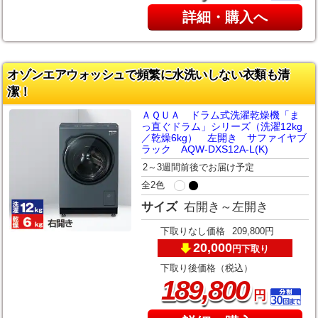
詳細・購入へ
オゾンエアウォッシュで頻繁に水洗いしない衣類も清
潔！
ＡＱＵＡ ドラム式洗濯乾燥機「ま
っ直ぐドラム」シリーズ（洗濯12kg
／乾燥6kg） 左開き サファイヤブ
ラック AQW-DXS12A-L(K)
2～3週間前後でお届け予定
全2色
サイズ
右開き～左開き
下取りなし価格
209,800円
20,000
下取り
円
下取り後価格（税込）
,
189
800
円