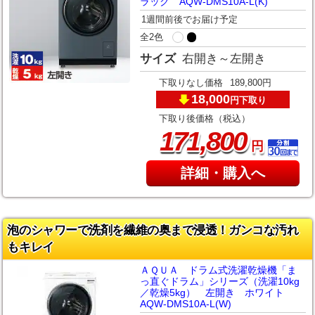
ラック AQW-DMS10A-L(K)
1週間前後でお届け予定
全2色
サイズ
右開き～左開き
下取りなし価格
189,800円
18,000
下取り
円
下取り後価格（税込）
,
171
800
円
詳細・購入へ
泡のシャワーで洗剤を繊維の奥まで浸透！ガンコな汚れ
もキレイ
ＡＱＵＡ ドラム式洗濯乾燥機「ま
っ直ぐドラム」シリーズ（洗濯10kg
／乾燥5kg） 左開き ホワイト
AQW-DMS10A-L(W)