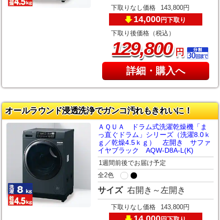
下取りなし価格
143,800円
14,000
下取り
円
下取り後価格（税込）
,
129
800
円
詳細・購入へ
オールラウンド浸透洗浄でガンコ汚れもきれいに！
ＡＱＵＡ ドラム式洗濯乾燥機「ま
っ直ぐドラム」シリーズ（洗濯8.0ｋ
ｇ／乾燥4.5ｋｇ） 左開き サファ
イヤブラック AQW-D8A-L(K)
1週間前後でお届け予定
全2色
サイズ
右開き～左開き
下取りなし価格
143,800円
14,000
下取り
円