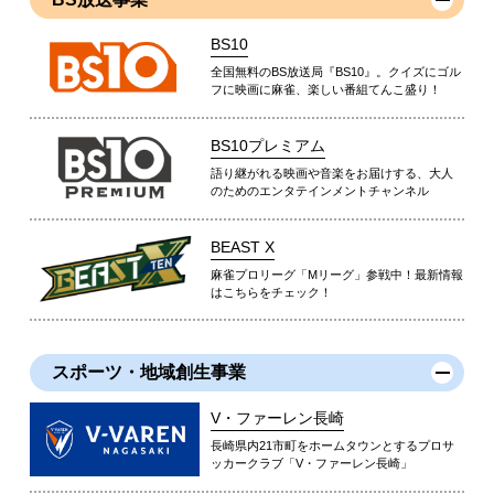
BS10
全国無料のBS放送局『BS10』。クイズにゴル
フに映画に麻雀、楽しい番組てんこ盛り！
BS10プレミアム
語り継がれる映画や音楽をお届けする、大人
のためのエンタテインメントチャンネル
BEAST X
麻雀プロリーグ「Mリーグ」参戦中！最新情報
はこちらをチェック！
スポーツ・地域創生事業
V・ファーレン長崎
長崎県内21市町をホームタウンとするプロサ
ッカークラブ「V・ファーレン長崎」