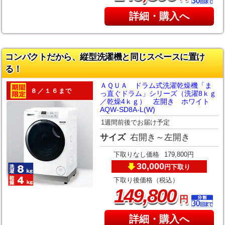
詳細・購入へ
コンパクトだから、縦型洗濯機と同じスペースに置け
る！
ＡＱＵＡ ドラム式洗濯乾燥機「ま
８／１６まで
っ直ぐドラム」シリーズ（洗濯8ｋｇ
／乾燥4ｋｇ） 左開き ホワイト
AQW-SD8A-L(W)
1週間前後でお届け予定
サイズ
右開き～左開き
下取りなし価格
179,800円
30,000
下取り
円
下取り後価格（税込）
,
149
800
円
詳細・購入へ