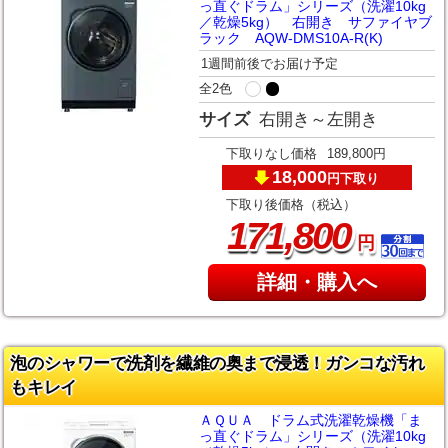
っ直ぐドラム」シリーズ（洗濯10kg
／乾燥5kg） 右開き サファイヤブ
ラック AQW-DMS10A-R(K)
1週間前後でお届け予定
全2色
サイズ
右開き～左開き
下取りなし価格
189,800円
18,000
下取り
円
下取り後価格（税込）
,
171
800
円
詳細・購入へ
泡のシャワーで洗剤を繊維の奥まで浸透！ガンコな汚れ
もキレイ
ＡＱＵＡ ドラム式洗濯乾燥機「ま
っ直ぐドラム」シリーズ（洗濯10kg