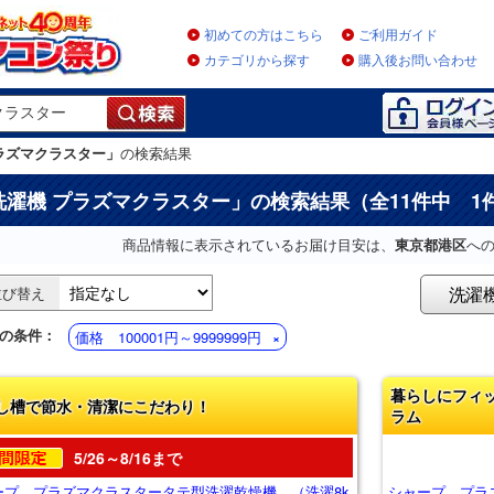
初めての方はこちら
ご利用ガイド
カテゴリから探す
購入後お問い合わせ
ラズマクラスター」
の検索結果
洗濯機 プラズマクラスター
」の検索結果（全11件中 1
商品情報に表示されているお届け目安は、
東京都港区
へ
洗濯
並び替え
の条件：
価格 100001円～9999999円
暮らしにフィ
し槽で節水・清潔にこだわり！
ラム
5/26～8/16まで
ープ プラズマクラスタータテ型洗濯乾燥機 （洗濯8k
シャープ プラ