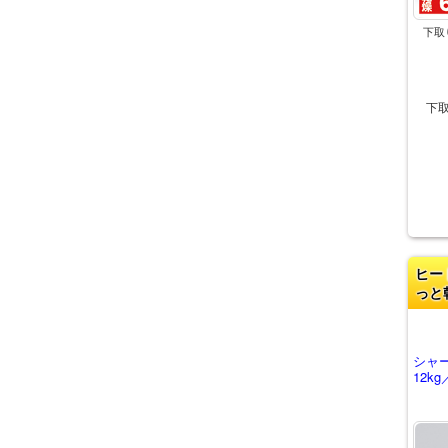
下取
下
ヒー
っと
シャ
12k