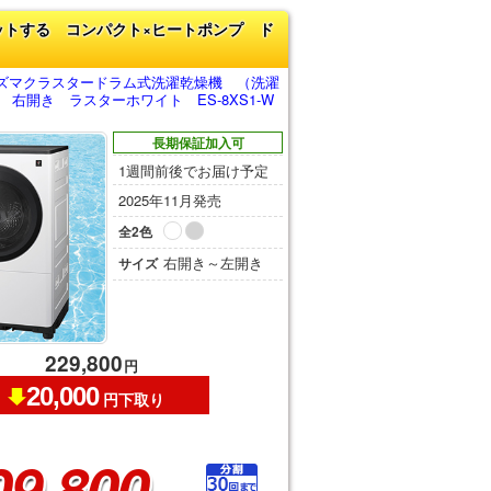
ットする コンパクト×ヒートポンプ ド
ズマクラスタードラム式洗濯乾燥機 （洗濯
） 右開き ラスターホワイト ES-8XS1-W
長期保証加入可
1週間前後でお届け予定
2025年11月発売
全2色
右開き～左開き
サイズ
229,800
円
20,000
円下取り
09,800