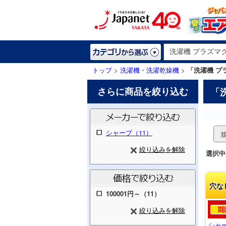
トップ
>
洗濯機・洗濯乾燥機
>
「洗濯機 プ
さらに商品を絞り込む
「
シャープ（11）
絞り込みを解除
選択中
穴な
100001円～（11）
絞り込みを解除
シャ