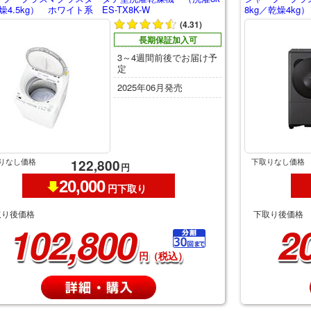
燥4.5kg） ホワイト系 ES-TX8K-W
8kg／乾燥4kg
(4.31)
長期保証加入可
3～4週間前後でお届け予
定
2025年06月発売
りなし価格
下取りなし価格
122,800
円
20,000
円下取り
取り後価格
下取り後価格
102,800
2
円（税込）