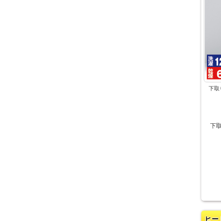
下取
下
ヒー