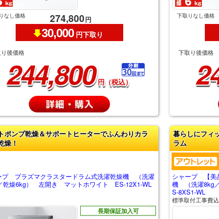
りなし価格
下取りなし価格
274,800
円
30,000
円下取り
取り後価格
下取り後価格
244,800
2
円（税込）
トポンプ乾燥＆サポートヒーターでふんわりカラ
暮らしにフィ
乾燥！
ラム
ープ プラズマクラスタードラム式洗濯乾燥機 （洗濯
シャープ 【美
g／乾燥6kg） 左開き マットホワイト ES-12X1-WL
機 （洗濯8kg
S-8XS1-WL
標準取付工事費込
長期保証加入可