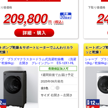
取り後価格
下取り後価格
209,800
2
円（税込）
トポンプ乾燥＆サポートヒーターでふんわりカラ
ヒートポンプ
乾燥！
ッと乾燥！
ープ プラズマクラスタードラム式洗濯乾燥機 （洗濯
シャープ プラ
g／乾燥6kg） 左開き グレイングレー ES-12X1-HL
12kg／乾燥6k
長期保証加入可
1週間前後でお届け予定
2025年09月発売
全2色
右開き～左開き
サイズ