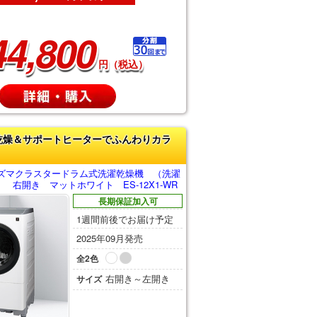
44,800
円（税込）
乾燥＆サポートヒーターでふんわりカラ
ズマクラスタードラム式洗濯乾燥機 （洗濯
g） 右開き マットホワイト ES-12X1-WR
長期保証加入可
1週間前後でお届け予定
2025年09月発売
全2色
右開き～左開き
サイズ