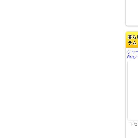
暮ら
ラム
シャ
8kg
下取