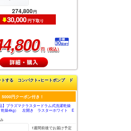
274,800
円
30,000
円下取り
44,800
円（税込）
ットする コンパクト×ヒートポンプ ド
5000円クーポン付き！
品】プラズマクラスタードラム式洗濯乾燥
／乾燥4kg） 左開き ラスターホワイト E
み
1週間前後でお届け予定