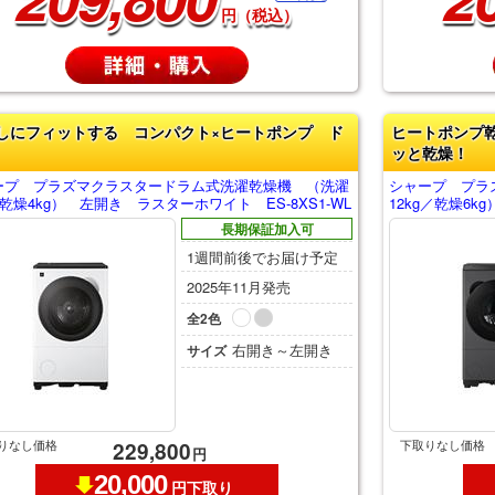
円（税込）
しにフィットする コンパクト×ヒートポンプ ド
ヒートポンプ
ッと乾燥！
ープ プラズマクラスタードラム式洗濯乾燥機 （洗濯
シャープ プラ
／乾燥4kg） 左開き ラスターホワイト ES-8XS1-WL
12kg／乾燥6k
長期保証加入可
1週間前後でお届け予定
2025年11月発売
全2色
右開き～左開き
サイズ
りなし価格
下取りなし価格
229,800
円
20,000
円下取り