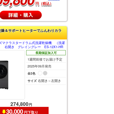
円（税込）
乾燥＆サポートヒーターでふんわりカラ
ズマクラスタードラム式洗濯乾燥機 （洗濯
g） 右開き グレイングレー ES-12X1-HR
長期保証加入可
1週間前後でお届け予定
2025年09月発売
全2色
右開き～左開き
サイズ
274,800
円
30,000
円下取り