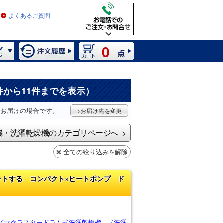
よくあるご質問
0
件から11件までを表示）
のお届けの場合です。
→お届け先を変更
機・洗濯乾燥機のカテゴリページへ
全ての絞り込みを解除
ットする コンパクト×ヒートポンプ ド
ズマクラスタードラム式洗濯乾燥機 （洗濯