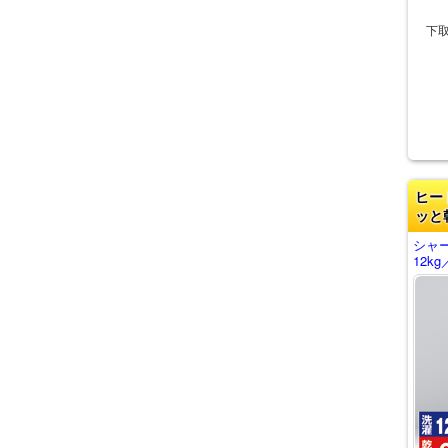
下
ヒー
ッと
シャ
12k