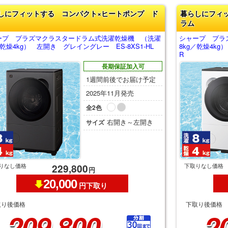
しにフィットする コンパクト×ヒートポンプ ド
暮らしにフィ
ラム
ープ プラズマクラスタードラム式洗濯乾燥機 （洗濯
シャープ プラ
／乾燥4kg） 左開き グレイングレー ES-8XS1-HL
8kg／乾燥4kg
R
長期保証加入可
1週間前後でお届け予定
2025年11月発売
全2色
右開き～左開き
サイズ
りなし価格
下取りなし価格
229,800
円
20,000
円下取り
取り後価格
下取り後価格
209,800
2