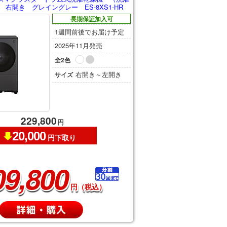
） 右開き グレイングレー ES-8XS1-HR
長期保証加入可
1週間前後でお届け予定
2025年11月発売
全2色
右開き～左開き
サイズ
229,800
円
20,000
円下取り
09,800
円（税込）