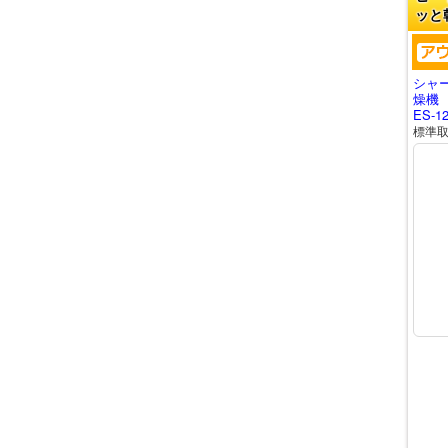
ッと
シャ
燥機
ES-1
標準