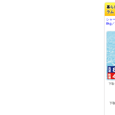
暮ら
ラム
シャ
8kg
下取
下