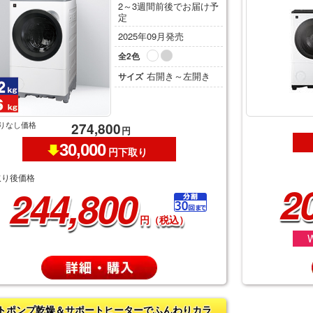
2～3週間前後でお届け予
定
2025年09月発売
全2色
右開き～左開き
サイズ
りなし価格
274,800
円
30,000
円下取り
取り後価格
2
244,800
円（税込）
トポンプ乾燥＆サポートヒーターでふんわりカラ