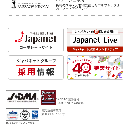
パサージュ琴海
長崎の内海・大村湾に面したゴルフ＆ホテル
のリゾートアイランド
JASRAC許諾番号：
9009927005Y45040
電気通信事業者：
第 H-01-01582 号
IS 96244/ISO 27001