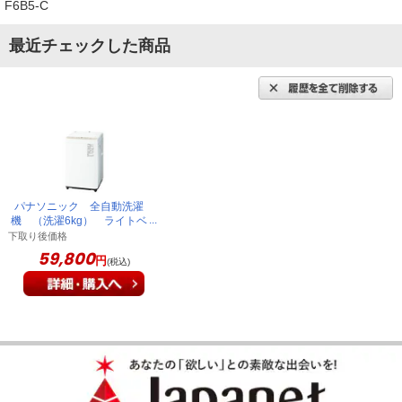
F6B5-C
最近チェックした商品
パナソニック 全自動洗濯
機 （洗濯6kg） ライトベ
ージュ NA-F6B5-C
下取り後価格
59,800
円
(税込)