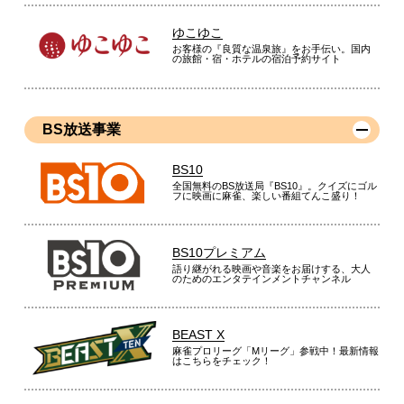
ゆこゆこ
お客様の『良質な温泉旅』をお手伝い。国内
の旅館・宿・ホテルの宿泊予約サイト
BS放送事業
BS10
全国無料のBS放送局『BS10』。クイズにゴル
フに映画に麻雀、楽しい番組てんこ盛り！
BS10プレミアム
語り継がれる映画や音楽をお届けする、大人
のためのエンタテインメントチャンネル
BEAST X
麻雀プロリーグ「Mリーグ」参戦中！最新情報
はこちらをチェック！